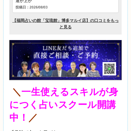
＼
一生使えるスキルが身
につく占いスクール開講
中！
／