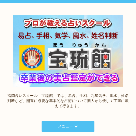
福岡占いスクール「宝琉館」では、易占、手相、九星気学、風水、姓名
判断など、開運に必要な基本的な占術について素人から優しく丁寧に教
えて行きます。
メニュー