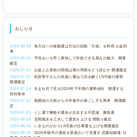
おしらせ
2026-08-09
各方位への移動運は方位の効能「方徳」を利用 お盆到
来
2026-08-02
予兆をいち早く察知して対処できる易占の魅力 開運
鑑定
2026-07-24
お盆と占星術の関係は暦の周期をどう読むか 開運鑑定
2026-07-21
松田聖子さんの名曲に重ねて読み解くLIVE後の運勢
開運鑑定
2026-07-18
生まれ月で見る2026年下半期の運勢傾向 開運する
四柱推命
2026-07-12
秋開始の立秋から今年後半の過ごし方を再考 開運鑑
定
2026-07-05
くじ運で勝敗や運命が左右する不思議 勝負運
2026-06-29
玄関風水を工夫して運気を上げる 間取り鑑定
2026-06-28
いきものがかりLIVE後の仕事運を上げる開運鑑定
2026-06-26
2026年後半の運命を星座占いで見通す 恋愛結婚運･仕