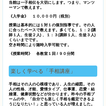
当館は一子相伝を大切にします。つまり、マンツ
ーマンで教えます。
《入学金》 １０,０００円（税別）
授業は基本的には１対１の個別指導です。その人
に合ったペースで教えます。多くても、１：２(講
師１人、生徒２人) 、１：３(講師１人、生徒３人)
くらいまでです。
空き時間により随時入学可能です。
《授業時間》 各教室１回 / ９０分間
楽しく学べる「
手相
講座」
手相はその人の心模様であり、人生の縮図。その
人の性格、才能、愛情タイプ、仕事運、恋愛・結
婚運、健康状態などが分かります。昨今の手相ブ
ームの中、「自分でも楽しく手相を鑑定できるよ
うになりたい！」と思っている人が増えました。