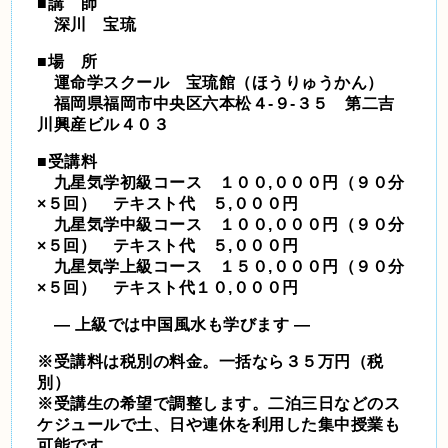
■講 師
深川 宝琉
■場 所
運命学スクール 宝琉館（ほうりゅうかん）
福岡県福岡市中央区六本松４-９-３５ 第二吉
川興産ビル４０３
■受講料
九星気学初級コース １００,０００円（９０分
×５回） テキスト代 ５,０００円
九星気学中級コース １００,０００円（９０分
×５回） テキスト代 ５,０００円
九星気学上級コース １５０,０００円（９０分
×５回） テキスト代１０,０００円
― 上級では中国風水も学びます ―
※受講料は税別の料金。一括なら３５万円（税
別）
※受講生の希望で調整します。二泊三日などのス
ケジュールで土、日や連休を利用した集中授業も
可能です。