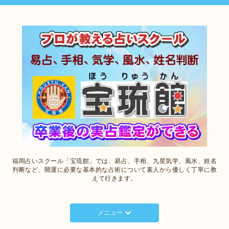
福岡占いスクール「宝琉館」では、易占、手相、九星気学、風水、姓名
判断など、開運に必要な基本的な占術について素人から優しく丁寧に教
えて行きます。
メニュー