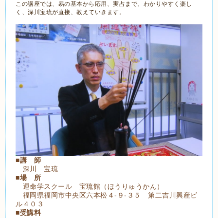
この講座では、易の基本から応用、実占まで、わかりやすく楽し
く、深川宝琉が直接、教えていきます。
■
講 師
深川 宝琉
■
場 所
運命学スクール 宝琉館（ほうりゅうかん）
福岡県福岡市中央区六本松４-９-３５ 第二吉川興産ビ
ル４０３
■
受講料