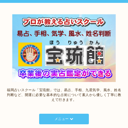
福岡占いスクール「宝琉館」では、易占、手相、九星気学、風水、姓名
判断など、開運に必要な基本的な占術について素人から優しく丁寧に教
えて行きます。
メニュー