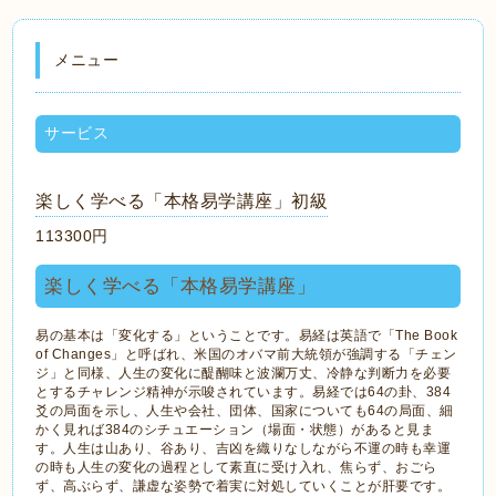
メニュー
サービス
楽しく学べる「本格易学講座」初級
113300円
楽しく学べる「本格易学講座」
易の基本は「変化する」ということです。易経は英語で「The Book
of Changes」と呼ばれ、米国のオバマ前大統領が強調する「チェン
ジ」と同様、人生の変化に醍醐味と波瀾万丈、冷静な判断力を必要
とするチャレンジ精神が示唆されています。易経では64の卦、384
爻の局面を示し、人生や会社、団体、国家についても64の局面、細
かく見れば384のシチュエーション（場面・状態）があると見ま
す。人生は山あり、谷あり、吉凶を織りなしながら不運の時も幸運
の時も人生の変化の過程として素直に受け入れ、焦らず、おごら
ず、高ぶらず、謙虚な姿勢で着実に対処していくことが肝要です。