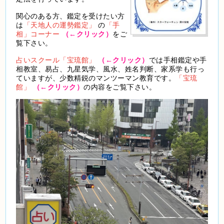
関心のある方、鑑定を受けたい方
は
「天地人の運勢鑑定」
の
「手
相」コーナー
（←クリック）
をご
覧下さい。
占いスクール「宝琉館」
（←クリック）
では手相鑑定や手
相教室、易占、九星気学、風水、姓名判断、家系学も行っ
ていますが、少数精鋭のマンツーマン教育です。
「宝琉
館」
（←クリック）
の内容をご覧下さい。