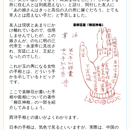
所に住む人とは到底思えない」と語り、同行した友人に
「あの娘さんはきっと高位の人の所に嫁ぐだろう。とても
常人とは思えない手だ」と予言しました。
友人は現状とあまりにか
け離れているので、信用
しませんでしたが、この
娘さんが、のちに明の三
代帝王・永楽帝に見出さ
れ、宮廷に上り、王妃と
なったのでした。
これが玉の輿になる女性
の手相とは、どういう手
かを示しているトピック
です。
ここで袁柳荘が書いた手
相や面相についての著作
「柳庄神相」の一部を紹
介してみましょう。
西洋手相との違いがよくわかります。
日本の手相は、気色で見るといいますが、実際は、中国の