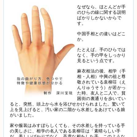
なぜなら、ほとんどが手
のひらの線に関する説明
ばかりしかないからで
す。
中国手相との違いはどこ
か。
たとえば、手のひらでは
なく、手の甲をしっかり
見るという点です。
麻衣相法の後、相学（手
相・人相）中興の祖と尊
敬されている袁柳荘（え
んりゅうそう）が若かっ
た時、友人と二人で、貧
困街の裏通りを歩いてい
ると、突然、頭上から水を浴びせかけられました。驚いて
上を見上げると、汚い家の二階から水差しをあけている娘
がいました。
家や服装はみすぼらしくても、その水差しを持っている手
の美しさに、相学の名人である袁柳荘は「素晴らしい手
だ。美しいばかりでなく、高貴な相をした手。このような