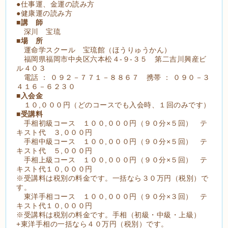
●仕事運、金運の読み方
●健康運の読み方
■
講 師
深川 宝琉
■
場 所
運命学スクール 宝琉館（ほうりゅうかん）
福岡県福岡市中央区六本松４-９-３５ 第二吉川興産ビ
ル４０３
電話 ： ０９２－７７１－８８６７ 携帯 ： ０９０－３
４１６－６２３０
■
入会金
１０,０００円（どのコースでも入会時、１回のみです）
■
受講料
手相初級コース １００,０００円（９０分×５回） テ
キスト代 ３,０００円
手相中級コース １００,０００円（９０分×５回） テ
キスト代 ５,０００円
手相上級コース １００,０００円（９０分×５回） テ
キスト代１０,０００円
※受講料は税別の料金です。一括なら３０万円（税別）で
す。
東洋手相コース １００,０００円（９０分×３回） テ
キスト代１０,０００円
※受講料は税別の料金です。手相（初級・中級・上級）
+東洋手相の一括なら４０万円（税別）です。