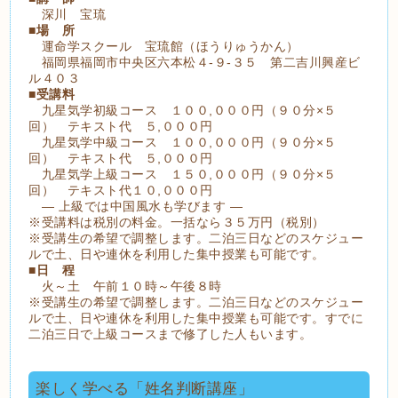
深川 宝琉
■
場 所
運命学スクール 宝琉館（ほうりゅうかん）
福岡県福岡市中央区六本松４-９-３５ 第二吉川興産ビ
ル４０３
■
受講料
九星気学初級コース １００,０００円（９０分×５
回） テキスト代 ５,０００円
九星気学中級コース １００,０００円（９０分×５
回） テキスト代 ５,０００円
九星気学上級コース １５０,０００円（９０分×５
回） テキスト代１０,０００円
― 上級では中国風水も学びます ―
※受講料は税別の料金。一括なら３５万円（税別）
※受講生の希望で調整します。二泊三日などのスケジュー
ルで土、日や連休を利用した集中授業も可能です。
■
日 程
火～土 午前１０時～午後８時
※受講生の希望で調整します。二泊三日などのスケジュー
ルで土、日や連休を利用した集中授業も可能です。すでに
二泊三日で上級コースまで修了した人もいます。
楽しく学べる「姓名判断講座」