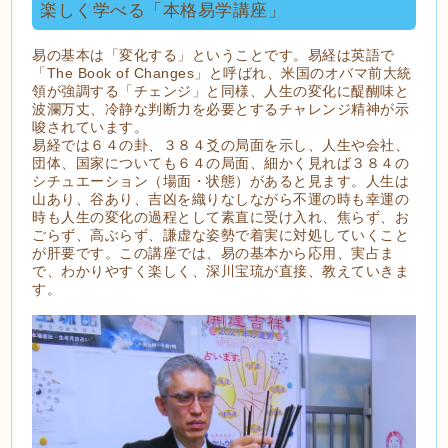
楽しく学べる「本格易学講座」
易の基本は「変化する」ということです。易経は英語で
「The Book of Changes」と呼ばれ、米国のオバマ前大統
領が強調する「チェンジ」と同様、人生の変化に醍醐味と
波瀾万丈、冷静な判断力を必要とするチャレンジ精神が示
唆されています。
易経では６４の卦、３８４爻の局面を示し、人生や会社、
団体、国家についても６４の局面、細かく見れば３８４の
シチュエーション（場面・状態）があると見ます。人生は
山あり、谷あり、吉凶を織りなしながら不運の時も幸運の
時も人生の変化の過程として素直に受け入れ、焦らず、お
ごらず、高ぶらず、謙虚な姿勢で着実に対処していくこと
が肝要です。この講座では、易の基本から応用、実占ま
で、わかりやすく楽しく、深川宝琉が直接、教えていきま
す。