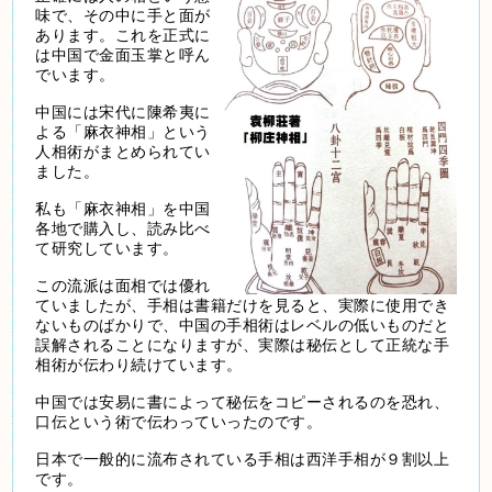
味で、その中に手と面が
あります。これを正式に
は中国で金面玉掌と呼ん
でいます。
中国には宋代に陳希夷に
よる「麻衣神相」という
人相術がまとめられてい
ました。
私も「麻衣神相」を中国
各地で購入し、読み比べ
て研究しています。
この流派は面相では優れ
ていましたが、手相は書籍だけを見ると、実際に使用でき
ないものばかりで、中国の手相術はレベルの低いものだと
誤解されることになりますが、実際は秘伝として正統な手
相術が伝わり続けています。
中国では安易に書によって秘伝をコピーされるのを恐れ、
口伝という術で伝わっていったのです。
日本で一般的に流布されている手相は西洋手相が９割以上
です。