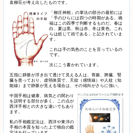
袁柳荘が考え出したものです。
「柳庄神相」の掌法の部分の最初には
「手のひらには四つの時期がある。禍
福はこの四季で判断するものだ。春は
白、夏は黒、秋は赤、冬は黄色。これ
らは総じて凶である」と記されていま
す。
これは手の気色のことを言っているの
です。
次にこう書かれています。
五指に静脈が浮き出て透けて見える人は、胃腸、脾臓、腎
臓を患っており、虚弱体質で、天紋（感情線）や人紋（知
能線）まで静脈が見える場合は、その傾向がさらに強い。
中国手相は健康、病気との関わり
を説明する部分が多く、この点が
西洋手相との大きな違いでもあり
ます。
私の手相鑑定法は、西洋や東洋の
手相の本質を知った上で独自の鑑
定法を行っています。