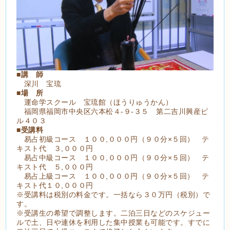
■
講 師
深川 宝琉
■
場 所
運命学スクール 宝琉館（ほうりゅうかん）
福岡県福岡市中央区六本松４-９-３５ 第二吉川興産ビ
ル４０３
■
受講料
易占初級コース １００,０００円（９０分×５回） テ
キスト代 ３,０００円
易占中級コース １００,０００円（９０分×５回） テ
キスト代 ５,０００円
易占上級コース １００,０００円（９０分×５回） テ
キスト代１０,０００円
※受講料は税別の料金です。一括なら３０万円（税別）で
す。
※受講生の希望で調整します。二泊三日などのスケジュー
ルで土、日や連休を利用した集中授業も可能です。すでに