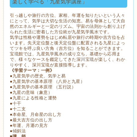
楽しく学べる「九星気学講座」
引っ越しや旅行の方位、家相、年運を知りたいという人々
にとって、気学は大切な生活の知恵。易を母体として大自
然のエネルギーと一定のリズム、宇宙の法則から創り上げ
られた生活に密着した方位術が九星気学風水です。
気学は性格や運勢をはじめ転居や旅行の時期や吉方位を占
います。先天定位盤と後天定位盤に配置される九星によっ
てツキを呼ぶ良い方角（吉方位）を知ることができます。
宝琉館では、九星気学風水の成り立ち、基礎から応用ま
で、様々なケースを鑑定してきた深川宝琉が楽しく、わか
りやすく、深川宝琉が直接指導します。
《学習テーマ：一例》
●九星気学の歴史、気学と易
●九星気学の基本原理 （八卦と九星）
●九星気学の基本原理 （五行説）
●九星の意味（象意）
●九星による性格と運勢
●十干
●十二支
●本命星、月命星の出し方
●最大吉方位の出し方
●年運、月運の見方
●傾斜法
■
講 師