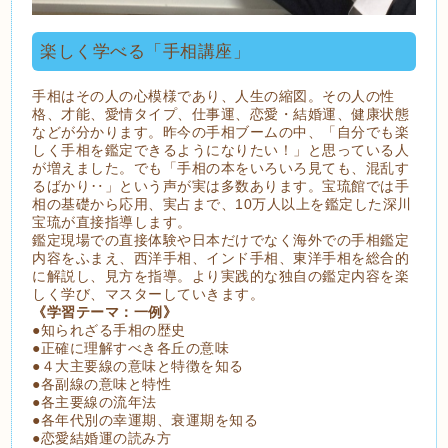
楽しく学べる「手相講座」
手相はその人の心模様であり、人生の縮図。その人の性
格、才能、愛情タイプ、仕事運、恋愛・結婚運、健康状態
などが分かります。昨今の手相ブームの中、「自分でも楽
しく手相を鑑定できるようになりたい！」と思っている人
が増えました。でも「手相の本をいろいろ見ても、混乱す
るばかり‥」という声が実は多数あります。宝琉館では手
相の基礎から応用、実占まで、10万人以上を鑑定した深川
宝琉が直接指導します。
鑑定現場での直接体験や日本だけでなく海外での手相鑑定
内容をふまえ、西洋手相、インド手相、東洋手相を総合的
に解説し、見方を指導。より実践的な独自の鑑定内容を楽
しく学び、マスターしていきます。
《学習テーマ：一例》
●知られざる手相の歴史
●正確に理解すべき各丘の意味
●４大主要線の意味と特徴を知る
●各副線の意味と特性
●各主要線の流年法
●各年代別の幸運期、衰運期を知る
●恋愛結婚運の読み方