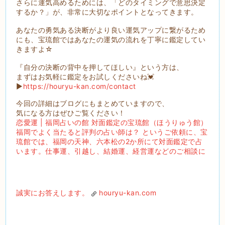
さらに運気高めるためには、「どのタイミングで意思決定
するか？」が、非常に大切なポイントとなってきます。
あなたの勇気ある決断がより良い運気アップに繋がるため
にも、宝琉館ではあなたの運気の流れを丁寧に鑑定してい
きますよ☆
『自分の決断の背中を押してほしい』という方は、
まずはお気軽に鑑定をお試しくださいね💓
▶︎
https://houryu-kan.com/contact
今回の詳細はブログにもまとめていますので、
気になる方はぜひご覧ください！
恋愛運 | 福岡占いの館 対面鑑定の宝琉館（ほうりゅう館）
福岡でよく当たると評判の占い師は？ というご依頼に、宝
琉館では、福岡の天神、六本松の2か所にて対面鑑定で占
います。仕事運、引越し、結婚運、経営運などのご相談に
誠実にお答えします。
houryu-kan.com