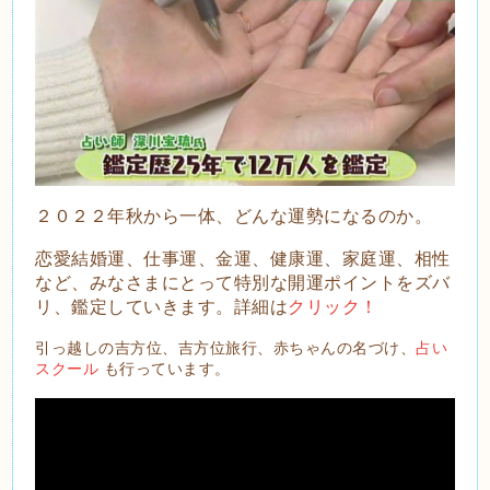
２０２２年秋から一体、どんな運勢になるのか。
恋愛結婚運、仕事運、金運、健康運、家庭運、相性
など、みなさまにとって特別な開運ポイントをズバ
リ、鑑定していきます。詳細は
クリック！
引っ越しの吉方位、吉方位旅行、赤ちゃんの名づけ、
占い
スクール
も行っています。