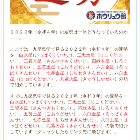
２０２２年（令和４年）の運勢は一体どうなっているのか
――。
ここでは、九星気学で見る２０２２年（令和４年）の運勢
を
一白水星(いっぱくすいせい)
、
二黒土星（じこくどせ
い）
、
三碧木星（さんぺきもくせい）
、
四緑木星（しろく
もくせい）
、
五黄土星（ごおうどせい）
、
六白金星（ろっ
ぱくきんせい）
、
七赤金星（しちせききんせい）
、
八白土
星（はっぱくどせい）
、
九紫火星（きゅうしかせい）
の順
で紹介していきます。
すでに九星気学で見る２０２１年（令和３年）の運勢を
一
白水星(いっぱくすいせい)
、
二黒土星（じこくどせい）
、
三碧木星（さんぺきもくせい）
、
四緑木星（しろくもくせ
い）
、
五黄土星（ごおうどせい）
、
六白金星（ろっぱくき
んせい）
、
七赤金星（しちせききんせい）
、
八白土星（は
っぱくどせい）
、
九紫火星（きゅうしかせい）
の順で紹介
しています（クリックしたらリンク先に飛びます）。