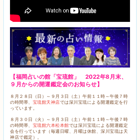
【福岡占いの館「宝琉館」 2022年8
月末、
９月から
の開運鑑定会のお知らせ】
８月２８日（日）～９月３日（土）午前１１時～午後７時
の時間帯、
宝琉館天神店
では深川宝琉による開運鑑定を行
っています。
８月３０日（火）～９月３日（土）午前１１時～午後７時
の時間帯、
宝琉館六本松本館
では深川宝琉による開運鑑定
会を行っています（毎週日曜、月曜は休館、深川宝琉は天
神店で鑑定）。