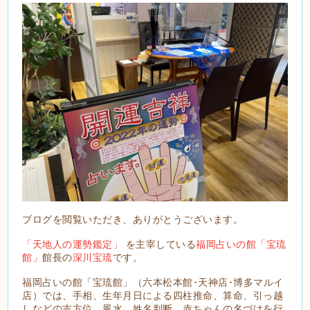
ブログを閲覧いただき、ありがとうございます。
「天地人の運勢鑑定」
を主宰している
福岡占いの館「宝琉
館」
館長の
深川宝琉
です。
福岡占いの館「宝琉館」（六本松本館･天神店･博多マルイ
店）では、手相、生年月日による四柱推命、算命、引っ越
しなどの吉方位、風水、姓名判断、赤ちゃんの名づけを行