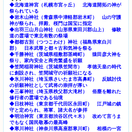
◆北海道神宮（札幌市宮ヶ丘） 北海道開拓の神が
祭られている
◆岩木山神社（青森県中津軽郡岩木町） 山の守護
神が祭られ、拝殿、桜門は国宝に指定
◆出羽三山月山神社（山形県東田川郡山上） 修験
道の霊場で東北有数の祭場
◆都都古別（つつこわけ）神社（福島県東白川
郡） 日本武尊と都々古和気神を祭る
◆千勝神社（茨城県稲敷郡茎崎町） 猿田彦大神を
祭り、家内安全と商売繁盛を祈願
◆笠間稲荷神社（茨城県笠間市） 孝徳天皇の時代
に創設され、笠間城守の祈願社になる
◆氷川神社（埼玉県さいたま市高鼻町） 反賊討伐
の祈願神社として武将の崇拝が厚い
◆三峯神社（埼玉県秩父郡大滝村） 俗塵を離れた
修行者の霊場である仙境
◆日枝神社（東京都千代田区永田町） 江戸城の鎮
守と定められ、将軍、諸大名が参拝
◆明治神宮（東京都渋谷区代々木） 改めて言うま
でもなく国民敬慕の最高峰
◆寒川神社（神奈川県高座郡寒川町） 相模の一宮