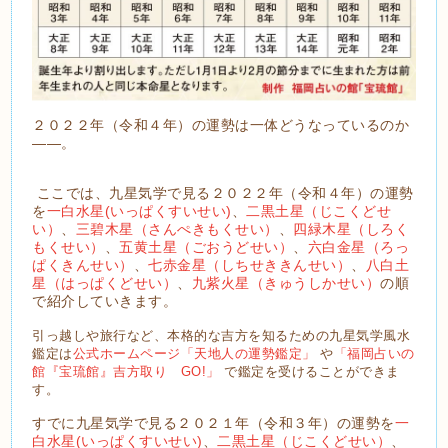
２０２２年（令和４年）の運勢は一体どうなっているのか
――。
ここでは、九星気学で見る２０２２年（令和４年）の運勢
を
一白水星(いっぱくすいせい)
、
二黒土星（じこくどせ
い）
、
三碧木星（さんぺきもくせい）
、
四緑木星（しろく
もくせい）
、
五黄土星（ごおうどせい）
、
六白金星（ろっ
ぱくきんせい）
、
七赤金星（しちせききんせい）
、
八白土
星（はっぱくどせい）
、
九紫火星（きゅうしかせい）
の順
で紹介していきます。
引っ越しや旅行など、本格的な吉方を知るための九星気学風水
鑑定は
公式ホームページ「天地人の運勢鑑定」
や
「福岡占いの
館『宝琉館』吉方取り GO!」
で鑑定を受けることができま
す。
すでに九星気学で見る２０２１年（令和３年）の運勢を
一
白水星(いっぱくすいせい)
、
二黒土星（じこくどせい）
、