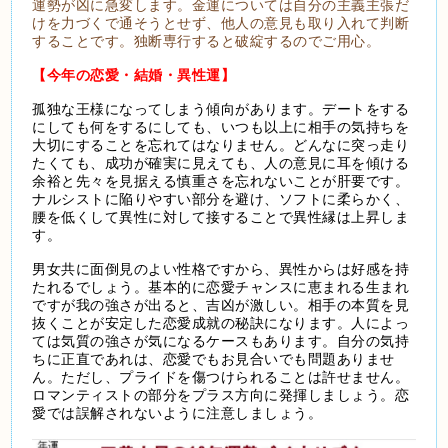
運勢が凶に急変します。金運については自分の主義主張だ
けを力づくで通そうとせず、他人の意見も取り入れて判断
することです。独断専行すると破綻するのでご用心。
【今年の恋愛・結婚・異性運】
孤独な王様になってしまう傾向があります。デートをする
にしても何をするにしても、いつも以上に相手の気持ちを
大切にすることを忘れてはなりません。どんなに突っ走り
たくても、成功が確実に見えても、人の意見に耳を傾ける
余裕と先々を見据える慎重さを忘れないことが肝要です。
ナルシストに陥りやすい部分を避け、ソフトに柔らかく、
腰を低くして異性に対して接することで異性縁は上昇しま
す。
男女共に面倒見のよい性格ですから、異性からは好感を持
たれるでしょう。基本的に恋愛チャンスに恵まれる生まれ
ですが我の強さが出ると、吉凶が激しい。相手の本質を見
抜くことが安定した恋愛成就の秘訣になります。人によっ
ては気質の強さが気になるケースもあります。自分の気持
ちに正直であれは、恋愛でもお見合いでも問題ありませ
ん。ただし、プライドを傷つけられることは許せません。
ロマンティストの部分をプラス方向に発揮しましょう。恋
愛では誤解されないように注意しましょう。