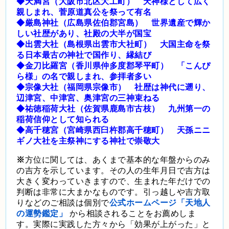
◆天満宮（大阪市北区大工町） 天神様として広く
親しまれ、菅原道真公を祭って有名
◆厳島神社（広島県佐伯郡宮島） 世界遺産で輝か
しい社歴があり、社殿の大半が国宝
◆出雲大社（島根県出雲市大社町） 大国主命を祭
る日本最古の神社で国作り、縁結び
◆金刀比羅宮（香川県仲多度郡琴平町） 「こんぴ
ら様」の名で親しまれ、参拝者多い
◆宗像大社（福岡県宗像市） 社歴は神代に遡り、
辺津宮、中津宮、奥津宮の三神束ねる
◆祐徳稲荷大社（佐賀県鹿島市古枝） 九州第一の
稲荷信仰として知られる
◆高千穂宮（宮崎県西臼杵郡高千穂町） 天孫ニニ
ギノ大社を主祭神にする神社で崇敬大
※
方位に関しては、あくまで基本的な年盤からのみ
の吉方を示しています。その人の生年月日で吉方は
大きく変わっていきますので、生まれた年だけでの
判断は非常に大まかなものです。引っ越しや吉方取
りなどのご相談は個別で
公式ホームページ「天地人
の運勢鑑定」
から相談されることをお薦めしま
す。実際に実践した方々から「効果が上がった」と