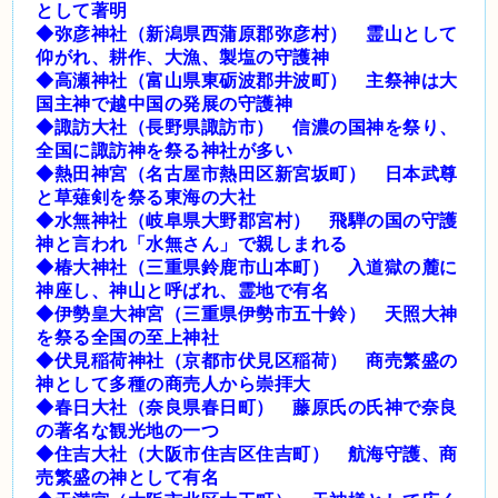
として著明
◆弥彦神社（新潟県西蒲原郡弥彦村） 霊山として
仰がれ、耕作、大漁、製塩の守護神
◆高瀬神社（富山県東砺波郡井波町） 主祭神は大
国主神で越中国の発展の守護神
◆諏訪大社（長野県諏訪市） 信濃の国神を祭り、
全国に諏訪神を祭る神社が多い
◆熱田神宮（名古屋市熱田区新宮坂町） 日本武尊
と草薙剣を祭る東海の大社
◆水無神社（岐阜県大野郡宮村） 飛騨の国の守護
神と言われ「水無さん」で親しまれる
◆椿大神社（三重県鈴鹿市山本町） 入道獄の麓に
神座し、神山と呼ばれ、霊地で有名
◆伊勢皇大神宮（三重県伊勢市五十鈴） 天照大神
を祭る全国の至上神社
◆伏見稲荷神社（京都市伏見区稲荷） 商売繁盛の
神として多種の商売人から崇拝大
◆春日大社（奈良県春日町） 藤原氏の氏神で奈良
の著名な観光地の一つ
◆住吉大社（大阪市住吉区住吉町） 航海守護、商
売繁盛の神として有名