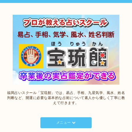
福岡占いスクール「宝琉館」では、易占、手相、九星気学、風水、姓名
判断など、開運に必要な基本的な占術について素人から優しく丁寧に教
えて行きます。
メニュー