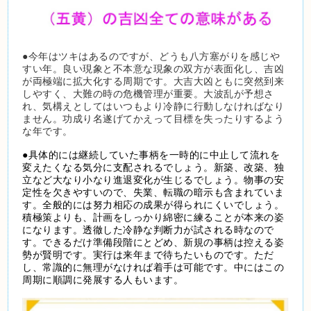
●今年はツキはあるのですが、どうも八方塞がりを感じや
すい年。良い現象と不本意な現象の双方が表面化し、吉凶
が両極端に拡大化する周期です。大吉大凶ともに突然到来
しやすく、大難の時の危機管理が重要。大波乱が予想さ
れ、気構えとしてはいつもより冷静に行動しなければなり
ません。功成り名遂げてかえって目標を失ったりするよう
な年です。
●具体的には継続していた事柄を一時的に中止して流れを
変えたくなる気分に支配されるでしょう。新築、改築、独
立など大なり小なり進退変化が生じるでしょう。物事の安
定性を欠きやすいので、失業、転職の暗示も含まれていま
す。全般的には努力相応の成果が得られにくいでしょう。
積極策よりも、計画をしっかり綿密に練ることが本来の姿
になります。透徹した冷静な判断力が試される時なので
す。できるだけ準備段階にとどめ、新規の事柄は控える姿
勢が賢明です。実行は来年まで待ちたいものです。ただ
し、常識的に無理がなければ着手は可能です。中にはこの
周期に順調に発展する人もいます。