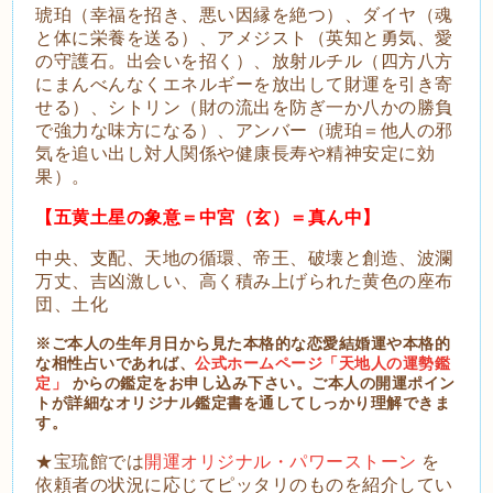
琥珀（幸福を招き、悪い因縁を絶つ）、ダイヤ（魂
と体に栄養を送る）、アメジスト（英知と勇気、愛
の守護石。出会いを招く）、放射ルチル（四方八方
にまんべんなくエネルギーを放出して財運を引き寄
せる）、シトリン（財の流出を防ぎ一か八かの勝負
で強力な味方になる）、アンバー（琥珀＝他人の邪
気を追い出し対人関係や健康長寿や精神安定に効
果）。
【五黄土星の象意＝中宮（玄）＝真ん中】
中央、支配、天地の循環、帝王、破壊と創造、波瀾
万丈、吉凶激しい、高く積み上げられた黄色の座布
団、土化
※ご本人の生年月日から見た本格的な恋愛結婚運や本格的
な相性占いであれば、
公式ホームページ「天地人の運勢鑑
定」
からの鑑定をお申し込み下さい。ご本人の開運ポイン
トが詳細なオリジナル鑑定書を通してしっかり理解できま
す。
★宝琉館では
開運オリジナル・パワーストーン
を
依頼者の状況に応じてピッタリのものを紹介してい