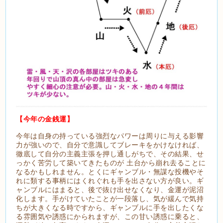
【今年の金銭運】
今年は自身の持っている強烈なパワーは周りに与える影響
力が強いので、自分で意識してブレーキをかけなければ、
徹底して自分の主義主張を押し通しがちで、その結果、せ
っかく苦労して築いてきたものが 土台から崩れ去ることに
なるかもしれません。とくにギャンブル・無謀な投機やそ
れに類する事柄にはくれぐれも手を出さない方が良い。ギ
ャンブルにはまると、後で抜け出せなくなり、金運が泥沼
化します。手がけていたことが一段落し、気が緩んで気持
ちが大きくなる時ですから、ギャンブルに手を出したくな
る雰囲気や誘惑にかられますが、この甘い誘惑に乗ると、