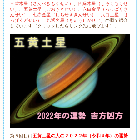
三碧木星（さんぺきもくせい）
、
四緑木星（しろくもくせ
い）
、
五黄土星（ごおうどせい）
、
六白金星（ろっぱくき
んせい）
、
七赤金星（しちせききんせい）
、
八白土星（は
っぱくどせい）
、
九紫火星（きゅうしかせい）
の順で紹介
しています（クリックしたらリンク先に飛びます）。
第５回目は
五黄土星の人の２０２２
年（令和４年）の運勢