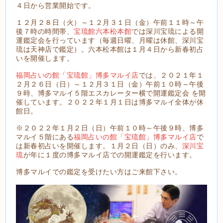
４日から営業開始です。
１２月２８日（火）～１２月３１日（金）午前１１時～午
後７時の時間帯、
宝琉館六本松本館
では深川宝琉による開
運鑑定会を行っています（毎週日曜、月曜は休館、深川宝
琉は天神店で鑑定）。六本松本館は１月４日から新春初占
いを開催します。
福岡占いの館「宝琉館」博多マルイ店
では、２０２１年１
２月２６日（日）～１２月３１日（金）午前１０時～午後
９時、博多マルイ５階エスカレーター横で開運鑑定会 を開
催しています。２０２２年１月１日は博多マルイ全体が休
館日。
※２０２２年１月２日（日）午前１０時～午後９時、博多
マルイ５階にある
福岡占いの館「宝琉館」博多マルイ店
で
は新春初占いを開催します。１月２日（日）のみ、
深川宝
琉
が年に１度の博多マルイ店での開運鑑定を行います。
博多マルイでの鑑定を受けたい方はご来館下さい。