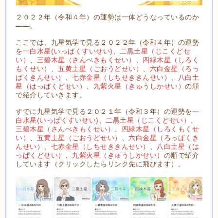
２０２２年（令和４年）の運勢は一体どうなっているのか
――。
ここでは、九星気学で見る２０２２年（令和４年）の運勢
を
一白水星(いっぱくすいせい)
、
二黒土星（じこくどせ
い）
、
三碧木星（さんぺきもくせい）
、
四緑木星（しろく
もくせい）
、
五黄土星（ごおうどせい）
、
六白金星（ろっ
ぱくきんせい）
、
七赤金星（しちせききんせい）
、
八白土
星（はっぱくどせい）
、
九紫火星（きゅうしかせい）
の順
で紹介していきます。
すでに九星気学で見る２０２１年（令和３年）の運勢を
一
白水星(いっぱくすいせい)
、
二黒土星（じこくどせい）
、
三碧木星（さんぺきもくせい）
、
四緑木星（しろくもくせ
い）
、
五黄土星（ごおうどせい）
、
六白金星（ろっぱくき
んせい）
、
七赤金星（しちせききんせい）
、
八白土星（は
っぱくどせい）
、
九紫火星（きゅうしかせい）
の順で紹介
しています（クリックしたらリンク先に飛びます）。