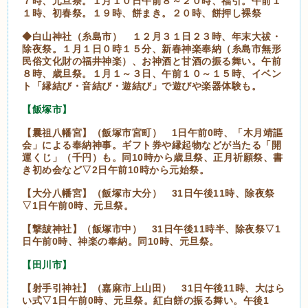
７時、元旦祭。１月１０日午前８～２０時、福引。午前１
１時、初春祭。１９時、餅まき。２０時、餅押し裸祭
◆白山神社（糸島市） １２月３１日２３時、年末大祓・
除夜祭。１月１日０時１５分、新春神楽奉納（糸島市無形
民俗文化財の福井神楽）、お神酒と甘酒の振る舞い。午前
８時、歳旦祭。１月１～３日、午前１０～１５時、イベン
ト「縁結び・音結び・遊結び」で遊びや楽器体験も。
【飯塚市】
【曩祖八幡宮】（飯塚市宮町） 1日午前0時、「木月靖謳
会」による奉納神事。ギフト券や縁起物などが当たる「開
運くじ」（千円）も。同10時から歳旦祭、正月祈願祭、書
き初め会など▽2日午前10時から元始祭。
【大分八幡宮】（飯塚市大分） 31日午後11時、除夜祭
▽1日午前0時、元旦祭。
【撃皷神社】（飯塚市中） 31日午後11時半、除夜祭▽1
日午前0時、神楽の奉納。同10時、元旦祭。
【田川市】
【射手引神社】（嘉麻市上山田） 31日午後11時、大はら
い式▽1日午前0時、元旦祭。紅白餅の振る舞い。午後1