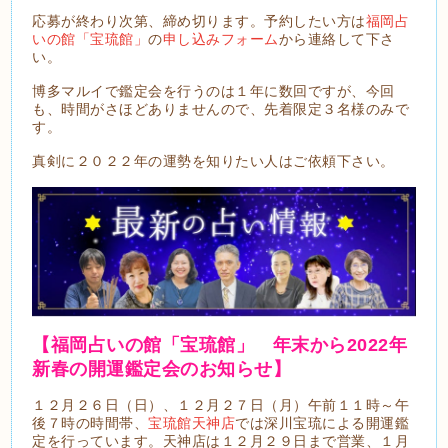
応募が終わり次第、締め切ります。予約したい方は
福岡占
いの館「宝琉館」
の
申し込みフォーム
から連絡して下さ
い。
博多マルイで鑑定会を行うのは１年に数回ですが、今回
も、時間がさほどありませんので、先着限定３名様のみで
す。
真剣に２０２２年の運勢を知りたい人はご依頼下さい。
【福岡占いの館「宝琉館」 年末
から2022年
新春の開運鑑定会のお知らせ】
１２月２６日（日）、１２月２７日（月）午前１１時～午
後７時の時間帯、
宝琉館天神店
では深川宝琉による開運鑑
定を行っています。天神店は１２月２９日まで営業、１月