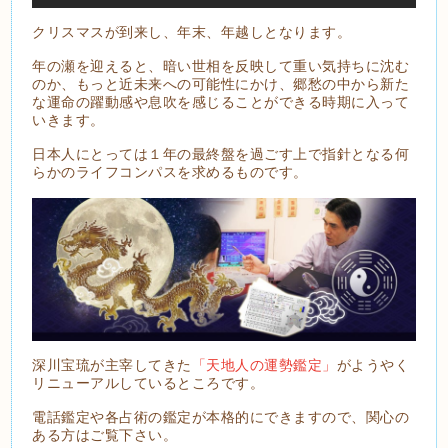
クリスマスが到来し、年末、年越しとなります。
年の瀬を迎えると、暗い世相を反映して重い気持ちに沈む
のか、もっと近未来への可能性にかけ、郷愁の中から新た
な運命の躍動感や息吹を感じることができる時期に入って
いきます。
日本人にとっては１年の最終盤を過ごす上で指針となる何
らかのライフコンパスを求めるものです。
深川宝琉が主宰してきた
「天地人の運勢鑑定」
がようやく
リニューアルしているところです。
電話鑑定や各占術の鑑定が本格的にできますので、関心の
ある方はご覧下さい。