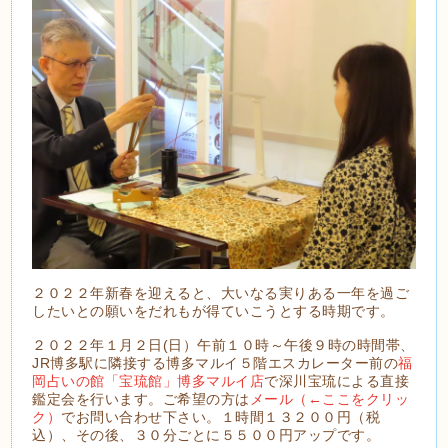
２０２２年新春を迎えると、大いなる実りある一年を過ご
したいとの願いをだれもが得ていこうとする時期です。
２０２２年１月２日(日）午前１０時～午後９時の時間帯、
JR博多駅に隣接する博多マルイ５階エスカレーター前の
福
岡占いの館「宝琉館」博多マルイ店
で深川宝琉による直接
鑑定会を行います。ご希望の方は
メール（←ここをクリッ
ク）
でお問い合わせ下さい。１時間１３２００円（税
込）、その後、３０分ごとに５５００円アップです。