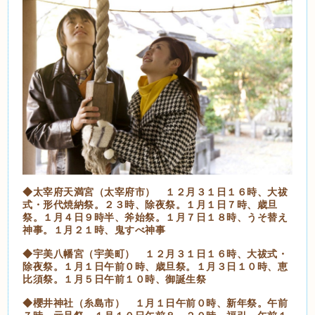
◆太宰府天満宮（太宰府市） １２月３１日１６時、大祓
式・形代焼納祭。２３時、除夜祭。１月１日７時、歳旦
祭。１月４日９時半、斧始祭。１月７日１８時、うそ替え
神事。１月２１時、鬼すべ神事
◆宇美八幡宮（宇美町） １２月３１日１６時、大祓式・
除夜祭。１月１日午前０時、歳旦祭。１月３日１０時、恵
比須祭。１月５日午前１０時、御誕生祭
◆櫻井神社（糸島市） １月１日午前０時、新年祭。午前