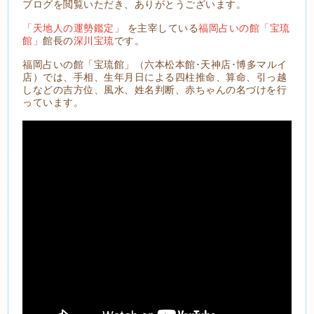
ブログを閲覧いただき、ありがとうございます。
「天地人の運勢鑑定」
を主宰している
福岡占いの館「宝琉
館」
館長の
深川宝琉
です。
福岡占いの館「宝琉館」（六本松本館･天神店･博多マルイ
店）では、手相、生年月日による四柱推命、算命、引っ越
しなどの吉方位、風水、姓名判断、赤ちゃんの名づけを行
っています。