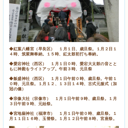
◆紅葉八幡宮（早良区） １月１日、歳旦祭。１月２日１
４時、筑紫舞奉納。１５時、紅太鼓初打ち奉納。
◆愛宕神社（西区） １月１日０時、愛宕大太鼓の音とと
もに神殿をライトアップ。午前３時、元旦祭
◆飯盛神社（西区） １月１日午前０時、歳旦祭。午前１
０時、元旦祭。１月１２、１３日１４時、古式元服式（加
冠の儀）
◆宗像大社（宗像市） １月１日午前９時、歳旦祭。１月
３日午前９時、元始祭。
◆宮地嶽神社（福津市） １月１日午前０時、歳旦祭。１
月１１日１６時、玉替祭。１月１２日午前８時、宮座祭。