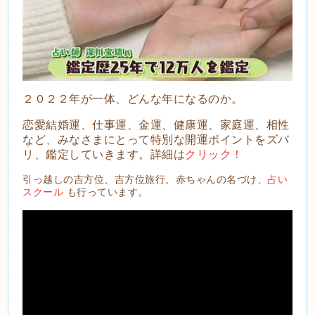
２０２２年が一体、どんな年になるのか。
恋愛結婚運、仕事運、金運、健康運、家庭運、相性
など、みなさまにとって特別な開運ポイントをズバ
リ、鑑定していきます。詳細は
クリック！
引っ越しの吉方位、吉方位旅行、赤ちゃんの名づけ、
占い
スクール
も行っています。