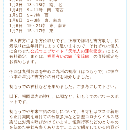
1月3日 13～15時 南、北
1月4日 9～11時 南、南西
1月5日 5～7時 西
1月6日 1～3時 東、南東
1月6日 19～21時 東、南東
1月7日 15～17時 東
※大吉方による方位取りです。正確で詳細な吉方取り、祐
気取りは生年月日によって違いますので、それぞれの個人
に合わせた
公式ウェブサイト「天地人の運勢鑑定」
による
有料鑑定、または、
福岡占いの館「宝琉館」
の直接鑑定を
お薦めします。
今回は九州各県を中心に九州の初詣（はつもうで）に役立
つ本命星別の吉方位の日時を紹介しました。
初もうでの神社などを集めました。ご参考にして下さい。
以下、福岡県内の神社、仏閣など、初もうでのパワースポ
ットです。
初もうでや年末年始の催しについて、各寺社はマスク着用
や正月期間を避けての分散参拝など新型コロナウイルス感
染防止対策を呼びかけています。恒例行事などのとりやめ
を決めた寺社も多くあります。ここで紹介している内容が