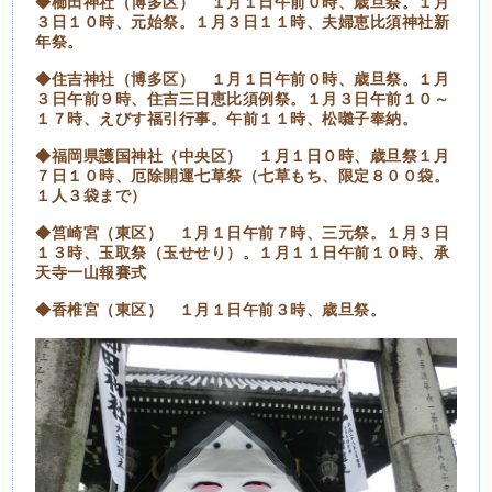
◆櫛田神社（博多区） １月１日午前０時、歳旦祭。１月
３日１０時、元始祭。１月３日１１時、夫婦恵比須神社新
年祭。
◆住吉神社（博多区） １月１日午前０時、歳旦祭。１月
３日午前９時、住吉三日恵比須例祭。１月３日午前１０～
１７時、えびす福引行事。午前１１時、松囃子奉納。
◆福岡県護国神社（中央区） １月１日０時、歳旦祭１月
７日１０時、厄除開運七草祭（七草もち、限定８００袋。
１人３袋まで）
◆筥崎宮（東区） １月１日午前７時、三元祭。１月３日
１３時、玉取祭（玉せせり）。１月１１日午前１０時、承
天寺一山報賽式
◆香椎宮（東区） １月１日午前３時、歳旦祭。