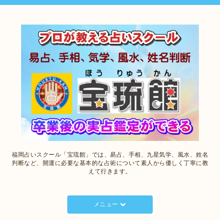
福岡占いスクール「宝琉館」では、易占、手相、九星気学、風水、姓名
判断など、開運に必要な基本的な占術について素人から優しく丁寧に教
えて行きます。
メニュー