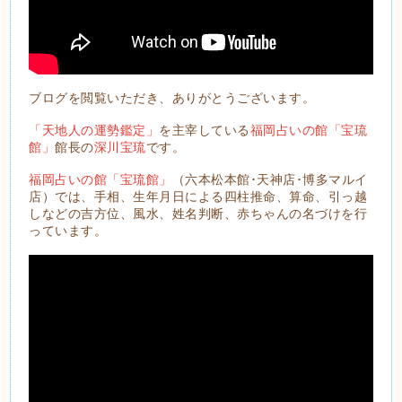
ブログを閲覧いただき、ありがとうございます。
「天地人の運勢鑑定」
を主宰している
福岡占いの館「宝琉
館」
館長の
深川宝琉
です。
福岡占いの館「宝琉館」
（六本松本館･天神店･博多マルイ
店）では、手相、生年月日による四柱推命、算命、引っ越
しなどの吉方位、風水、姓名判断、赤ちゃんの名づけを行
っています。