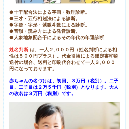
●十干配合法による字画・数理診断。
●三才・五行相剋法による診断。
●字源・字形・紫微斗数による診断。
●音韻・読み方による発音診断。
●人象地象配合干によるその年代の年運診断
姓名判断
は、一人２,０００円（姓名判断による相
性は５００円プラス）。代金引換による鑑定書印刷
送付の場合、送料と印刷代合わせて一人３,０００
円になっております。
赤ちゃんの名づけは、初回、３万円（税別）。二子
目、三子目は２万５千円（税別）となります。大人
の
改名は３万円（税別）です。