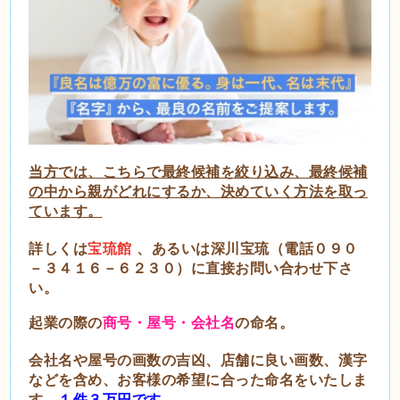
当方では、こちらで最終候補を絞り込み、最終候補
の中から親がどれにするか、決めていく方法を取っ
ています。
詳しくは
宝琉館
、あるいは深川宝琉（電話０９０
－３４１６－６２３０）に直接お問い合わせ下さ
い。
起業の際の
商号・屋号・会社名
の命名。
会社名や屋号の画数の吉凶、店舗に良い画数、漢字
などを含め、お客様の希望に合った命名をいたしま
す。
１件３万円です。