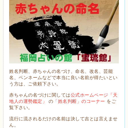
姓名判断、赤ちゃんの名づけ、命名、改名、芸能
名、ペンネームなどで本当に良い名前が得たいとい
う方は、ご依頼下さい。
赤ちゃんの名づけに関しては
公式ホームページ「天
地人の運勢鑑定」
の
「姓名判断」のコーナー
をご
覧下さい。
流
行に流されるだけの名前は決して吉とは言えませ
ん。