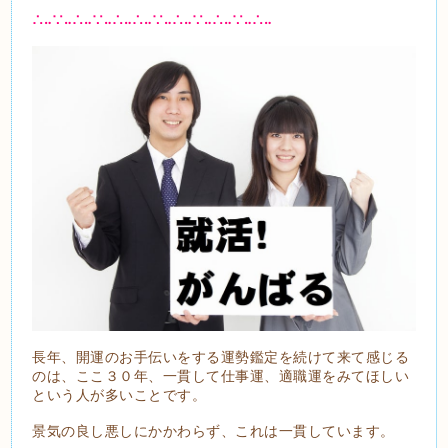
∴‥∵‥∴‥∵‥∴‥∴‥∵‥∴‥∵‥∴‥∵‥∴‥
長年、開運のお手伝いをする運勢鑑定を続けて来て感じる
のは、ここ３０年、一貫して仕事運、適職運をみてほしい
という人が多いことです。
景気の良し悪しにかかわらず、これは一貫しています。