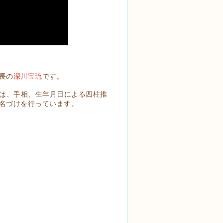
長の
深川宝琉
です。
では、手相、生年月日による四柱推
名づけを行っています。