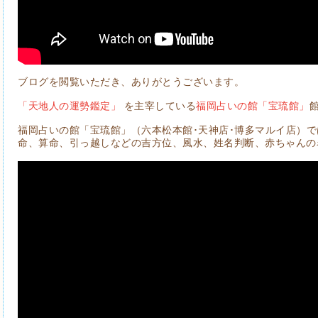
ブログを閲覧いただき、ありがとうございます。
「天地人の運勢鑑定」
を主宰している
福岡占いの館「宝琉館」
福岡占いの館「宝琉館」（六本松本館･天神店･博多マルイ店）
命、算命、引っ越しなどの吉方位、風水、姓名判断、赤ちゃんの