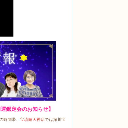
開運鑑定会のお知らせ】
の時間帯、
宝琉館天神店
では深川宝