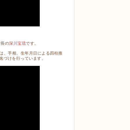
館長の
深川宝琉
です。
では、手相、生年月日による四柱推
名づけを行っています。