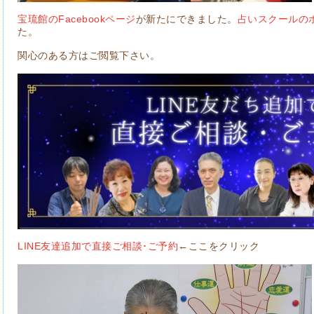
宝琉館のFacebookページ
が新たにできました。
占いスクールの
た。
関心のある方はご閲覧下さい。
LINE友達追加で直接ご相談･ご予約
←ここをクリック