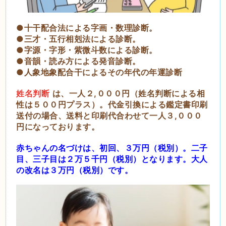
●十干配合法による字画・数理診断。
●三才・五行相剋法による診断。
●字源・字形・紫微斗数による診断。
●音韻・読み方による発音診断。
●人象地象配合干によるその年代の年運診断
姓名判断
は、一人２,０００円（姓名判断による相
性は５００円プラス）。代金引換による鑑定書印刷
送付の場合、送料と印刷代合わせて一人３,０００
円になっております。
赤ちゃんの名づけは、初回、３万円（税別）。二子
目、三子目は２万５千円（税別）となります。大人
の
改名は３万円（税別）です。