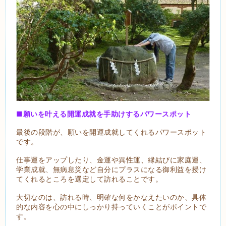
■願いを叶える開運成就を手助けするパワースポット
最後の段階が、願いを開運成就してくれるパワースポット
です。
仕事運をアップしたり、金運や異性運、縁結びに家庭運、
学業成就、無病息災など自分にプラスになる御利益を授け
てくれるところを選定して訪れることです。
大切なのは、訪れる時、明確な何をかなえたいのか、具体
的な内容を心の中にしっかり持っていくことがポイントで
す。