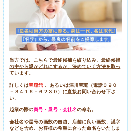
当方では、こちらで最終候補を絞り込み、最終候補
の中から親がどれにするか、決めていく方法を取っ
ています。
詳しくは
宝琉館
、あるいは深川宝琉（電話０９０
－３４１６－６２３０）に直接お問い合わせ下さ
い。
起業の際の
商号・屋号・会社名
の命名。
会社名や屋号の画数の吉凶、店舗に良い画数、漢字
などを含め、お客様の希望に合った命名をいたしま