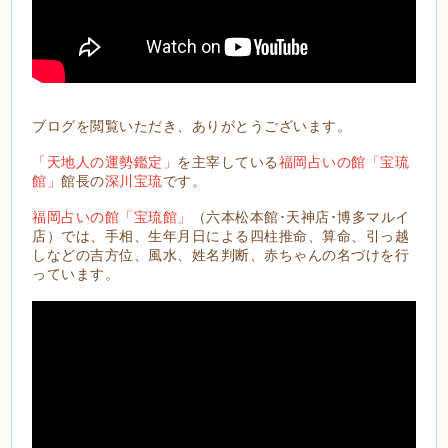
ブログを閲覧いただき、ありがとうございます。
「天地人の運勢鑑定」
を主宰している
福岡占いの館「宝琉
館」
館長の
深川宝琉
です。
福岡占いの館「宝琉館」
（六本松本館･天神店･博多マルイ
店）では、手相、生年月日による四柱推命、算命、引っ越
しなどの吉方位、風水、姓名判断、赤ちゃんの名づけを行
っています。