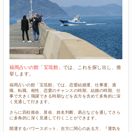
福岡占いの館「宝琉館」
では、これを探し出し、推
挙します。
福岡占いの館「宝琉館」では、恋愛結婚運、仕事運、適
職、転職、相性、恋愛のチャンスの時期、結婚の時期、仕
事で大きく飛躍できる時期などを吉方を含めて多角的に深
く見通して行きます。
さらに四柱推命、算命、姓名判断、易占などを通してさら
に多角的に深く見通して行くことができます。
開運するパワースポット、吉方に関心のある方、『運気を