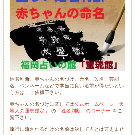
姓名判断、赤ちゃんの名づけ、命名、改名、芸能
名、ペンネームなどで本当に良い名前が得たいとい
う方は、ご依頼下さい。
赤ちゃんの名づけに関しては
公式ホームページ「天
地人の運勢鑑定」
の
「姓名判断」のコーナー
をご
覧下さい。
流
行に流されるだけの名前は決して吉とは言えませ