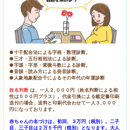
●十干配合法による字画・数理診断。
●三才・五行相剋法による診断。
●字源・字形・紫微斗数による診断。
●音韻・読み方による発音診断。
●人象地象配合干によるその年代の年運診断
姓名判断
は、一人２,０００円（姓名判断による相
性は５００円プラス）。代金引換による鑑定書印刷
送付の場合、送料と印刷代合わせて一人３,０００
円になっております。
赤ちゃんの名づけは、初回、３万円（税別）。二子
目、三子目は２万５千円（税別）となります。大人