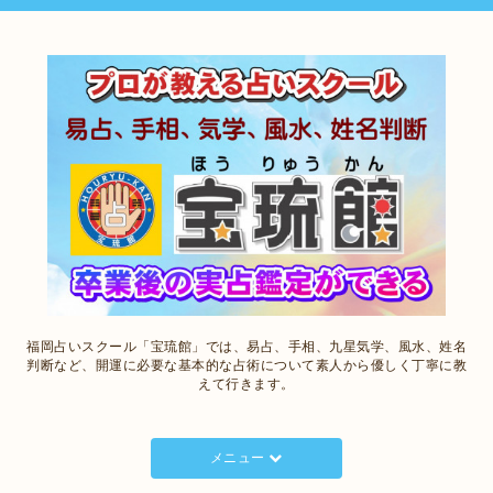
福岡占いスクール「宝琉館」では、易占、手相、九星気学、風水、姓名
判断など、開運に必要な基本的な占術について素人から優しく丁寧に教
えて行きます。
メニュー