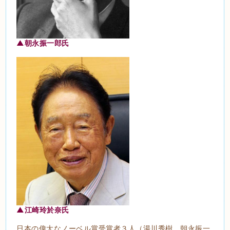
▲朝永振一郎氏
▲江崎玲於奈氏
日本の偉大なノーベル賞受賞者３人（湯川秀樹、朝永振一