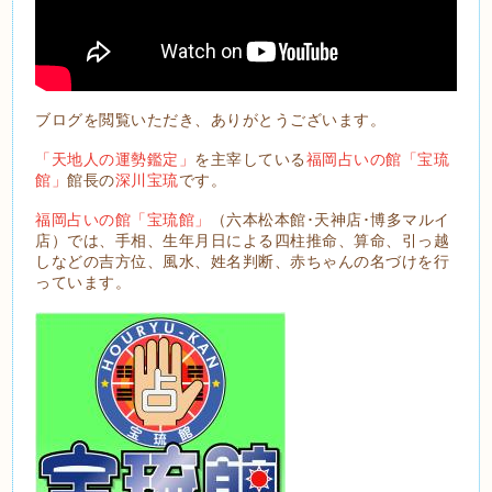
ブログを閲覧いただき、ありがとうございます。
「天地人の運勢鑑定」
を主宰している
福岡占いの館「宝琉
館」
館長の
深川宝琉
です。
福岡占いの館「宝琉館」
（六本松本館･天神店･博多マルイ
店）では、手相、生年月日による四柱推命、算命、引っ越
しなどの吉方位、風水、姓名判断、赤ちゃんの名づけを行
っています。