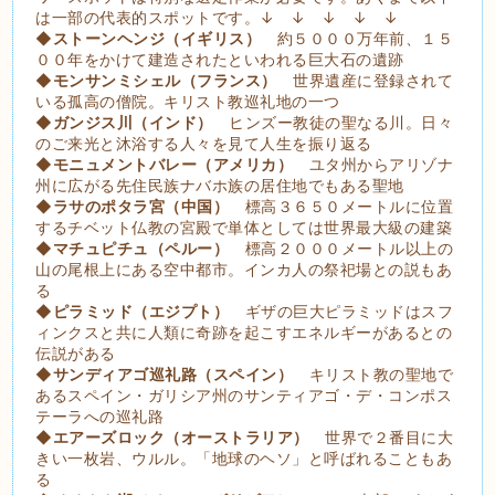
は一部の代表的スポットです。↓ ↓ ↓ ↓ ↓
◆ストーンヘンジ（イギリス）
約５０００万年前、１５
００年をかけて建造されたといわれる巨大石の遺跡
◆モンサンミシェル（フランス）
世界遺産に登録されて
いる孤高の僧院。キリスト教巡礼地の一つ
◆ガンジス川（インド）
ヒンズー教徒の聖なる川。日々
のご来光と沐浴する人々を見て人生を振り返る
◆モニュメントバレー（アメリカ）
ユタ州からアリゾナ
州に広がる先住民族ナバホ族の居住地でもある聖地
◆ラサのポタラ宮（中国）
標高３６５０メートルに位置
するチベット仏教の宮殿で単体としては世界最大級の建築
◆マチュピチュ（ペルー）
標高２０００メートル以上の
山の尾根上にある空中都市。インカ人の祭祀場との説もあ
る
◆ピラミッド（エジプト）
ギザの巨大ピラミッドはスフ
ィンクスと共に人類に奇跡を起こすエネルギーがあるとの
伝説がある
◆サンディアゴ巡礼路（スペイン）
キリスト教の聖地で
あるスペイン・ガリシア州のサンティアゴ・デ・コンポス
テーラへの巡礼路
◆エアーズロック（オーストラリア）
世界で２番目に大
きい一枚岩、ウルル。「地球のヘソ」と呼ばれることもあ
る