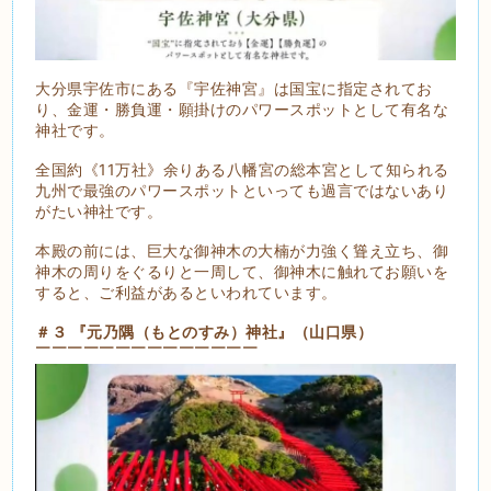
大分県宇佐市にある『宇佐神宮』は国宝に指定されてお
り、金運・勝負運・願掛けのパワースポットとして有名な
神社です。
全国約《11万社》余りある八幡宮の総本宮として知られる
九州で最強のパワースポットといっても過言ではないあり
がたい神社です。
本殿の前には、巨大な御神木の大楠が力強く聳え立ち、御
神木の周りをぐるりと一周して、御神木に触れてお願いを
すると、ご利益があるといわれています。
＃３ 『元乃隅（もとのすみ）神社』（山口県）
￣￣￣￣￣￣￣￣￣￣￣￣￣￣