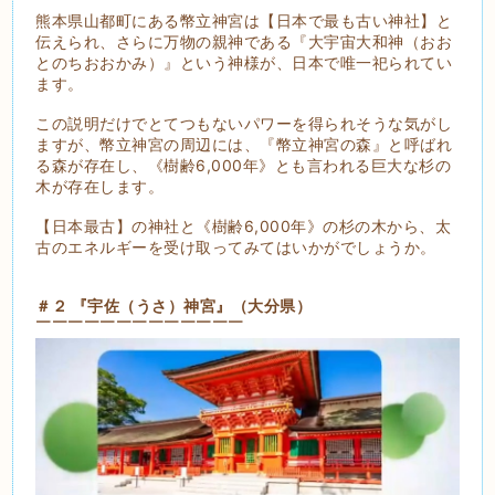
熊本県山都町にある幣立神宮は【日本で最も古い神社】と
伝えられ、さらに万物の親神である『大宇宙大和神（おお
とのちおおかみ）』という神様が、日本で唯一祀られてい
ます。
この説明だけでとてつもないパワーを得られそうな気がし
ますが、幣立神宮の周辺には、『幣立神宮の森』と呼ばれ
る森が存在し、《樹齢6,000年》とも言われる巨大な杉の
木が存在します。
【日本最古】の神社と《樹齢6,000年》の杉の木から、太
古のエネルギーを受け取ってみてはいかがでしょうか。
＃２ 『宇佐（うさ）神宮』（大分県）
￣￣￣￣￣￣￣￣￣￣￣￣￣