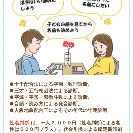
●十干配合法による字画・数理診断。
●三才・五行相剋法による診断。
●字源・字形・紫微斗数による診断。
●音韻・読み方による発音診断。
●人象地象配合干によるその年代の年運診断
姓名判断
は、一人２,０００円（姓名判断による相
性は５００円プラス）。代金引換による鑑定書印刷