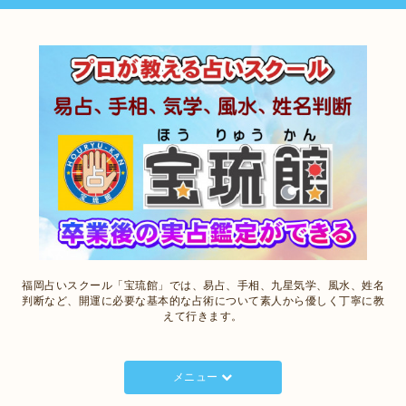
福岡占いスクール「宝琉館」では、易占、手相、九星気学、風水、姓名
判断など、開運に必要な基本的な占術について素人から優しく丁寧に教
えて行きます。
メニュー