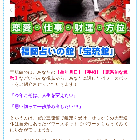
宝琉館では、あなたの
【生年月日】【手相】【家系的な運
勢】
などいろんな視点から、あなたに適したパワースポッ
トをご紹介させていただきます！
『今年こそは、人生を変えたい』
『思い切って一歩踏み出したい!!!』
という方は、ぜひ宝琉館で鑑定を受け、せっかくの大型連
休は自分にあったパワースポットでパワーをもらってみて
はいかがでしょうか。