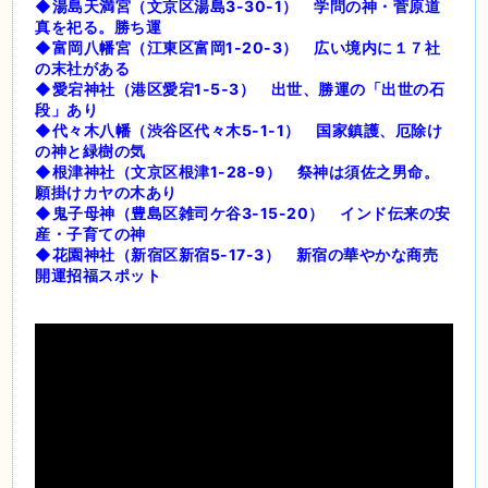
◆湯島天満宮（文京区湯島3-30-1） 学問の神・菅原道
真を祀る。勝ち運
◆富岡八幡宮（江東区富岡1-20-3） 広い境内に１７社
の末社がある
◆愛宕神社（港区愛宕1-5-3） 出世、勝運の「出世の石
段」あり
◆代々木八幡（渋谷区代々木5-1-1） 国家鎮護、厄除け
の神と緑樹の気
◆根津神社（文京区根津1-28-9） 祭神は須佐之男命。
願掛けカヤの木あり
◆鬼子母神（豊島区雑司ケ谷3-15-20） インド伝来の安
産・子育ての神
◆花園神社（新宿区新宿5-17-3） 新宿の華やかな商売
開運招福スポット