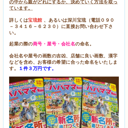
の中から親がどれにするか、決めていく方法を取っ
ています。
詳しくは
宝琉館
、あるいは深川宝琉（電話０９０
－３４１６－６２３０）に直接お問い合わせ下さ
い。
起業の際の
商号・屋号・会社名
の命名。
会社名や屋号の画数の吉凶、店舗に良い画数、漢字
などを含め、お客様の希望に合った命名をいたしま
す。
１件３万円です。