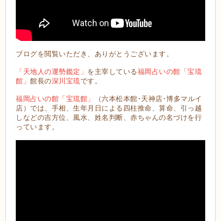
ブログを閲覧いただき、ありがとうございます。
「天地人の運勢鑑定」
を主宰している
福岡占いの館「宝琉
館」
館長の
深川宝琉
です。
福岡占いの館「宝琉館」
（六本松本館･天神店･博多マルイ
店）では、手相、生年月日による四柱推命、算命、引っ越
しなどの吉方位、風水、姓名判断、赤ちゃんの名づけを行
っています。