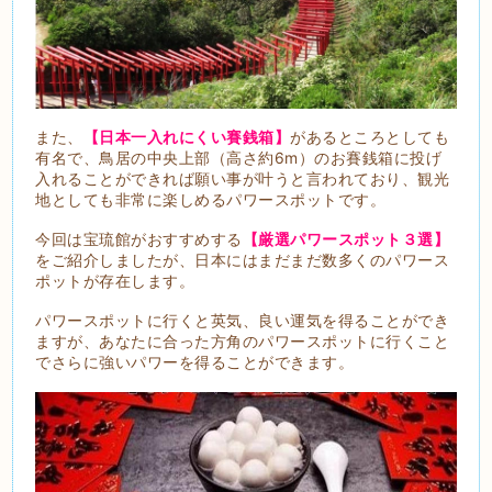
また、
【日本一入れにくい賽銭箱】
があるところとしても
有名で、鳥居の中央上部（高さ約6m）のお賽銭箱に投げ
入れることができれば願い事が叶うと言われており、観光
地としても非常に楽しめるパワースポットです。
今回は宝琉館がおすすめする
【厳選パワースポット３選】
をご紹介しましたが、日本にはまだまだ数多くのパワース
ポットが存在します。
パワースポットに行くと英気、良い運気を得ることができ
ますが、あなたに合った方角のパワースポットに行くこと
でさらに強いパワーを得ることができます。