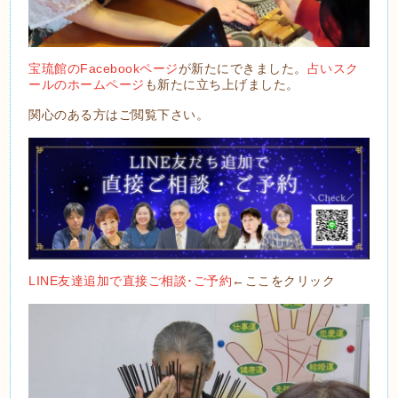
宝琉館のFacebookページ
が新たにできました。
占いスク
ールのホームページ
も新たに立ち上げました。
関心のある方はご閲覧下さい。
LINE友達追加で直接ご相談･ご予約
←ここをクリック