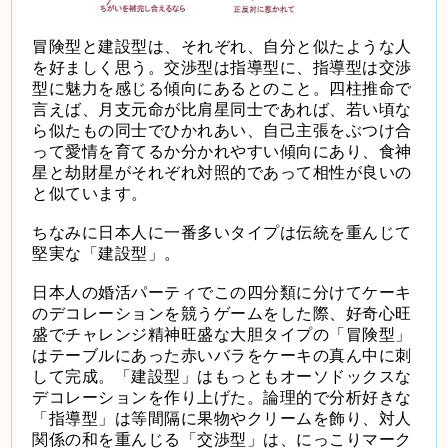
冒険型と建設型は、それぞれ、自分と似たような人
を好ましく思う。交渉型は指導型に、指導型は交渉
型に魅力を感じる傾向にあるとのこと。四柱推命で
言えば、月支元命が比肩星同士であれば、若い頃な
ら似たもの同士でひかれあい、自己主張をぶつけ合
って愛情を育てるか分かれやすい傾向にあり、食神
星と劫財星がそれぞれ対照的であって相性が良いの
と似ています。
ちなみに日本人に一番多いタイプは伝統を重んじて
堅実な「建設型」。
日本人の婚活パーティでこの四分類に分けてケーキ
のデコレーションを競うゲームをした際、好奇心旺
盛でチャレンジ精神旺盛な大胆タイプの「冒険型」
はテーブルにあった赤いバラをケーキの真ん中に刺
して完成。「建設型」はもっともオーソドックスな
デコレーションを作り上げた。論理的で分析好きな
「指導型」は等間隔に果物やクリームを飾り、対人
関係の和を重んじる「交渉型」は、にっこりマーク