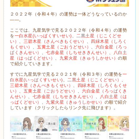
２０２２年（令和４年）の運勢は一体どうなっているのか
――。
ここでは、九星気学で見る２０２２年（令和４年）の運勢
を
一白水星(いっぱくすいせい)
、
二黒土星（じこくどせ
い）
、
三碧木星（さんぺきもくせい）
、
四緑木星（しろく
もくせい）
、
五黄土星（ごおうどせい）
、
六白金星（ろっ
ぱくきんせい）
、
七赤金星（しちせききんせい）
、
八白土
星（はっぱくどせい）
、
九紫火星（きゅうしかせい）
の順
で紹介していきます。
すでに九星気学で見る２０２１年（令和３年）の運勢を
一
白水星(いっぱくすいせい)
、
二黒土星（じこくどせい）
、
三碧木星（さんぺきもくせい）
、
四緑木星（しろくもくせ
い）
、
五黄土星（ごおうどせい）
、
六白金星（ろっぱくき
んせい）
、
七赤金星（しちせききんせい）
、
八白土星（は
っぱくどせい）
、
九紫火星（きゅうしかせい）
の順で紹介
しています（クリックしたらリンク先に飛びます）。