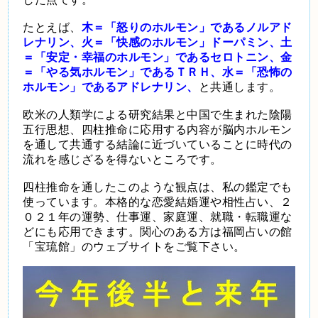
たとえば、
木＝「怒りのホルモン」であるノルアド
レナリン、火＝「快感のホルモン」ドーパミン、土
＝「安定・幸福のホルモン」であるセロトニン、金
＝「やる気ホルモン」であるＴＲＨ、水＝「恐怖の
ホルモン」であるアドレナリン、
と共通します。
欧米の人類学による研究結果と中国で生まれた陰陽
五行思想、四柱推命に応用する内容が脳内ホルモン
を通して共通する結論に近づいていることに時代の
流れを感じざるを得ないところです。
四柱推命を通したこのような観点は、私の鑑定でも
使っています。本格的な恋愛結婚運や相性占い、２
０２１年の運勢、仕事運、家庭運、就職・転職運な
どにも応用できます。関心のある方は福岡占いの館
「宝琉館」のウェブサイトをご覧下さい。