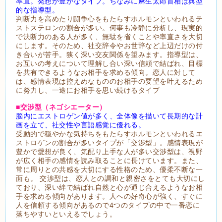
率直。発想が豊かなタイプ。ちなみに麻生太郎首相は典型
的な指導型。
判断力を高めたり闘争心をもたらすホルモンといわれるテ
ストステロンの割合が多い。何事も冷静に分析し、現実的
で決断力のある人が多く、無駄を省くことや率直さを大切
にします。そのため、社交辞令やお世辞など上辺だけの付
き合いが苦手。狭く深い交友関係を望みます。指導型は、
お互いの考えについて理解し合い深い信頼で結ばれ、目標
を共有できるようなお相手を求める傾向。恋人に対して
は、感情表現は控えめなもののお相手の要望を叶えるため
に努力し、一途にお相手を思い続けるタイプ
■交渉型（ネゴシエーター）
脳内にエストロゲン値が多く、全体像を描いて長期的な計
画を立て、社交性や言語感覚に優れる。
受動的で穏やかな気持ちをもたらすホルモンといわれるエ
ストロゲンの割合が多いタイプが「交渉型」。感情表現が
豊かで愛想が良く、気配り上手な人が多い交渉型は、視野
が広く相手の感情を読み取ることに長けています。また、
常に周りとの共感を大切にする性格のため、優柔不断な一
面も。 交渉型は、恋人との調和と親密さをとても大切にし
ており、深い絆で結ばれ自然と心が通じ合えるようなお相
手を求める傾向があります。人への好奇心が強く、すぐに
人を信頼する傾向があるので4つのタイプの中で一番恋に
落ちやすいといえるでしょう。