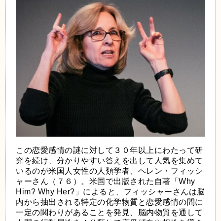
この恋愛感情の謎に対して３０年以上にわたって研
究を続け、分かりやすい答えを出して人気を集めて
いるのが米国人女性の人類学者、ヘレン・フィッシ
ャーさん（７６）。米国で出版された自著「Why
Him? Why Her?」によると、フィッシャーさんは脳
内から抽出される特定の化学物質と恋愛感情の間に
一定の関わりがあることを発見、脳内物質を通して