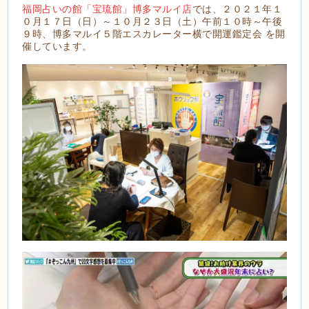
福岡占いの館「宝琉館」博多マルイ店
では、２０２１年１
０月１７日（日）～１０月２３日（土）午前１０時～午後
９時、博多マルイ５階エスカレーター横で開運鑑定会 を開
催しています。