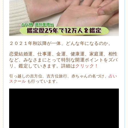
２０２１年秋以降が一体、どんな年になるのか。
恋愛結婚運、仕事運、金運、健康運、家庭運、相性
など、みなさまにとって特別な開運ポイントをズバ
リ、鑑定していきます。詳細は
クリック！
引っ越しの吉方位、吉方位旅行、赤ちゃんの名づけ、
占い
スクール
も行っています。