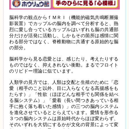
脳科学の観点からｆＭＲＩ（機能的磁気共鳴断層撮
影装置）でカップルの脳内を調べて分析すると、熱
烈に愛し合っているカップルはいずれも脳の共通部
分だけが活発に活動し、しかもその箇所は感情に関
わる部分ではなく、脊椎動物に共通する原始的な脳
の部分。
脳科学から見る恋愛とは、感じたり、考えたりする
ものではなく、抑えきれない衝動。まるでフロイト
のリビドー理論に似ています。
人類学の見方では、人類は交配と生殖のために「恋
愛（相手のこと以外、目に入らなくなる高揚感をも
たらす）」「性欲（ほぼどんな相手でも関係を結べ
る脳システム）」「愛着（長い間つきあっている相
手に抱く落ち着いた感情）」の三つの脳内システム
を進化させているととらえています。愛情を形作る
３つの脳内システムは原始時代からほぼ変わらず、
そのいずれを大切にするかが文化の背景によって変