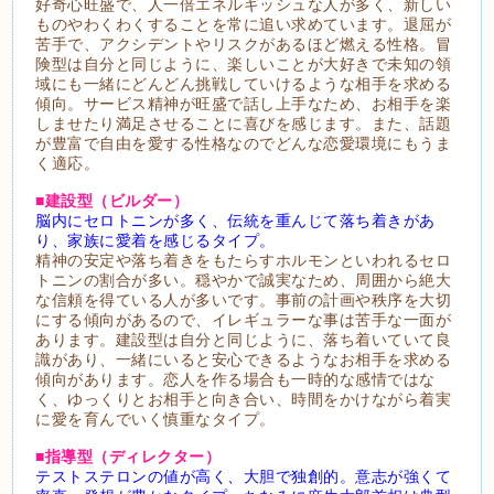
好奇心旺盛で、人一倍エネルギッシュな人が多く、新しい
ものやわくわくすることを常に追い求めています。退屈が
苦手で、アクシデントやリスクがあるほど燃える性格。冒
険型は自分と同じように、楽しいことが大好きで未知の領
域にも一緒にどんどん挑戦していけるような相手を求める
傾向。サービス精神が旺盛で話し上手なため、お相手を楽
しませたり満足させることに喜びを感じます。また、話題
が豊富で自由を愛する性格なのでどんな恋愛環境にもうま
く適応。
■建設型（ビルダー）
脳内にセロトニンが多く、伝統を重んじて落ち着きがあ
り、家族に愛着を感じるタイプ。
精神の安定や落ち着きをもたらすホルモンといわれるセロ
トニンの割合が多い。穏やかで誠実なため、周囲から絶大
な信頼を得ている人が多いです。事前の計画や秩序を大切
にする傾向があるので、イレギュラーな事は苦手な一面が
あります。建設型は自分と同じように、落ち着いていて良
識があり、一緒にいると安心できるようなお相手を求める
傾向があります。恋人を作る場合も一時的な感情ではな
く、ゆっくりとお相手と向き合い、時間をかけながら着実
に愛を育んでいく慎重なタイプ。
■指導型（ディレクター）
テストステロンの値が高く、大胆で独創的。意志が強くて