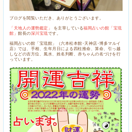
ブログを閲覧いただき、ありがとうございます。
「天地人の運勢鑑定」
を主宰している
福岡占いの館「宝琉
館」
館長の
深川宝琉
です。
福岡占いの館「宝琉館」（六本松本館･天神店･博多マルイ
店）では、手相、生年月日による四柱推命、算命、引っ越
しなどの吉方位、風水、姓名判断、赤ちゃんの名づけを行
っています。