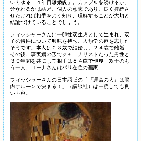
いわゆる「４年目離婚説」。カップルを続けるか、
分かれるかは結局、個人の意志であり、長く持続さ
せたければ相手をよく知り、理解することが大切と
結論づけていることでしょう。
フィッシャーさんは一卵性双生児として生まれ、双
子の特性について興味を持ち、人類学の道を志した
そうです。本人は２３歳で結婚し、２４歳で離婚。
その後、事実婚の形でジャーナリストだった男性と
３０年間を共にして相手は８４歳で他界。双子のも
う一人、ローナさんはパリ在住の画家。
フィッシャーさんの日本語版の「『運命の人』は脳
内ホルモンで決まる！」（講談社）は一読しても良
い内容。