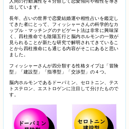
人間の行動属性を４分類して恋愛傾向や相性を導き
出しています。
長年、占いの世界で恋愛結婚運や相性占いを鑑定し
てきた者にとって、フィッシャーさんの科学的なカ
ップル・マッチングのナビゲート法は非常に興味深
く、四柱推命でも陰陽五行と脳内ホルモンの一致が
見られることが新たな研究で解明されてきているこ
とから四柱推命にも通じる内容がそこにあると思い
ました。
フィッシャーさんが四分類する性格タイプは「冒険
型」「建設型」「指導型」「交渉型」の４つ。
脳内ホルモンであるドーパミン、セロトニン、テス
トステロン、エストロゲンに注目して分けたもので
す。