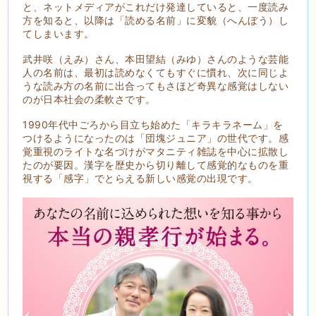
と、ネットメディアがこれだけ発達していると、一度読み
方を知ると、以降は「読める名前」に変貌（へんぼう）し
てしまいます。
武井咲（えみ）さん、本田望結（みゆ）さんのような芸能
人の名前は、最初は読めなくてもすぐに慣れ、次に同じよ
うな読み方の名前に出合ってもさほど奇異な感覚はしない
のが日本社会の柔軟さです。
1990年代中ごろから目立ち始めた「キラキラネーム」を
つけるようになったのは「団塊ジュニア」の世代です。感
覚重視のライトな名づけがマタニティ雑誌を中心に拡散し
たのが要因。漢字を歴史から切り離して感覚的なものを重
視する「感字」でとらえる新しい感覚の出現です。