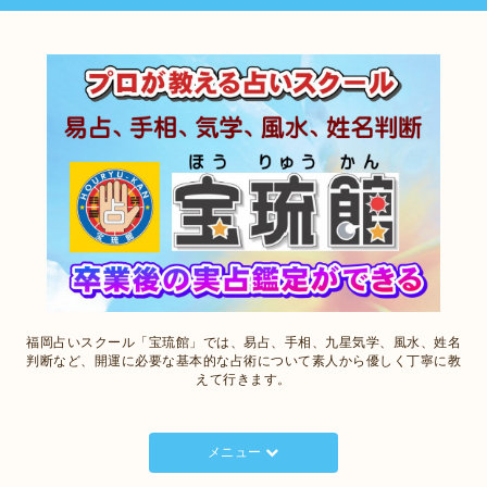
福岡占いスクール「宝琉館」では、易占、手相、九星気学、風水、姓名
判断など、開運に必要な基本的な占術について素人から優しく丁寧に教
えて行きます。
メニュー