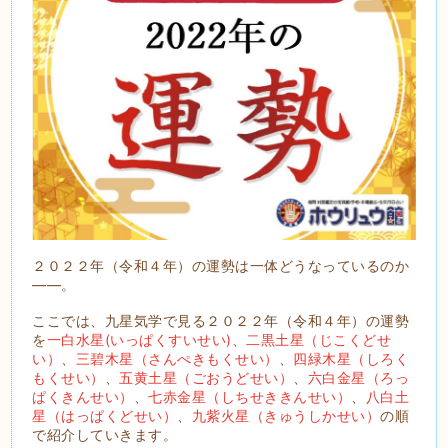
２０２２年（令和４年）の運勢は一体どうなっているのか
――。
ここでは、九星気学で見る２０２２年（令和４年）の運勢
を
一白水星(いっぱくすいせい)
、
二黒土星（じこくどせ
い）
、
三碧木星（さんぺきもくせい）
、
四緑木星（しろく
もくせい）
、
五黄土星（ごおうどせい）
、
六白金星（ろっ
ぱくきんせい）
、
七赤金星（しちせききんせい）
、
八白土
星（はっぱくどせい）
、
九紫火星（きゅうしかせい）
の順
で紹介していきます。