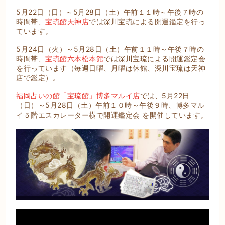
5月22日（日）～5月28日（土）午前１１時～午後７時の
時間帯、
宝琉館天神店
では深川宝琉による開運鑑定を行っ
ています。
5月24日（火）～5月28日（土）午前１１時～午後７時の
時間帯、
宝琉館六本松本館
では深川宝琉による開運鑑定会
を行っています（毎週日曜、月曜は休館、深川宝琉は天神
店で鑑定）。
福岡占いの館「宝琉館」博多マルイ店
では、5月22日
（日）～5月28日（土）午前１０時～午後９時、博多マル
イ５階エスカレーター横で開運鑑定会 を開催しています。