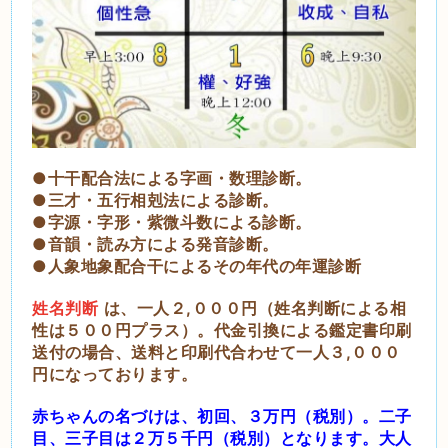
●十干配合法による字画・数理診断。
●三才・五行相剋法による診断。
●字源・字形・紫微斗数による診断。
●音韻・読み方による発音診断。
●人象地象配合干によるその年代の年運診断
姓名判断
は、一人２,０００円（姓名判断による相
性は５００円プラス）。代金引換による鑑定書印刷
送付の場合、送料と印刷代合わせて一人３,０００
円になっております。
赤ちゃんの名づけは、初回、３万円（税別）。二子
目、三子目は２万５千円（税別）となります。大人