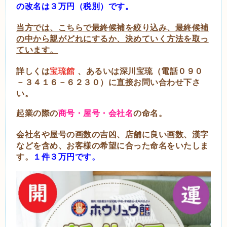
の
改名は３万円（税別）です。
当方では、こちらで最終候補を絞り込み、最終候補
の中から親がどれにするか、決めていく方法を取っ
ています。
詳しくは
宝琉館
、あるいは深川宝琉（電話０９０
－３４１６－６２３０）に直接お問い合わせ下さ
い。
起業の際の
商号・屋号・会社名
の命名。
会社名や屋号の画数の吉凶、店舗に良い画数、漢字
などを含め、お客様の希望に合った命名をいたしま
す。
１件３万円です。