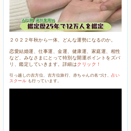
２０２２年秋から一体、どんな運勢になるのか。
恋愛結婚運、仕事運、金運、健康運、家庭運、相性
など、みなさまにとって特別な開運ポイントをズバ
リ、鑑定していきます。詳細は
クリック！
引っ越しの吉方位、吉方位旅行、赤ちゃんの名づけ、
占い
スクール
も行っています。