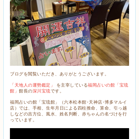
ブログを閲覧いただき、ありがとうございます。
「天地人の運勢鑑定」
を主宰している
福岡占いの館「宝琉
館」
館長の
深川宝琉
です。
福岡占いの館「宝琉館」（六本松本館･天神店･博多マルイ
店）では、手相、生年月日による四柱推命、算命、引っ越
しなどの吉方位、風水、姓名判断、赤ちゃんの名づけを行
っています。