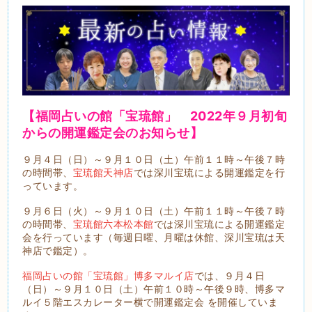
【福岡占いの館「宝琉館」 2022年
９月初旬
から
の開運鑑定会のお知らせ】
９月４日（日）～９月１０日（土）午前１１時～午後７時
の時間帯、
宝琉館天神店
では深川宝琉による開運鑑定を行
っています。
９月６日（火）～９月１０日（土）午前１１時～午後７時
の時間帯、
宝琉館六本松本館
では深川宝琉による開運鑑定
会を行っています（毎週日曜、月曜は休館、深川宝琉は天
神店で鑑定）。
福岡占いの館「宝琉館」博多マルイ店
では、９月４日
（日）～９月１０日（土）午前１０時～午後９時、博多マ
ルイ５階エスカレーター横で開運鑑定会 を開催していま