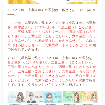
２０２２年（令和４年）の運勢は一体どうなっているのか
――。
ここでは、九星気学で見る２０２２年（令和４年）の運勢
を
一白水星(いっぱくすいせい)
、
二黒土星（じこくどせ
い）
、
三碧木星（さんぺきもくせい）
、
四緑木星（しろく
もくせい）
、
五黄土星（ごおうどせい）
、
六白金星（ろっ
ぱくきんせい）
、
七赤金星（しちせききんせい）
、
八白土
星（はっぱくどせい）
、
九紫火星（きゅうしかせい）
の順
で紹介していきます。
すでに九星気学で見る２０２１年（令和３年）の運勢を
一
白水星(いっぱくすいせい)
、
二黒土星（じこくどせい）
、
三碧木星（さんぺきもくせい）
、
四緑木星（しろくもくせ
い）
、
五黄土星（ごおうどせい）
、
六白金星（ろっぱくき
んせい）
、
七赤金星（しちせききんせい）
、
八白土星（は
っぱくどせい）
、
九紫火星（きゅうしかせい）
の順で紹介
しています（クリックしたらリンク先に飛びます）。