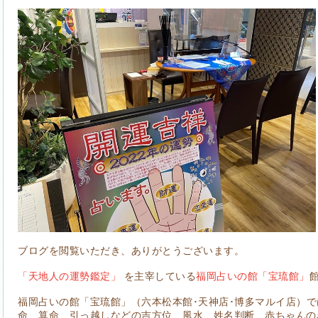
ブログを閲覧いただき、ありがとうございます。
「天地人の運勢鑑定」
を主宰している
福岡占いの館「宝琉館」
福岡占いの館「宝琉館」（六本松本館･天神店･博多マルイ店）
命、算命、引っ越しなどの吉方位、風水、姓名判断、赤ちゃんの