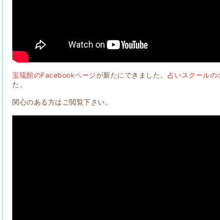
宝琉館のFacebookページ
が新たにできました。
占いスクールの
た。
関心のある方はご閲覧下さい。