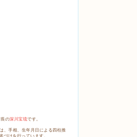
館長の
深川宝琉
です。
では、手相、生年月日による四柱推
名づけを行っています。