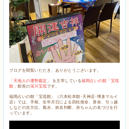
ブログを閲覧いただき、ありがとうございます。
「天地人の運勢鑑定」
を主宰している
福岡占いの館「宝琉
館」
館長の
深川宝琉
です。
福岡占いの館「宝琉館」（六本松本館･天神店･博多マルイ
店）では、手相、生年月日による四柱推命、算命、引っ越
しなどの吉方位、風水、姓名判断、赤ちゃんの名づけを行
っています。