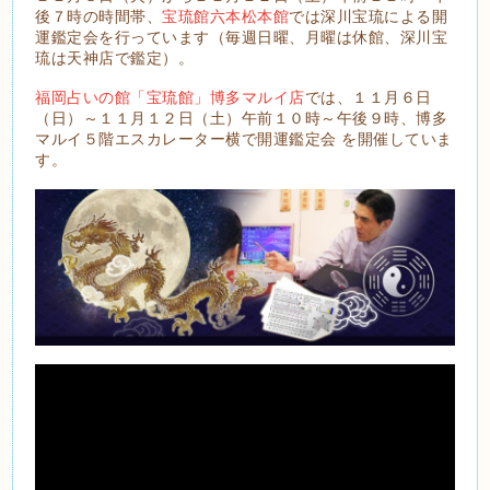
後７時の時間帯、
宝琉館六本松本館
では深川宝琉による開
運鑑定会を行っています（毎週日曜、月曜は休館、深川宝
琉は天神店で鑑定）。
福岡占いの館「宝琉館」博多マルイ店
では、１１月６日
（日）～１１月１２日（土）午前１０時～午後９時、博多
マルイ５階エスカレーター横で開運鑑定会 を開催していま
す。