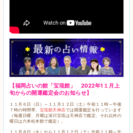
【福岡占いの館「宝琉館」 2022年1１
月上
旬から
の開運鑑定会のお知らせ】
１１月６日（日）～１１月１２日（土）午前１１時～午後
７時の時間帯、
宝琉館天神店
では開運鑑定を行っています
（毎週日曜、月曜は深川宝琉は天神店で鑑定、それ以外の
曜日は六本松本館で鑑定）。
１１月８日（火）から１１月１２日（土）午前１１時～午