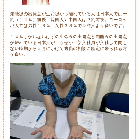
知能線の出発点が生命線から離れている人は日本人では一
割（１４％）前後、韓国人や中国人は２割前後。ヨーロッ
パ人では男性１８％、女性３８％で東洋人より多いです。
１４％しかいないはずの生命線の出発点と知能線の出発点
が離れている日本人が、なぜか、新入社員が入社して間も
ない時期から５月にかけて適職の相談に鑑定に来られる方
が多い。