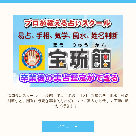
福岡占いスクール「宝琉館」では、易占、手相、九星気学、風水、姓名
判断など、開運に必要な基本的な占術について素人から優しく丁寧に教
えて行きます。
メニュー