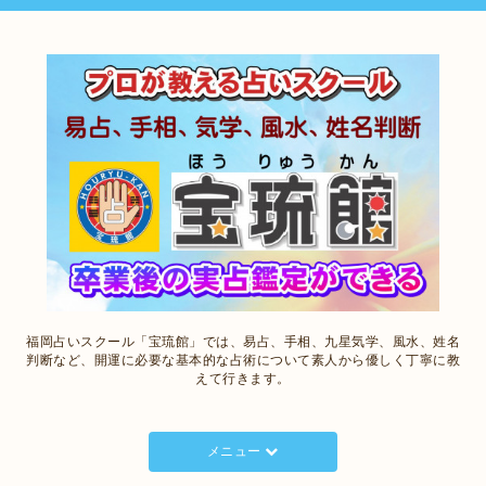
福岡占いスクール「宝琉館」では、易占、手相、九星気学、風水、姓名
判断など、開運に必要な基本的な占術について素人から優しく丁寧に教
えて行きます。
メニュー