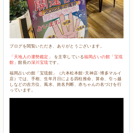
ブログを閲覧いただき、ありがとうございます。
「天地人の運勢鑑定」
を主宰している
福岡占いの館「宝琉
館」
館長の
深川宝琉
です。
福岡占いの館「宝琉館」（六本松本館･天神店･博多マルイ
店）では、手相、生年月日による四柱推命、算命、引っ越
しなどの吉方位、風水、姓名判断、赤ちゃんの名づけを行
っています。