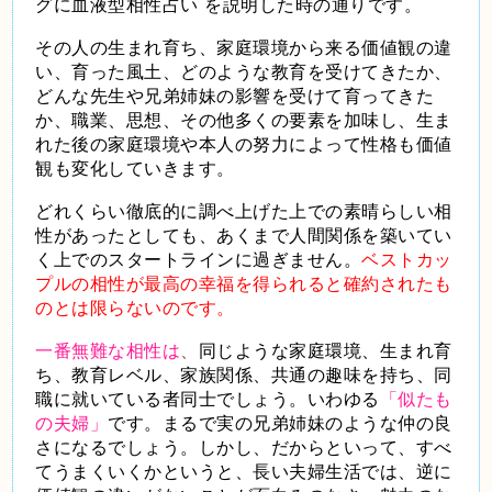
グに
血液型相性占い
を説明した時の通りです。
その人の生まれ育ち、家庭環境から来る価値観の違
い、育った風土、どのような教育を受けてきたか、
どんな先生や兄弟姉妹の影響を受けて育ってきた
か、職業、思想、その他多くの要素を加味し、生ま
れた後の家庭環境や本人の努力によって性格も価値
観も変化していきます。
どれくらい徹底的に調べ上げた上での素晴らしい相
性があったとしても、あくまで人間関係を築いてい
く上でのスタートラインに過ぎません。
ベストカッ
プルの相性が最高の幸福を得られると確約されたも
のとは限らないのです。
一番無難な相性は
、
同じような家庭環境、生まれ育
ち、教育レベル、家族関係、共通の趣味を持ち、同
職に就いている者同士でしょう。いわゆる
「似たも
の夫婦」
です。まるで実の兄弟姉妹のような仲の良
さになるでしょう。しかし、だからといって、すべ
てうまくいくかというと、長い夫婦生活では、逆に