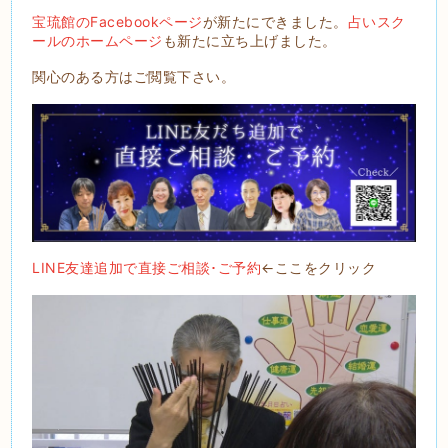
宝琉館のFacebookページ
が新たにできました。
占いスク
ールのホームページ
も新たに立ち上げました。
関心のある方はご閲覧下さい。
LINE友達追加で直接ご相談･ご予約
←ここをクリック