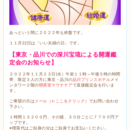
あっという間に２０２２年も終盤です。
１１月22日は「いい夫婦の日」です。
【東京・品川での深川宝琉による開運鑑
定会のお知らせ】
２０２２年１１月２３日(水）午前１１時～午後５時の時間
帯、限定３人の方に東京・品川の
品川プリンスホテル
メイ
ンタワー２階の
喫茶室マウナケア
で直接鑑定会を行いま
す。
ご希望の方は
メール（←ここをクリック）
でお問い合わせ
下さい。
１時間１３２００円、その後、３０分ごとに７７００円ア
ップです。
※喫茶代はご自身の分はご自身でお支払いください。