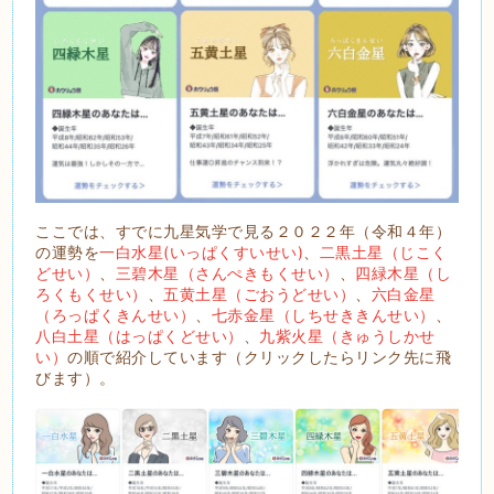
ここでは、すでに九星気学で見る２０２２年（令和４年）
の運勢を
一白水星(いっぱくすいせい)
、
二黒土星（じこく
どせい）
、
三碧木星（さんぺきもくせい）
、
四緑木星（し
ろくもくせい）
、
五黄土星（ごおうどせい）
、
六白金星
（ろっぱくきんせい）
、
七赤金星（しちせききんせい）
、
八白土星（はっぱくどせい）
、
九紫火星（きゅうしかせ
い）
の順で紹介しています（クリックしたらリンク先に飛
びます）。