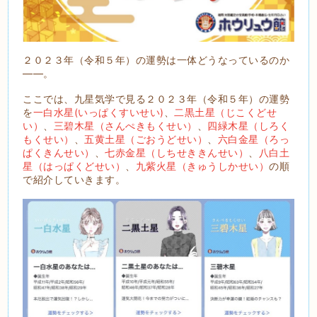
２０２３年（令和５年）の運勢は一体どうなっているのか
――。
ここでは、九星気学で見る２０２３年（令和５年）の運勢
を
一白水星(いっぱくすいせい)
、
二黒土星（じこくどせ
い）
、
三碧木星（さんぺきもくせい）
、
四緑木星（しろく
もくせい）
、
五黄土星（ごおうどせい）
、
六白金星（ろっ
ぱくきんせい）
、
七赤金星（しちせききんせい）
、
八白土
星（はっぱくどせい）
、
九紫火星（きゅうしかせい）
の順
で紹介していきます。