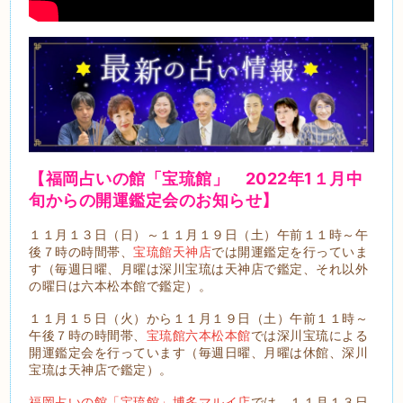
【福岡占いの館「宝琉館」 2022年1１
月中
旬から
の開運鑑定会のお知らせ】
１１月１３日（日）～１１月１９日（土）午前１１時～午
後７時の時間帯、
宝琉館天神店
では開運鑑定を行っていま
す（毎週日曜、月曜は深川宝琉は天神店で鑑定、それ以外
の曜日は六本松本館で鑑定）。
１１月１５日（火）から１１月１９日（土）午前１１時～
午後７時の時間帯、
宝琉館六本松本館
では深川宝琉による
開運鑑定会を行っています（毎週日曜、月曜は休館、深川
宝琉は天神店で鑑定）。
福岡占いの館「宝琉館」博多マルイ店
では、１１月１３日