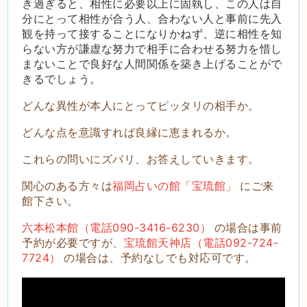
き過ぎると、相性に必要以上に固執し、この人は自
分にとって相性が合う人、合わない人と事前に先入
観を持って接することになりかねず、逆に相性を知
らない方が謙虚な努力で相手に合わせる努力を惜し
まないことで良好な人間関係を築き上げることがで
きるでしょう。
どんな異性が本人にとってピッタリの相手か。
どんな点を意識すれば良縁に恵まれるか。
これらの問いにズバリ、お答えしていきます。
関心のある方々は
福岡占いの館「宝琉館」
にご来
館下さい。
六本松本館（電話090-3416-6230）
の場合は事前
予約が必要ですが、
宝琉館天神店（電話092-724-
7724）
の場合は、予約なしでも対応可です。