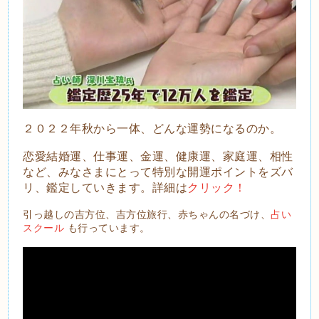
２０２２年秋から一体、どんな運勢になるのか。
恋愛結婚運、仕事運、金運、健康運、家庭運、相性
など、みなさまにとって特別な開運ポイントをズバ
リ、鑑定していきます。詳細は
クリック！
引っ越しの吉方位、吉方位旅行、赤ちゃんの名づけ、
占い
スクール
も行っています。