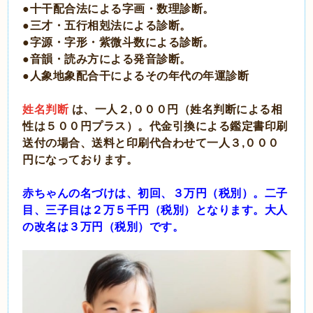
●十干配合法による字画・数理診断。
●三才・五行相剋法による診断。
●字源・字形・紫微斗数による診断。
●音韻・読み方による発音診断。
●人象地象配合干によるその年代の年運診断
姓名判断
は、一人２,０００円（姓名判断による相
性は５００円プラス）。代金引換による鑑定書印刷
送付の場合、送料と印刷代合わせて一人３,０００
円になっております。
赤ちゃんの名づけは、初回、３万円（税別）。二子
目、三子目は２万５千円（税別）となります。大人
の
改名は３万円（税別）です。