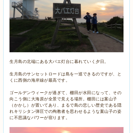
生月島の北端にある大バエ灯台に暮れていく夕日。
生月島のサンセットロードは島を一巡できるのですが、と
くに西側の海岸線が最高です。
ゴールデンウィークが過ぎて、棚田が水田になって、その
向こう側に大海原が全景で見える場所。棚田には案山子
（かかし）が置いてあり、まるで島の悲しい歴史である隠
れキリシタン弾圧での殉教者を思わせるような案山子の姿
に不思議なパワーが宿ります。