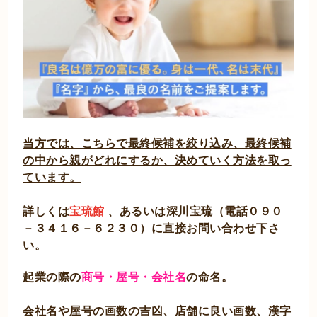
当方では、こちらで最終候補を絞り込み、最終候補
の中から親がどれにするか、決めていく方法を取っ
ています。
詳しくは
宝琉館
、あるいは深川宝琉（電話０９０
－３４１６－６２３０）に直接お問い合わせ下さ
い。
起業の際の
商号・屋号・会社名
の命名。
会社名や屋号の画数の吉凶、店舗に良い画数、漢字