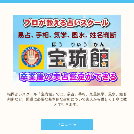
福岡占いスクール「宝琉館」では、易占、手相、九星気学、風水、姓名
判断など、開運に必要な基本的な占術について素人から優しく丁寧に教
えて行きます。
メニュー