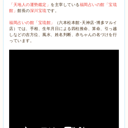
「天地人の運勢鑑定」
を主宰している
福岡占いの館「宝琉
館」
館長の
深川宝琉
です。
福岡占いの館「宝琉館」
（六本松本館･天神店･博多マルイ
店）では、手相、生年月日による四柱推命、算命、引っ越
しなどの吉方位、風水、姓名判断、赤ちゃんの名づけを行
っています。