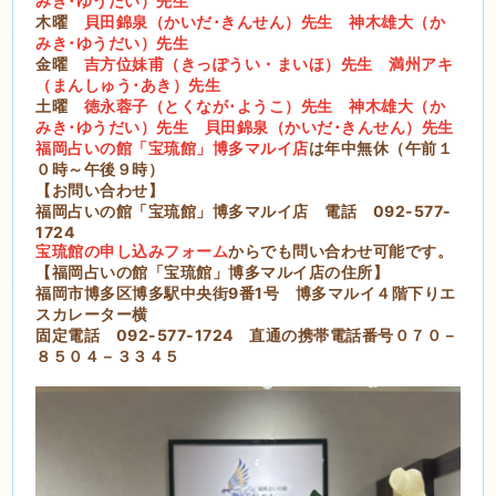
みき･ゆうだい）先生
木曜
貝田錦泉（かいだ･きんせん）先生
神木雄大（か
みき･ゆうだい）先生
金曜
吉方位妹甫（きっぽうい・まいほ）先生
満州アキ
（まんしゅう･あき）先生
土曜
徳永蓉子（とくなが･ようこ）先生
神木雄大（か
みき･ゆうだい）先生
貝田錦泉（かいだ･きんせん）先生
福岡占いの館「宝琉館」博多マルイ店
は年中無休（午前１
０時～午後９時）
【お問い合わせ】
福岡占いの館「宝琉館」博多マルイ店 電話 092-577-
1724
宝琉館の申し込みフォーム
からでも問い合わせ可能です。
【福岡占いの館「宝琉館」博多マルイ店の住所】
福岡市博多区博多駅中央街9番1号 博多マルイ４階下りエ
スカレーター横
固定電話 092-577-1724 直通の携帯電話番号０７０－
８５０４－３３４５