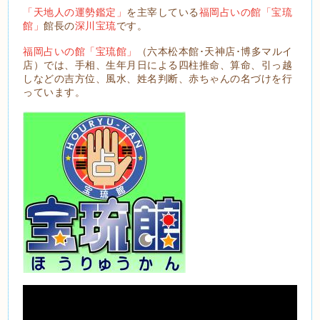
「天地人の運勢鑑定」
を主宰している
福岡占いの館「宝琉
館」
館長の
深川宝琉
です。
福岡占いの館「宝琉館」
（六本松本館･天神店･博多マルイ
店）では、手相、生年月日による四柱推命、算命、引っ越
しなどの吉方位、風水、姓名判断、赤ちゃんの名づけを行
っています。