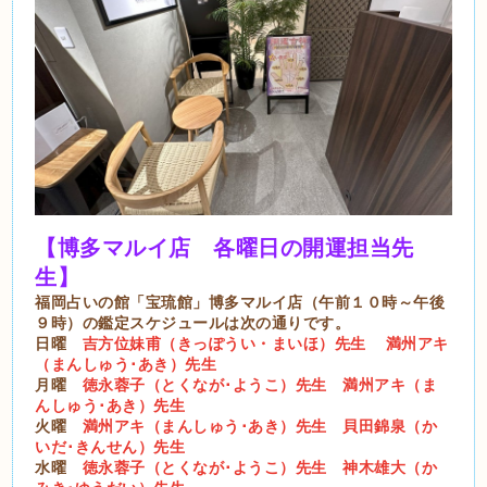
【博多マルイ店 各曜日の開運担当先
生】
福岡占いの館「宝琉館」博多マルイ店（午前１０時～午後
９時）の鑑定スケジュールは次の通りです。
日曜
吉方位妹甫（きっぽうい・まいほ）先生
満州アキ
（まんしゅう･あき）先生
月曜
徳永蓉子（とくなが･ようこ）先生
満州アキ（ま
んしゅう･あき）先生
火曜
満州アキ（まんしゅう･あき）先生
貝田錦泉（か
いだ･きんせん）先生
水曜
徳永蓉子（とくなが･ようこ）先生
神木雄大（か