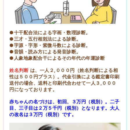
●十干配合法による字画・数理診断。
●三才・五行相剋法による診断。
●字源・字形・紫微斗数による診断。
●音韻・読み方による発音診断。
●人象地象配合干によるその年代の年運診断
姓名判断
は、一人２,０００円（姓名判断による相
性は５００円プラス）。代金引換による鑑定書印刷
送付の場合、送料と印刷代合わせて一人３,０００
円になっております。
赤ちゃんの名づけは、初回、３万円（税別）。二子
目、三子目は２万５千円（税別）となります。大人
の
改名は３万円（税別）です。