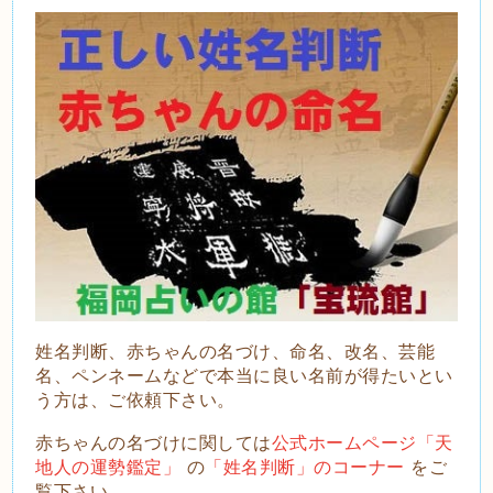
姓名判断、赤ちゃんの名づけ、命名、改名、芸能
名、ペンネームなどで本当に良い名前が得たいとい
う方は、ご依頼下さい。
赤ちゃんの名づけに関しては
公式ホームページ「天
地人の運勢鑑定」
の
「姓名判断」のコーナー
をご
覧下さい。