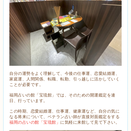
自分の運勢をよく理解して、今後の仕事運、恋愛結婚運、
家庭運、人間関係、転職、転勤、引っ越しに活かしていく
ことが必要です。
福岡占いの館「宝琉館」では、そのための開運鑑定を連
日、行っています。
この時期、恋愛結婚運、仕事運、健康運など、自分の気に
なる将来について、ベテラン占い師が直接対面鑑定をする
福岡の占いの館「宝琉館」
に気軽に来館して見て下さい。