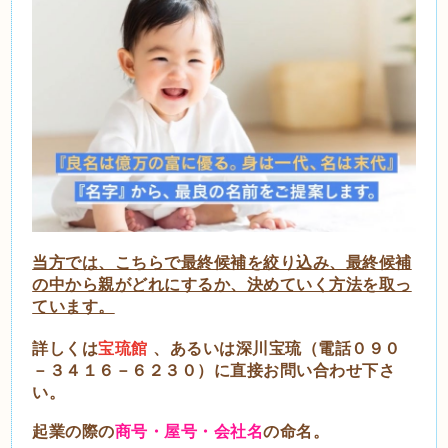
当方では、こちらで最終候補を絞り込み、最終候補
の中から親がどれにするか、決めていく方法を取っ
ています。
詳しくは
宝琉館
、あるいは深川宝琉（電話０９０
－３４１６－６２３０）に直接お問い合わせ下さ
い。
起業の際の
商号・屋号・会社名
の命名。