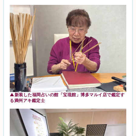
▲新装した福岡占いの館「宝琉館」博多マルイ店で鑑定す
る満州アキ鑑定士