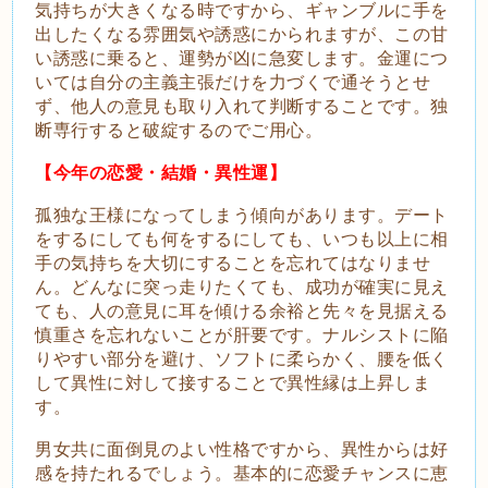
気持ちが大きくなる時ですから、ギャンブルに手を
出したくなる雰囲気や誘惑にかられますが、この甘
い誘惑に乗ると、運勢が凶に急変します。金運につ
いては自分の主義主張だけを力づくで通そうとせ
ず、他人の意見も取り入れて判断することです。独
断専行すると破綻するのでご用心。
【今年の恋愛・結婚・異性運】
孤独な王様になってしまう傾向があります。デート
をするにしても何をするにしても、いつも以上に相
手の気持ちを大切にすることを忘れてはなりませ
ん。どんなに突っ走りたくても、成功が確実に見え
ても、人の意見に耳を傾ける余裕と先々を見据える
慎重さを忘れないことが肝要です。ナルシストに陥
りやすい部分を避け、ソフトに柔らかく、腰を低く
して異性に対して接することで異性縁は上昇しま
す。
男女共に面倒見のよい性格ですから、異性からは好
感を持たれるでしょう。基本的に恋愛チャンスに恵