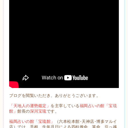
ブログを閲覧いただき、ありがとうございます。
「天地人の運勢鑑定」
を主宰している
福岡占いの館「宝琉
館」
館長の
深川宝琉
です。
福岡占いの館「宝琉館」
（六本松本館･天神店･博多マルイ
店）では、手相、生年月日による四柱推命、算命、引っ越