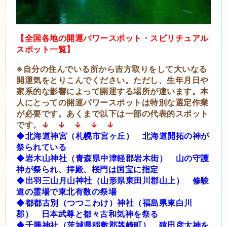
【全国各地の開運パワースポット・スピリチュアル
スポット一覧】
※自分の住んでいる所から吉方取りをして大いなる
開運気をとりこんでください。ただし、生年月日や
家系的な影響によって開運する場所が違います。本
人にとっての開運パワースポットは特別な選定作業
が必要です。あくまで以下は一部の代表的スポット
です。
↓ ↓ ↓ ↓ ↓
◆北海道神宮（札幌市宮ヶ丘） 北海道開拓の神が
祭られている
◆岩木山神社（青森県中津軽郡岩木街） 山の守護
神が祭られ、拝殿、桜門は国宝に指定
◆出羽三山月山神社（山形県東田川郡山上） 修験
道の霊場で東北有数の祭場
◆都都古別（つつこわけ）神社（福島県東白川
郡） 日本武尊と都々古和気神を祭る
◆千勝神社（茨城県稲敷郡茎崎町） 猿田彦大神を