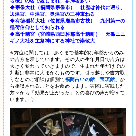
ら様」の名で親しまれ、参拝者多い
◆宗像大社（福岡県宗像市） 社歴は神代に遡り、
辺津宮、中津宮、奥津宮の三神束ねる
◆有徳稲荷大社（佐賀県鹿島市古枝） 九州第一の
稲荷信仰として知られる
◆高千穂宮（宮崎県西臼杵郡高千穂町） 天孫ニニ
ギノ大社を主祭神にする神社で崇敬大
※
方位に関しては、あくまで基本的な年盤からのみ
の吉方を示しています。その人の生年月日で吉方は
大きく変わっていきますので、生まれた年だけでの
判断は非常に大まかなものです。引っ越しや吉方取
りなどのご相談は個別で
福岡占いの館「宝琉館」
か
ら相談されることをお薦めします。実際に実践した
方々から「効果が上がった」との喜びの声が増えて
います。