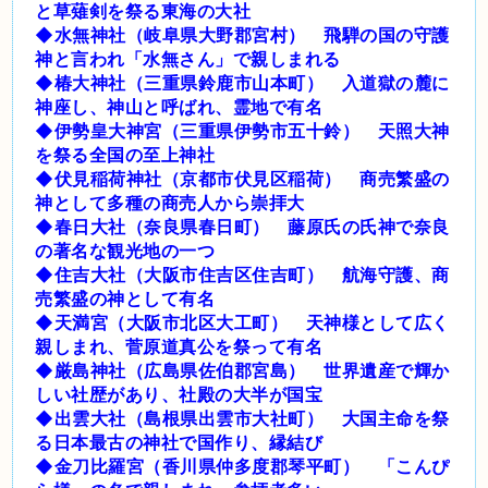
と草薙剣を祭る東海の大社
◆水無神社（岐阜県大野郡宮村） 飛騨の国の守護
神と言われ「水無さん」で親しまれる
◆椿大神社（三重県鈴鹿市山本町） 入道獄の麓に
神座し、神山と呼ばれ、霊地で有名
◆伊勢皇大神宮（三重県伊勢市五十鈴） 天照大神
を祭る全国の至上神社
◆伏見稲荷神社（京都市伏見区稲荷） 商売繁盛の
神として多種の商売人から崇拝大
◆春日大社（奈良県春日町） 藤原氏の氏神で奈良
の著名な観光地の一つ
◆住吉大社（大阪市住吉区住吉町） 航海守護、商
売繁盛の神として有名
◆天満宮（大阪市北区大工町） 天神様として広く
親しまれ、菅原道真公を祭って有名
◆厳島神社（広島県佐伯郡宮島） 世界遺産で輝か
しい社歴があり、社殿の大半が国宝
◆出雲大社（島根県出雲市大社町） 大国主命を祭
る日本最古の神社で国作り、縁結び
◆金刀比羅宮（香川県仲多度郡琴平町） 「こんぴ