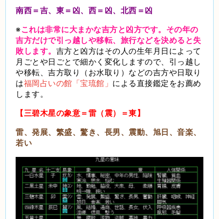
南西＝吉、東＝凶、西＝凶、北西＝凶
※
これは非常に大まかな吉方と凶方です。その年の
吉方だけで引っ越しや移転、旅行などを決めると失
敗します。
吉方と凶方はその人の生年月日によって
月ごとや日ごとで細かく変化しますので、引っ越し
や移転、吉方取り（お水取り）などの吉方や日取り
は
福岡占いの館「宝琉館」
による直接鑑定をお薦め
します。
【三碧木星の象意＝雷（震）＝東】
雷、発展、繁盛、驚き、長男、震動、旭日、音楽、
若い