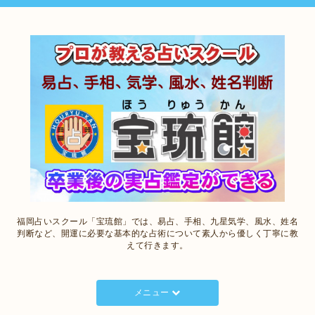
福岡占いスクール「宝琉館」では、易占、手相、九星気学、風水、姓名
判断など、開運に必要な基本的な占術について素人から優しく丁寧に教
えて行きます。
メニュー