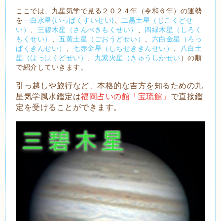
ここでは、九星気学で見る２０２４年（令和６年）の運勢
を
一白水星(いっぱくすいせい)
、
二黒土星（じこくどせ
い）
、
三碧木星（さんぺきもくせい）
、
四緑木星（しろく
もくせい）
、
五黄土星（ごおうどせい）
、
六白金星（ろっ
ぱくきんせい）
、
七赤金星（しちせききんせい）
、
八白土
星（はっぱくどせい）
、
九紫火星（きゅうしかせい
）の順
で紹介していきます。
引っ越しや旅行など、本格的な吉方を知るための九
星気学風水鑑定は
福岡占いの館「宝琉館」
で直接鑑
定を受けることができます。