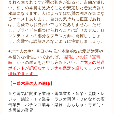
まれる生まれですが我の強さが出ると、吉凶が激し
い。相手の本質を見抜くことが安定した恋愛成就の
秘訣になります。人によっては気質の強さが気にな
るケースもあります。自分の気持ちに正直であれ
は、恋愛でもお見合いでも問題ありません。ただ
し、プライドを傷つけられることは許せません。ロ
マンティストの部分をプラス方向に発揮しましょ
う。恋愛では誤解されないように注意しましょう。
※ご本人の生年月日から見た本格的な恋愛結婚運や
本格的な相性占いであれば、
福岡占いの館「宝琉
館」
からの鑑定をお申し込み下さい。
ご本人の開運
ポイントが詳細なオリジナル鑑定を通してしっかり
理解できます。
【三碧木星の人の適職】
音や電気に関する業種・電気業界・音楽・芸能・レ
ジャー施設・ＴＶ業界・ラジオ関係・ＣＭなどの広
告業界・パチンコ業界・楽器・おもちゃ・青果商・
造園業の業界