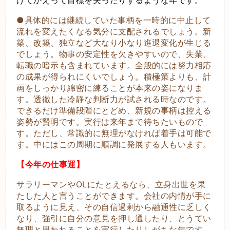
●具体的には継続していた事柄を一時的に中止して
流れを変えたくなる気分に支配されるでしょう。新
築、改築、独立など大なり小なり進退変化が生じる
でしょう。物事の安定性を欠きやすいので、失業、
転職の暗示も含まれています。全般的には努力相応
の成果が得られにくいでしょう。積極策よりも、計
画をしっかり綿密に練ることが本来の姿になりま
す。透徹した冷静な判断力が試される時なのです。
できるだけ準備段階にとどめ、新規の事柄は控える
姿勢が賢明です。実行は来年まで待ちたいもので
す。ただし、常識的に無理がなければ着手は可能で
す。中にはこの周期に順調に発展する人もいます。
【今年の仕事運】
サラリーマンやOLにたとえるなら、立身出世を果
たした人と言うことができます。会社の内情が手に
取るように見え、その自信過剰から融通性に乏しく
なり、強引に自分の意見を押し通したり、とうてい
無理と思われることを実行したりしがちな年です。