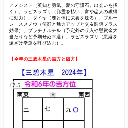
アメジスト（英知と勇気、愛の守護石。出会いを招
く）、ラピスラズリ（邪霊を払い、富や恋人の獲得
に効力）、ダイヤ（魂と体に栄養を送る）、ブルー
レースメノウ（笑顔と魅力アップと交友関係プラス
効果）、プラチナルチル（予定外の収入や懸賞金大
当たりなど予期せぬ幸運）、ラピスラズリ（悪縁を
遠ざけ幸運を呼び込む）。
【今年の三碧木星の吉方と凶方】