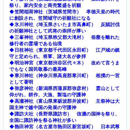
祭り、家内安全と商売繁盛を祈願
◆笠間稲荷神社（茨城県笠間市） 孝徳天皇の時代
に創設され、笠間城守の祈願社になる
◆氷川神社（埼玉県さいたま市高鼻町） 反賊討伐
の祈願神社として武将の崇拝が厚い
◆三峯神社（埼玉県秩父郡大滝村） 俗塵を離れた
修行者の霊場である仙境
◆日枝神社（東京都千代田区永田町） 江戸城の鎮
守と定められ、将軍、諸大名が参拝
◆明治神宮（東京都渋谷区代々木） 改めて言うま
でもなく国民敬慕の最高峰
◆寒川神社（神奈川県高座郡寒川町） 相撲の一宮
として著明
◆弥彦神社（新潟県西蒲原郡弥彦村） 霊山として
仰がれ、耕作、大漁、製塩の守護神
◆高瀬神社（富山県東砺波郡井波町） 主祭神は大
国主神で越中国の発展の守護神
◆諏訪大社（長野県諏訪市） 信濃の国神を祭り、
全国に諏訪神を祭る神社が多い
◆熱田神宮（名古屋市熱田区新宮坂町） 日本武尊