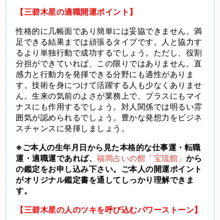
【三碧木星の適職開運ポイント】
性格的に几帳面であり簡単には妥協できません。満
足できる結果までは頑張るタイプです。人と協力す
るより単独行動で成功するでしょう。ただし、役割
分担ができていれば、この限りではありません。直
感力と行動力を発揮できる分野にも適性がありま
す。技術を身につけて活躍する人も少なくありませ
ん。生来の気前のよさが業務上で、プラスにもマイ
ナスにも作用するでしょう。対人関係では明るい雰
囲気が認められるでしょう。豊かな発想力をビジネ
スチャンスに発揮しましょう。
※ご本人の生年月日から見た本格的な仕事運・転職
運・適職運であれば、
福岡占いの館「宝琉館」
から
の鑑定をお申し込み下さい。ご本人の開運ポイント
がオリジナル鑑定書を通してしっかり理解できま
す。
【三碧木星の人のツキを呼び込むパワーストーン】