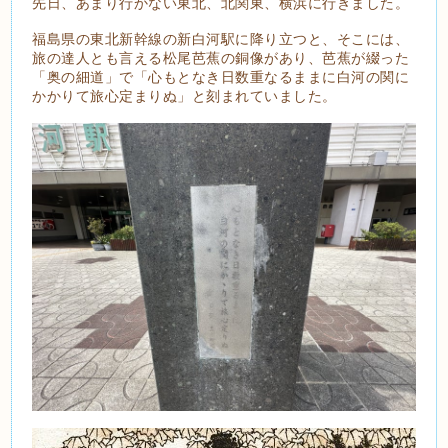
先日、あまり行かない東北、北関東、横浜に行きました。
福島県の東北新幹線の新白河駅に降り立つと、そこには、
旅の達人とも言える松尾芭蕉の銅像があり、芭蕉が綴った
「奥の細道」で「心もとなき日数重なるままに白河の関に
かかりて旅心定まりぬ」と刻まれていました。