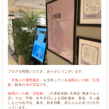
ブログを閲覧いただき、ありがとうございます。
「天地人の運勢鑑定」
を主宰している
福岡占いの館「宝琉
館」
館長の
深川宝琉
です。
福岡占いの館「宝琉館」
（六本松本館･天神店･博多マルイ
店）では、手相、生年月日による四柱推命、算命、引っ越
しなどの吉方位、風水、姓名判断、赤ちゃんの名づけを行
っています。