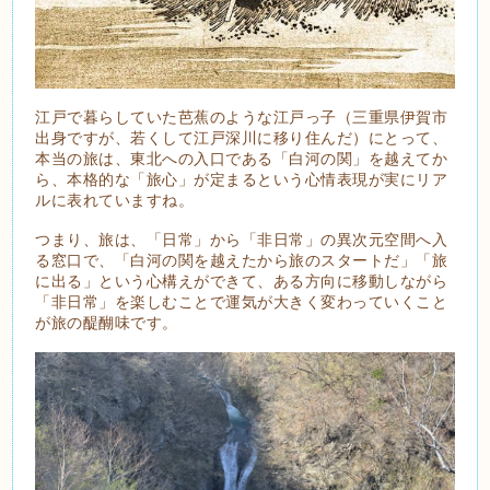
江戸で暮らしていた芭蕉のような江戸っ子（三重県伊賀市
出身ですが、若くして江戸深川に移り住んだ）にとって、
本当の旅は、東北への入口である「白河の関」を越えてか
ら、本格的な「旅心」が定まるという心情表現が実にリア
ルに表れていますね。
つまり、旅は、「日常」から「非日常」の異次元空間へ入
る窓口で、「白河の関を越えたから旅のスタートだ」「旅
に出る」という心構えができて、ある方向に移動しながら
「非日常」を楽しむことで運気が大きく変わっていくこと
が旅の醍醐味です。