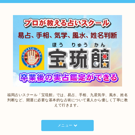
福岡占いスクール「宝琉館」では、易占、手相、九星気学、風水、姓名
判断など、開運に必要な基本的な占術について素人から優しく丁寧に教
えて行きます。
メニュー