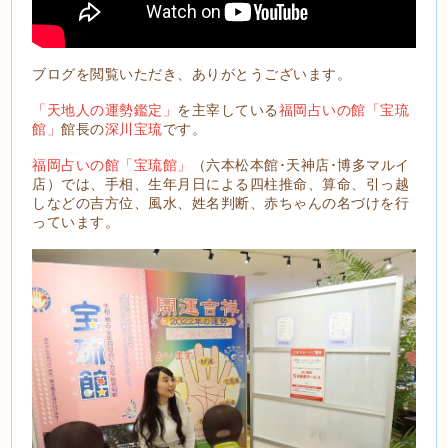
ブログを閲覧いただき、ありがとうございます。
「天地人の運勢鑑定」
を主宰している
福岡占いの館「宝琉
館」
館長の
深川宝琉
です。
福岡占いの館「宝琉館」
（六本松本館･天神店･博多マルイ
店）では、手相、生年月日による四柱推命、算命、引っ越
しなどの吉方位、風水、姓名判断、赤ちゃんの名づけを行
っています。