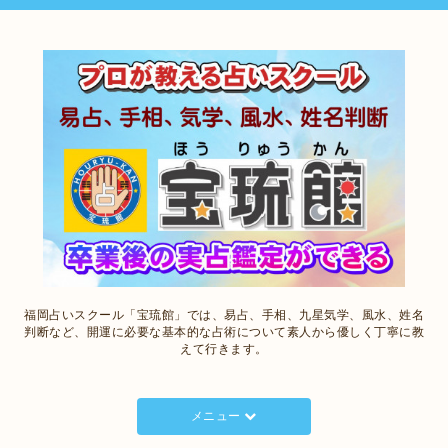
福岡占いスクール「宝琉館」では、易占、手相、九星気学、風水、姓名
判断など、開運に必要な基本的な占術について素人から優しく丁寧に教
えて行きます。
メニュー