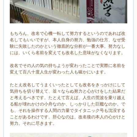
もちろん、改名で心機一転して努力するというのであれば改
名してもいいですが、本人自身の努力、勉強の仕方、なぜ受
験に失敗したのかという徹底的な分析が一番大事。努力なし
には、いくら名前を変えても改名した意味がなくなります。
改名でその人の気の持ちようが変わったことで実際に名前を
変えて百八十度人生が変わった人も確かにいます。
たとえ改名してうまくいったとしても改名をきっかけにして
気持ちを切り替えて、並々ならぬ努力と心がけをした結果だ
と考えるべきです。たとえて言えば、人生の荒波を乗り越え
る船が壊れかけの小舟なのか、しっかりした巨艦なのか。で
も、それを操作する人間の力量でタイタニック号も沈没する
ことがあるわけです。肝心なのは、改名後の本人の心がけと
努力。それに尽きます。