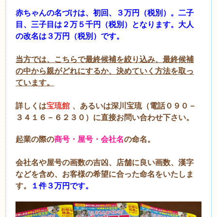
赤ちゃんの名づけは、初回、３万円（税別）。二子
目、三子目は２万５千円（税別）となります。大人
の
改名は３万円（税別）です。
当方では、こちらで最終候補を絞り込み、最終候補
の中から親がどれにするか、決めていく方法を取っ
ています。
詳しくは
宝琉館
、あるいは深川宝琉（電話０９０－
３４１６－６２３０）に直接お問い合わせ下さい。
起業の際の
商号・屋号・会社名
の命名。
会社名や屋号の画数の吉凶、店舗に良い画数、漢字
などを含め、お客様の希望に合った命名をいたしま
す。
１件３万円です。