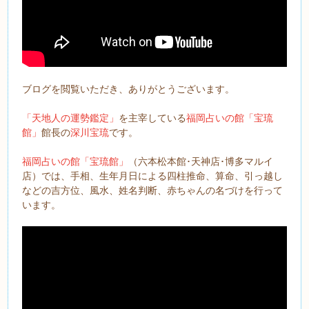
ブログを閲覧いただき、ありがとうございます。
「天地人の運勢鑑定」
を主宰している
福岡占いの館「宝琉
館」
館長の
深川宝琉
です。
福岡占いの館「宝琉館」
（六本松本館･天神店･博多マルイ
店）では、手相、生年月日による四柱推命、算命、引っ越し
などの吉方位、風水、姓名判断、赤ちゃんの名づけを行って
います。