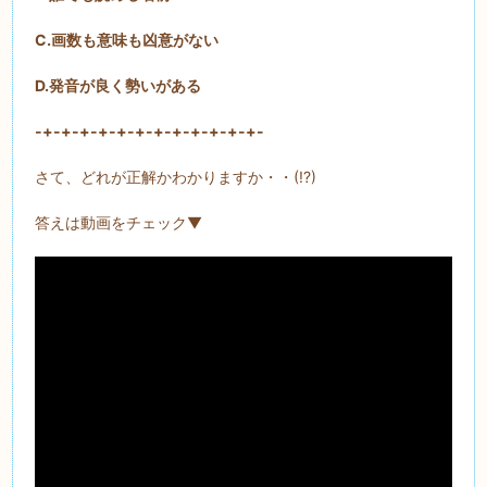
C.画数も意味も凶意がない
D.発音が良く勢いがある
-+-+-+-+-+-+-+-+-+-+-+-+-
さて、どれが正解かわかりますか・・(!?)
答えは動画をチェック▼