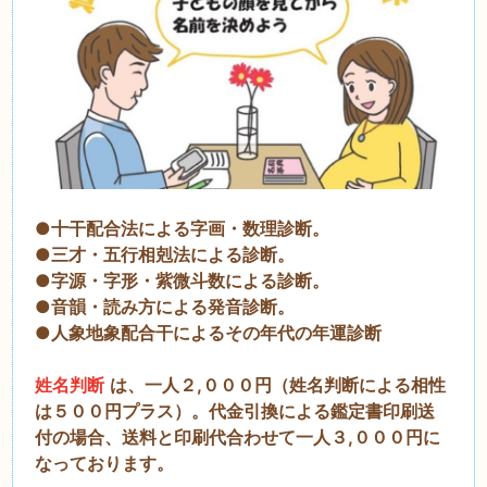
●十干配合法による字画・数理診断。
●三才・五行相剋法による診断。
●字源・字形・紫微斗数による診断。
●音韻・読み方による発音診断。
●人象地象配合干によるその年代の年運診断
姓名判断
は、一人２,０００円（姓名判断による相性
は５００円プラス）。代金引換による鑑定書印刷送
付の場合、送料と印刷代合わせて一人３,０００円に
なっております。