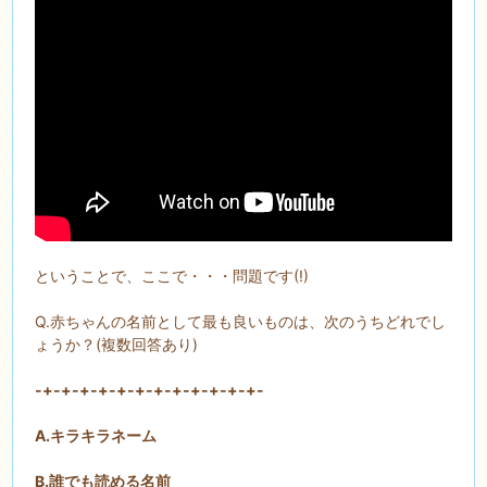
ということで、ここで・・・問題です(!)
Q.赤ちゃんの名前として最も良いものは、次のうちどれでし
ょうか？(複数回答あり)
-+-+-+-+-+-+-+-+-+-+-+-+-
A.キラキラネーム
B.誰でも読める名前