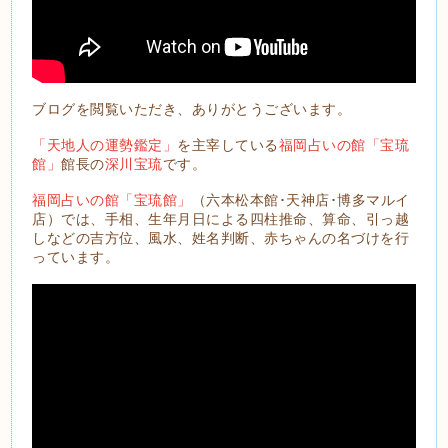
ブログを閲覧いただき、ありがとうございます。
「天地人の運勢鑑定」
を主宰している
福岡占いの館「宝琉
館」
館長の
深川宝琉
です。
福岡占いの館「宝琉館」
（六本松本館･天神店･博多マルイ
店）では、手相、生年月日による四柱推命、算命、引っ越
しなどの吉方位、風水、姓名判断、赤ちゃんの名づけを行
っています。