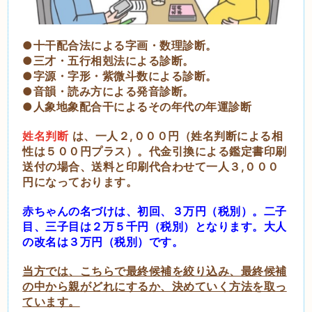
●十干配合法による字画・数理診断。
●三才・五行相剋法による診断。
●字源・字形・紫微斗数による診断。
●音韻・読み方による発音診断。
●人象地象配合干によるその年代の年運診断
姓名判断
は、一人２,０００円（姓名判断による相
性は５００円プラス）。代金引換による鑑定書印刷
送付の場合、送料と印刷代合わせて一人３,０００
円になっております。
赤ちゃんの名づけは、初回、３万円（税別）。二子
目、三子目は２万５千円（税別）となります。大人
の
改名は３万円（税別）です。
当方では、こちらで最終候補を絞り込み、最終候補
の中から親がどれにするか、決めていく方法を取っ
ています。