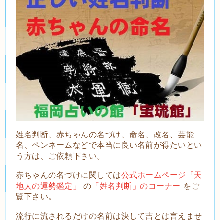
姓名判断、赤ちゃんの名づけ、命名、改名、芸能
名、ペンネームなどで本当に良い名前が得たいとい
う方は、ご依頼下さい。
赤ちゃんの名づけに関しては
公式ホームページ「天
地人の運勢鑑定」
の
「姓名判断」のコーナー
をご
覧下さい。
流
行に流されるだけの名前は決して吉とは言えませ