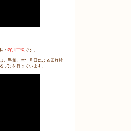
長の
深川宝琉
です。
では、手相、生年月日による四柱推
名づけを行っています。