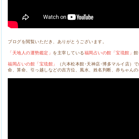
ブログを閲覧いただき、ありがとうございます。
「天地人の運勢鑑定」
を主宰している
福岡占いの館「宝琉館」
館
福岡占いの館「宝琉館」
（六本松本館･天神店･博多マルイ店）
命、算命、引っ越しなどの吉方位、風水、姓名判断、赤ちゃんの