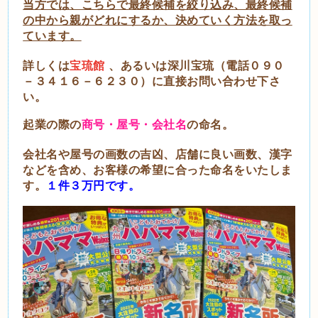
当方では、こちらで最終候補を絞り込み、最終候補
の中から親がどれにするか、決めていく方法を取っ
ています。
詳しくは
宝琉館
、あるいは深川宝琉（電話０９０
－３４１６－６２３０）に直接お問い合わせ下さ
い。
起業の際の
商号・屋号・会社名
の命名。
会社名や屋号の画数の吉凶、店舗に良い画数、漢字
などを含め、お客様の希望に合った命名をいたしま
す。
１件３万円です。