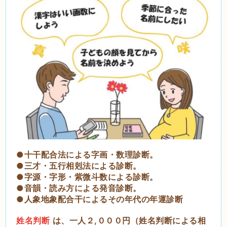
●十干配合法による字画・数理診断。
●三才・五行相剋法による診断。
●字源・字形・紫微斗数による診断。
●音韻・読み方による発音診断。
●人象地象配合干によるその年代の年運診断
姓名判断
は、一人２,０００円（姓名判断による相