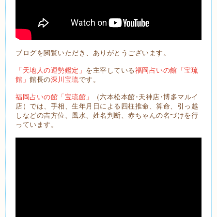
ブログを閲覧いただき、ありがとうございます。
「天地人の運勢鑑定」
を主宰している
福岡占いの館「宝琉
館」
館長の
深川宝琉
です。
福岡占いの館「宝琉館」
（六本松本館･天神店･博多マルイ
店）では、手相、生年月日による四柱推命、算命、引っ越
しなどの吉方位、風水、姓名判断、赤ちゃんの名づけを行
っています。