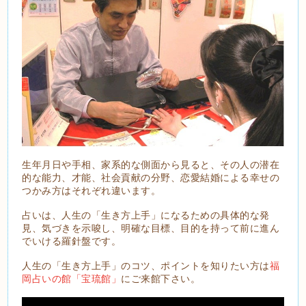
生年月日や手相、家系的な側面から見ると、その人の潜在
的な能力、才能、社会貢献の分野、恋愛結婚による幸せの
つかみ方はそれぞれ違います。
占いは、人生の「生き方上手」になるための具体的な発
見、気づきを示唆し、明確な目標、目的を持って前に進ん
でいける羅針盤です。
人生の「生き方上手」のコツ、ポイントを知りたい方は
福
岡占いの館「宝琉館」
にご来館下さい。