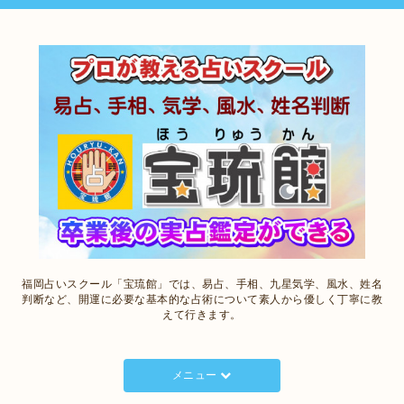
福岡占いスクール「宝琉館」では、易占、手相、九星気学、風水、姓名
判断など、開運に必要な基本的な占術について素人から優しく丁寧に教
えて行きます。
メニュー