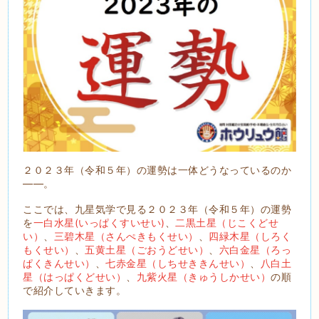
２０２３年（令和５年）の運勢は一体どうなっているのか
――。
ここでは、九星気学で見る２０２３年（令和５年）の運勢
を
一白水星(いっぱくすいせい)
、
二黒土星（じこくどせ
い）
、
三碧木星（さんぺきもくせい）
、
四緑木星（しろく
もくせい）
、
五黄土星（ごおうどせい）
、
六白金星（ろっ
ぱくきんせい）
、
七赤金星（しちせききんせい）
、
八白土
星（はっぱくどせい）
、
九紫火星（きゅうしかせい）
の順
で紹介していきます。