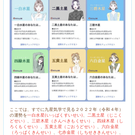
ここでは、すでに九星気学で見る２０２２年（令和４年）
の運勢を
一白水星(いっぱくすいせい)
、
二黒土星（じこく
どせい）
、
三碧木星（さんぺきもくせい）
、
四緑木星（し
ろくもくせい）
、
五黄土星（ごおうどせい）
、
六白金星
（ろっぱくきんせい）
、
七赤金星（しちせききんせい）
、