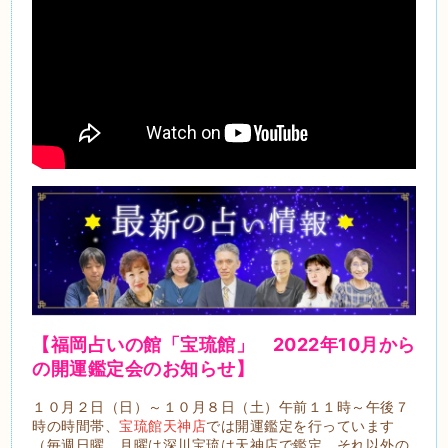
【福岡占いの館「宝琉館」 2022年10
月から
の開運鑑定会のお知らせ】
１０月２日（日）～１０月８日（土）午前１１時～午後７
時の時間帯、
宝琉館天神店
では開運鑑定を行っています
（毎週日曜、月曜は深川宝琉は天神店で鑑定、それ以外の