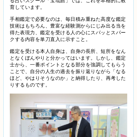
る占いスクール「宝琉館」では、これを本格的に教
育しています。
手相鑑定で必要なのは、毎日積み重ねた高度な鑑定
技術はもちろん、豊富な経験測からにじみ出る当を
得た表現力、鑑定を受ける人の心にスパッとスパー
クする内容を単刀直入に示すこと。
鑑定を受ける本人自身は、自身の長所
、短所をなん
となくぼんやりと分かってはいます。しかし、鑑定
士から、一番ポイントとなる部分を強調してもらう
ことで、自分の人生の過去を振り返りながら「なる
ほど、やはりそうなのか」と納得したり、再考した
りするものです。