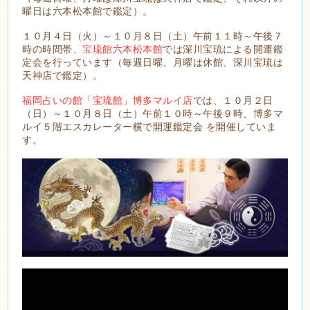
曜日は六本松本館で鑑定）。
１０月４日（火）～１０月８日（土）午前１１時～午後７
時の時間帯、
宝琉館六本松本館
では深川宝琉による開運鑑
定会を行っています（毎週日曜、月曜は休館、深川宝琉は
天神店で鑑定）。
福岡占いの館「宝琉館」博多マルイ店
では、１０月２日
（日）～１０月８日（土）午前１０時～午後９時、博多マ
ルイ５階エスカレーター横で開運鑑定会 を開催していま
す。