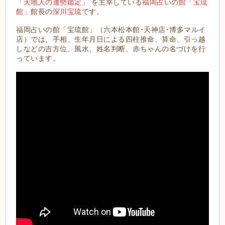
「天地人の運勢鑑定」
を主宰している
福岡占いの館「宝琉
館」
館長の
深川宝琉
です。
福岡占いの館「宝琉館」（六本松本館･天神店･博多マルイ
店）では、手相、生年月日による四柱推命、算命、引っ越
しなどの吉方位、風水、姓名判断、赤ちゃんの名づけを行
っています。