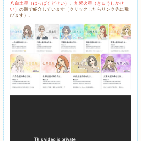
八白土星（はっぱくどせい）
、
九紫火星（きゅうしかせ
い）
の順で紹介しています（クリックしたらリンク先に飛
びます）。