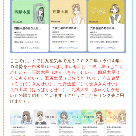
ここでは、すでに九星気学で見る２０２２年（令和４年）
の運勢を
一白水星(いっぱくすいせい)
、
二黒土星（じこく
どせい）
、
三碧木星（さんぺきもくせい）
、
四緑木星（し
ろくもくせい）
、
五黄土星（ごおうどせい）
、
六白金星
（ろっぱくきんせい）
、
七赤金星（しちせききんせい）
、
八白土星（はっぱくどせい）
、
九紫火星（きゅうしかせ
い）
の順で紹介しています（クリックしたらリンク先に飛
びます）。