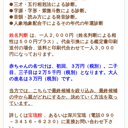
●三才・五行相剋法による診断。
●字源・字形・紫微斗数による診断。
●音韻・読み方による発音診断。
●人象地象配合干によるその年代の年運診断
姓名判断
は、一人２,０００円（姓名判断による相
性は５００円プラス）。代金引換による鑑定書印刷
送付の場合、送料と印刷代合わせて一人３,０００
円になっております。
赤ちゃんの名づけは、初回、３万円（税別）。二子
目、三子目は２万５千円（税別）となります。大人
の
改名は３万円（税別）です。
当方では、こちらで最終候補を絞り込み、最終候補
の中から親がどれにするか、決めていく方法を取っ
ています。
詳しくは
宝琉館
、あるいは深川宝琉（電話０９０
－３４１６－６２３０）に直接お問い合わせ下さ
い。