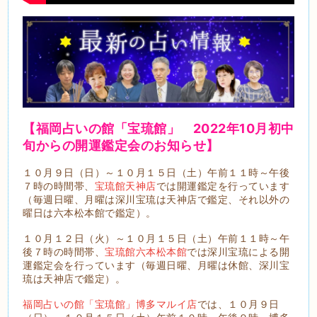
【福岡占いの館「宝琉館」 2022年10
月初中
旬から
の開運鑑定会のお知らせ】
１０月９日（日）～１０月１５日（土）午前１１時～午後
７時の時間帯、
宝琉館天神店
では開運鑑定を行っています
（毎週日曜、月曜は深川宝琉は天神店で鑑定、それ以外の
曜日は六本松本館で鑑定）。
１０月１２日（火）～１０月１５日（土）午前１１時～午
後７時の時間帯、
宝琉館六本松本館
では深川宝琉による開
運鑑定会を行っています（毎週日曜、月曜は休館、深川宝
琉は天神店で鑑定）。
福岡占いの館「宝琉館」博多マルイ店
では、１０月９日