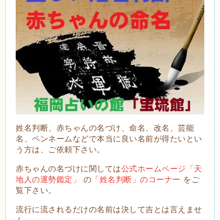
姓名判断、赤ちゃんの名づけ、命名、改名、芸能
名、ペンネームなどで本当に良い名前が得たいとい
う方は、ご依頼下さい。
赤ちゃんの名づけに関しては
公式ホームページ「天
地人の運勢鑑定」
の
「姓名判断」のコーナー
をご
覧下さい。
流
行に流されるだけの名前は決して吉とは言えませ
ん。