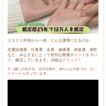
２０２２年秋から一体、どんな運勢になるのか。
恋愛結婚運、仕事運、金運、健康運、家庭運、相性
など、みなさまにとって特別な開運ポイントをズバ
リ、鑑定していきます。詳細は
クリック！
引っ越しの吉方位、吉方位旅行、赤ちゃんの名づけ、
占い
スクール
も行っています。