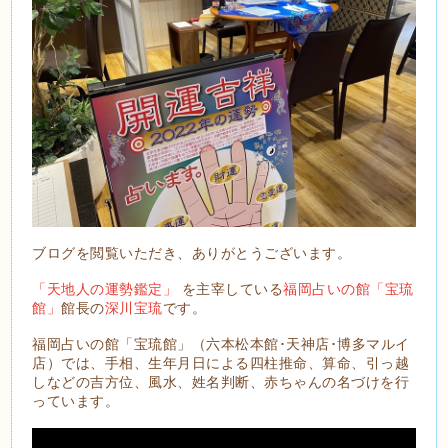
ブログを閲覧いただき、ありがとうございます。
「天地人の運勢鑑定」
を主宰している
福岡占いの館「宝琉
館」
館長の
深川宝琉
です。
福岡占いの館「宝琉館」（六本松本館･天神店･博多マルイ
店）では、手相、生年月日による四柱推命、算命、引っ越
しなどの吉方位、風水、姓名判断、赤ちゃんの名づけを行
っています。