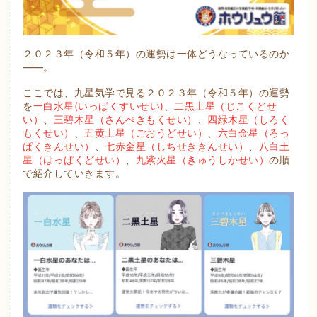
２０２３年（令和５年）の運勢は一体どうなっているのか
――。
ここでは、九星気学で見る２０２３年（令和５年）の運勢
を
一白水星(いっぱくすいせい)
、
二黒土星（じこくどせ
い）
、
三碧木星（さんぺきもくせい）
、
四緑木星（しろく
もくせい）
、
五黄土星（ごおうどせい）
、
六白金星（ろっ
ぱくきんせい）
、
七赤金星（しちせききんせい）
、
八白土
星（はっぱくどせい）
、
九紫火星（きゅうしかせい）
の順
で紹介していきます。