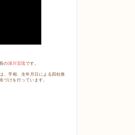
長の
深川宝琉
です。
では、手相、生年月日による四柱推
名づけを行っています。