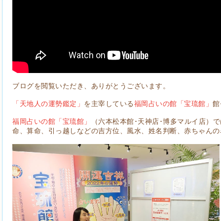
ブログを閲覧いただき、ありがとうございます。
「天地人の運勢鑑定」
を主宰している
福岡占いの館「宝琉館」
館
福岡占いの館「宝琉館」
（六本松本館･天神店･博多マルイ店）
命、算命、引っ越しなどの吉方位、風水、姓名判断、赤ちゃんの