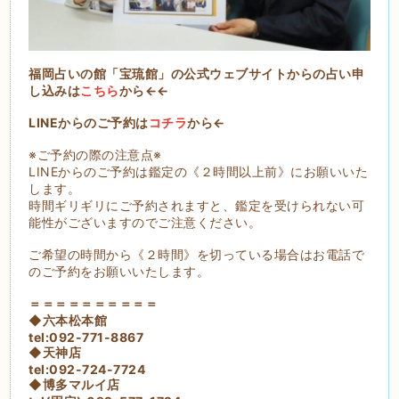
福岡占いの館「宝琉館」の公式ウェブサイトからの占い申
し込みは
こちら
から←←
LINEからのご予約は
コチラ
から←
※ご予約の際の注意点※
LINEからのご予約は鑑定の《２時間以上前》にお願いいた
します。
時間ギリギリにご予約されますと、鑑定を受けられない可
能性がございますのでご注意ください。
ご希望の時間から《２時間》を切っている場合はお電話で
のご予約をお願いいたします。
＝＝＝＝＝＝＝＝＝＝
◆六本松本館
tel:092-771-8867
◆天神店
tel:092-724-7724
◆博多マルイ店