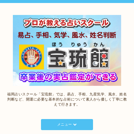
福岡占いスクール「宝琉館」では、易占、手相、九星気学、風水、姓名
判断など、開運に必要な基本的な占術について素人から優しく丁寧に教
えて行きます。
メニュー