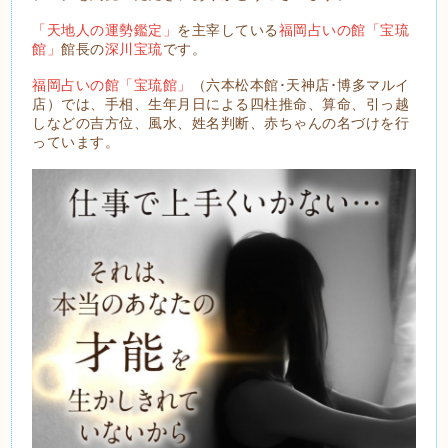
「天地人の運勢鑑定」
を主宰している
福岡占いの館「宝琉
館」
館長の
深川宝琉
です。
福岡占いの館「宝琉館」
（六本松本館･天神店･博多マルイ
店）では、手相、生年月日による四柱推命、算命、引っ越
しなどの吉方位、風水、姓名判断、赤ちゃんの名づけを行
っています。