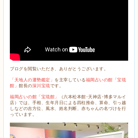
ブログを閲覧いただき、ありがとうございます。
「天地人の運勢鑑定」
を主宰している
福岡占いの館「宝琉
館」
館長の
深川宝琉
です。
福岡占いの館「宝琉館」
（六本松本館･天神店･博多マルイ
店）では、手相、生年月日による四柱推命、算命、引っ越
しなどの吉方位、風水、姓名判断、赤ちゃんの名づけを行
っています。