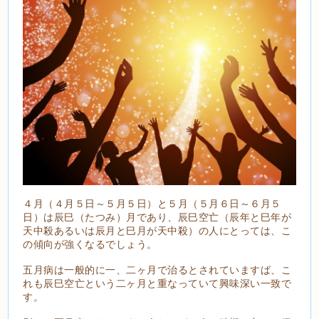
４月（４月５日～５月５日）と５月（５月６日～６月５
日）は辰巳（たつみ）月であり、辰巳空亡（辰年と巳年が
天中殺あるいは辰月と巳月が天中殺）の人にとっては、こ
の傾向が強くなるでしょう。
五月病は一般的に一、二ヶ月で治るとされていますば、こ
れも辰巳空亡という二ヶ月と重なっていて興味深い一致で
す。