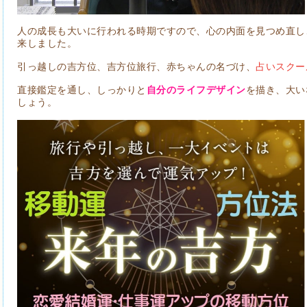
人の成長も大いに行われる時期ですので、心の内面を見つめ直し
来しました。
引っ越しの吉方位、吉方位旅行、赤ちゃんの名づけ、
占いスクー
直接鑑定を通し、しっかりと
自分のライフデザイン
を描き、大い
しょう。