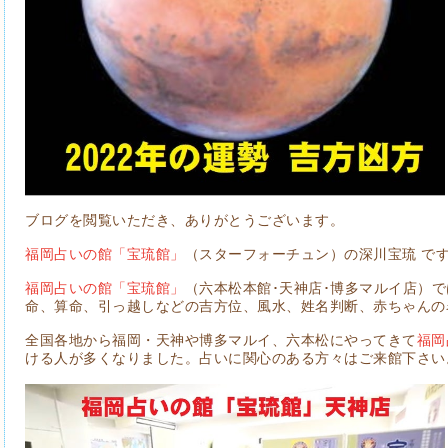
ブログを閲覧いただき、ありがとうございます。
福岡占いの館「宝琉館」
（スターフォーチュン）の深川宝琉 で
福岡占いの館「宝琉館」
（六本松本館･天神店･博多マルイ店）
命、算命、引っ越しなどの吉方位、風水、姓名判断、赤ちゃんの
全国各地から福岡・天神や博多マルイ、六本松にやってきて
福岡
ける人が多くなりました。占いに関心のある方々はご来館下さい