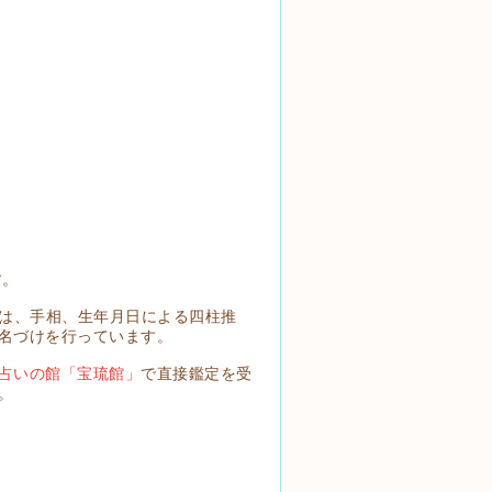
す。
では、手相、生年月日による四柱推
名づけを行っています。
占いの館「宝琉館」
で直接鑑定を受
。