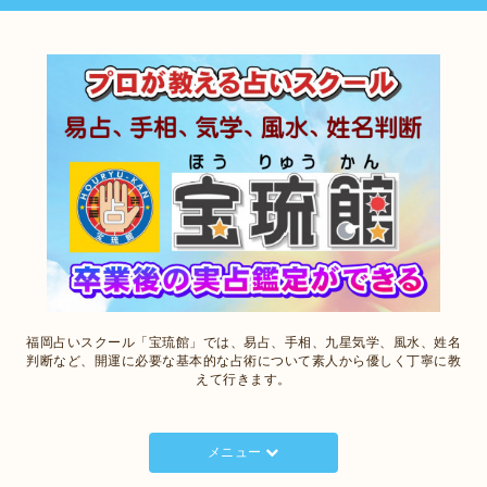
福岡占いスクール「宝琉館」では、易占、手相、九星気学、風水、姓名
判断など、開運に必要な基本的な占術について素人から優しく丁寧に教
えて行きます。
メニュー