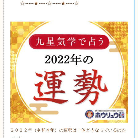
☆-----★-----☆-----★-----☆
２０２２年（令和４年）の運勢は一体どうなっているのか
――。