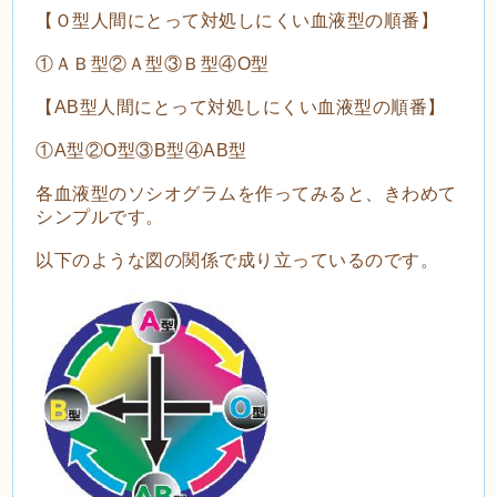
【Ｏ型人間にとって対処しにくい血液型の順番】
①ＡＢ型②Ａ型③Ｂ型④O型
【AB型人間にとって対処しにくい血液型の順番】
①A型②O型③B型④AB型
各血液型のソシオグラムを作ってみると、きわめて
シンプルです。
以下のような図の関係で成り立っているのです。