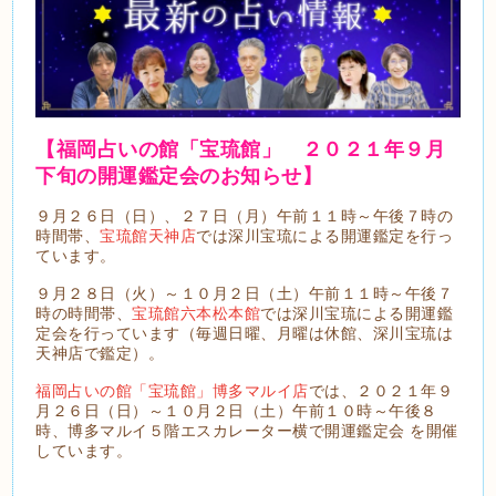
【福岡占いの館「宝琉館」 ２０２１年９
月
下旬の開運鑑定会のお知らせ】
９月２６日（日）、２７日（月）午前１１時～午後７時の
時間帯、
宝琉館天神店
では深川宝琉による開運鑑定を行っ
ています。
９月２８日（火）～１０月２日（土）午前１１時～午後７
時の時間帯、
宝琉館六本松本館
では深川宝琉による開運鑑
定会を行っています（毎週日曜、月曜は休館、深川宝琉は
天神店で鑑定）。
福岡占いの館「宝琉館」博多マルイ店
では、２０２１年９
月２６日（日）～１０月２日（土）午前１０時～午後８
時、博多マルイ５階エスカレーター横で開運鑑定会 を開催
しています。