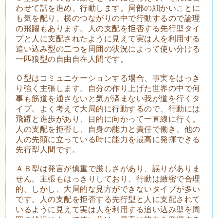
わせて話を進め、行動します。局部の細かいことに
も気を配り、横のつながりの中で行動するので論理
の飛躍もあります。人の支配を拒否する先行型タイ
プと人に支配されたように見えて実は人を利用する
追い込み型の二つを周囲の状況によって使い分ける
一匹狼型の自由自在人間です。
Ｏ型はコミュニケーションする場合、事実をはっき
り強く主張します。自分の作り上げた世界の中で何
事も筋道を通さないと気が済まない我が道を行くタ
イプ。よく考えて大局的に行動するので、行動には
飛躍と進歩があり、目的に向かって一直線に行く。
人の支配を拒否し、自身の能力と責任で働き、他の
人の先頭に立っている時に能力を最高に発揮できる
先行型人間です。
ＡＢ型は発言が慎重で厳しさがあり、誤りがありま
せん。主張もはっきりしており、行動は緻密で合理
的。しかし、大局的な見方ができないタイプが多い
です。人の支配を拒否する先行型と人に支配されて
いるように見えて実は人を利用する追い込み型を周