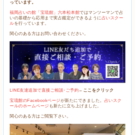
っています。
福岡占いの館「宝琉館」六本松本館
ではマンツーマンで占
いの基礎から応用まで実占鑑定ができるように
占いスクー
ル
を行っています。
関心のある方はお問い合わせください。
LINE友達追加で直接ご相談･ご予約
←ここをクリック
宝琉館のFacebookページ
が新たにできました。
占いスク
ールのホームページ
も新たに立ち上げました。
関心のある方はご閲覧下さい。