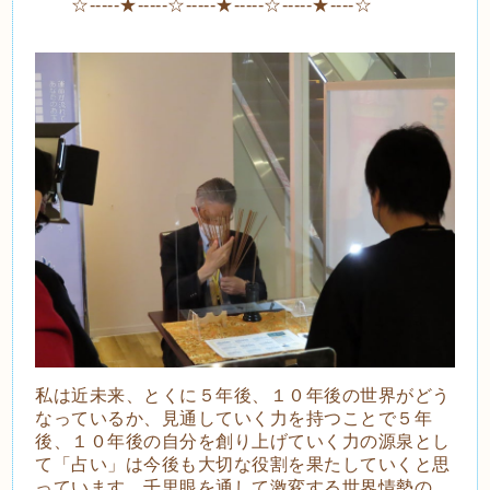
☆-----★-----☆-----★-----☆-----★----☆
私は近未来、とくに５年後、１０年後の世界がどう
なっているか、見通していく力を持つことで５年
後、１０年後の自分を創り上げていく力の源泉とし
て「占い」は今後も大切な役割を果たしていくと思
っています。千里眼を通して激変する世界情勢の