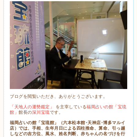
ブログを閲覧いただき、ありがとうございます。
「天地人の運勢鑑定」
を主宰している
福岡占いの館「宝琉
館」
館長の
深川宝琉
です。
福岡占いの館「宝琉館」（六本松本館･天神店･博多マルイ
店）では、手相、生年月日による四柱推命、算命、引っ越
しなどの吉方位、風水、姓名判断、赤ちゃんの名づけを行