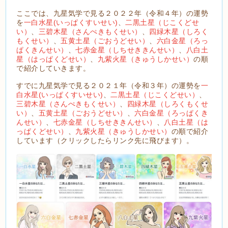
ここでは、九星気学で見る２０２２年（令和４年）の運勢
を
一白水星(いっぱくすいせい)
、
二黒土星（じこくどせ
い）
、
三碧木星（さんぺきもくせい）
、
四緑木星（しろく
もくせい）
、
五黄土星（ごおうどせい）
、
六白金星（ろっ
ぱくきんせい）
、
七赤金星（しちせききんせい）
、
八白土
星（はっぱくどせい）
、
九紫火星（きゅうしかせい）
の順
で紹介していきます。
すでに九星気学で見る２０２１年（令和３年）の運勢を
一
白水星(いっぱくすいせい)
、
二黒土星（じこくどせい）
、
三碧木星（さんぺきもくせい）
、
四緑木星（しろくもくせ
い）
、
五黄土星（ごおうどせい）
、
六白金星（ろっぱくき
んせい）
、
七赤金星（しちせききんせい）
、
八白土星（は
っぱくどせい）
、
九紫火星（きゅうしかせい）
の順で紹介
しています（クリックしたらリンク先に飛びます）。