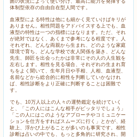
囲の状況によって使い分け、最高に能力を発揮する
体制型依存の自由自在型人間です。
血液型による特性は他にも細かく見ていけばキリが
ありません。相性問題をアドバイスする上でも、血
液型の特性は一つの指標にはなります。ただ、それ
が絶対ではなく、あくまで参考になる程度です。人
それぞれ、どんな両親から生まれ、どのような家庭
環境で育ち、どんな学校で友人関係を築き、どんな
先生、師匠を出会ったかは非常にその人の人生観を
左右します。相性を見る場合、それぞれの生まれ育
ちをよく聞いて、生年月日や手相、人相、血液型、
名前などから総合的に相性を判断していかなけれ
ば、相性診断をより正確に判断することは困難で
す。
でも、10万人以上の人々の運勢鑑定を続けていく
と、「この人にはこんな相手がピッタリでしょう」
「この人にはこのようなアプローチやコミュニケー
ションを仕方をすればスムーズに行く」とかが、経
験上、浮かび上がることが多いのも事実です。相性
診断は占いの中でも、もっと多角的に研究され、開