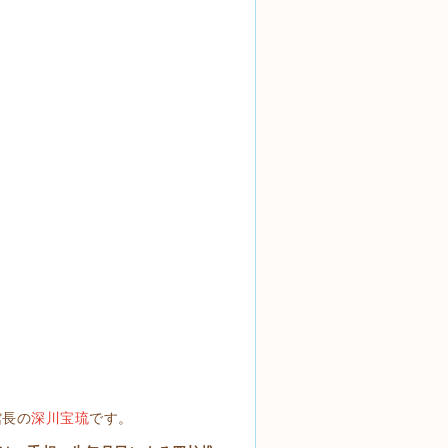
館長の
深川宝琉
です。