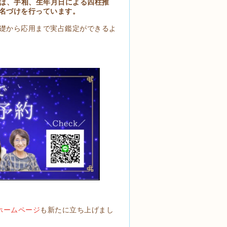
では、手相、生年月日による四柱推
名づけを行っています。
礎から応用まで実占鑑定ができるよ
ホームページ
も新たに立ち上げまし