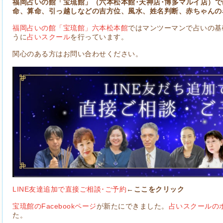
福岡占いの館「宝琉館」（六本松本館･天神店･博多マルイ店）
命、算命、引っ越しなどの吉方位、風水、姓名判断、赤ちゃんの
福岡占いの館「宝琉館」六本松本館
ではマンツーマンで占いの基
うに
占いスクール
を行っています。
関心のある方はお問い合わせください。
LINE友達追加で直接ご相談･ご予約
←ここをクリック
宝琉館のFacebookページ
が新たにできました。
占いスクールの
た。