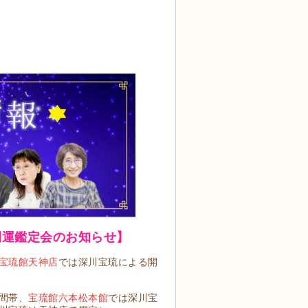
開運鑑定会のお知らせ】
宝琉館天神店
では深川宝琉による開
間帯、
宝琉館六本松本館
では深川宝