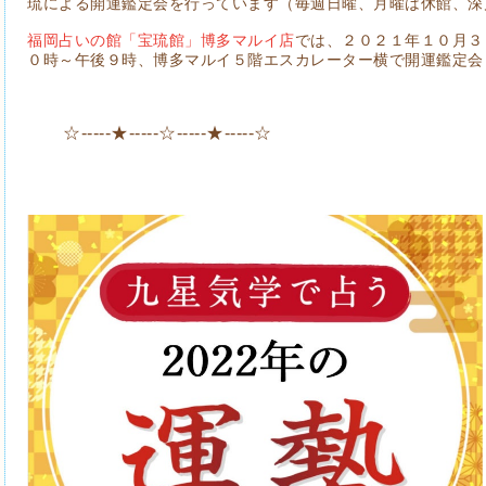
琉による開運鑑定会を行っています（毎週日曜、月曜は休館、深
福岡占いの館「宝琉館」博多マルイ店
では、２０２１年１０月３
０時～午後９時、博多マルイ５階エスカレーター横で開運鑑定会
☆-----★-----☆-----★-----☆