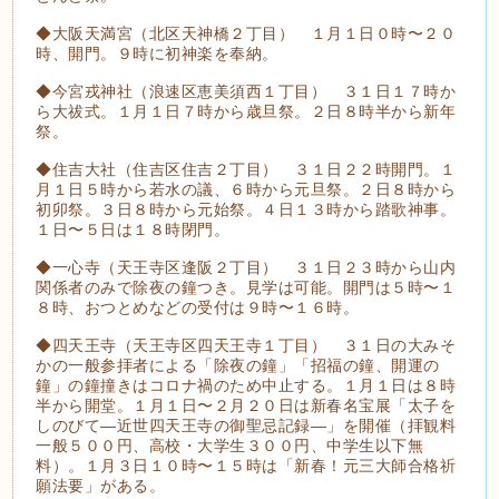
◆大阪天満宮（北区天神橋２丁目） １月１日０時〜２０
時、開門。９時に初神楽を奉納。
◆今宮戎神社（浪速区恵美須西１丁目） ３１日１７時か
ら大祓式。１月１日７時から歳旦祭。２日８時半から新年
祭。
◆住吉大社（住吉区住吉２丁目） ３１日２２時開門。１
月１日５時から若水の議、６時から元旦祭。２日８時から
初卯祭。３日８時から元始祭。４日１３時から踏歌神事。
１日〜５日は１８時閉門。
◆一心寺（天王寺区逢阪２丁目） ３１日２３時から山内
関係者のみで除夜の鐘つき。見学は可能。開門は５時〜１
８時、おつとめなどの受付は９時〜１６時。
◆四天王寺（天王寺区四天王寺１丁目） ３１日の大みそ
かの一般参拝者による「除夜の鐘」「招福の鐘、開運の
鐘」の鐘撞きはコロナ禍のため中止する。１月１日は８時
半から開堂。１月１日〜２月２０日は新春名宝展「太子を
しのびて―近世四天王寺の御聖忌記録―」を開催（拝観料
一般５００円、高校・大学生３００円、中学生以下無
料）。１月３日１０時〜１５時は「新春！元三大師合格祈
願法要」がある。