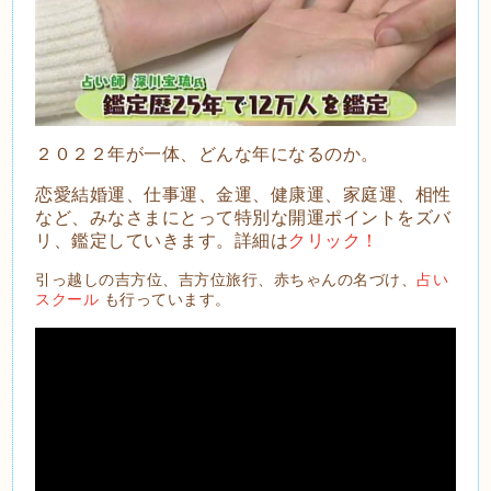
２０２２年が一体、どんな年になるのか。
恋愛結婚運、仕事運、金運、健康運、家庭運、相性
など、みなさまにとって特別な開運ポイントをズバ
リ、鑑定していきます。詳細は
クリック！
引っ越しの吉方位、吉方位旅行、赤ちゃんの名づけ、
占い
スクール
も行っています。