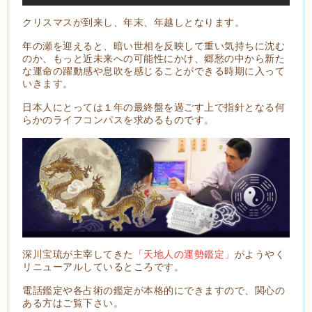
クリスマスが到来し、年末、年越しとなります。
年の瀬を迎えると、暗い世相を反映して重い気持ちに沈む
のか、もっと近未来への可能性にかけ、郷愁の中から新た
な運命の躍動感や息吹を感じることができる時期に入って
いきます。
日本人にとっては１年の最終盤を過ごす上で指針となる何
らかのライフコンパスを求めるものです。
深川宝琉が主宰してきた
「天地人の運勢鑑定」
がようやく
リニューアルしているところです。
電話鑑定や各占術の鑑定が本格的にできますので、関心の
ある方はご覧下さい。