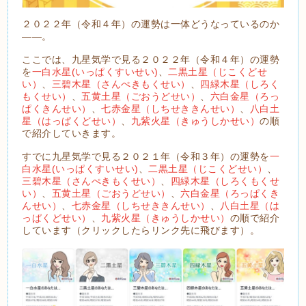
２０２２年（令和４年）の運勢は一体どうなっているのか
――。
ここでは、九星気学で見る２０２２年（令和４年）の運勢
を
一白水星(いっぱくすいせい)
、
二黒土星（じこくどせ
い）
、
三碧木星（さんぺきもくせい）
、
四緑木星（しろく
もくせい）
、
五黄土星（ごおうどせい）
、
六白金星（ろっ
ぱくきんせい）
、
七赤金星（しちせききんせい）
、
八白土
星（はっぱくどせい）
、
九紫火星（きゅうしかせい）
の順
で紹介していきます。
すでに九星気学で見る２０２１年（令和３年）の運勢を
一
白水星(いっぱくすいせい)
、
二黒土星（じこくどせい）
、
三碧木星（さんぺきもくせい）
、
四緑木星（しろくもくせ
い）
、
五黄土星（ごおうどせい）
、
六白金星（ろっぱくき
んせい）
、
七赤金星（しちせききんせい）
、
八白土星（は
っぱくどせい）
、
九紫火星（きゅうしかせい）
の順で紹介
しています（クリックしたらリンク先に飛びます）。