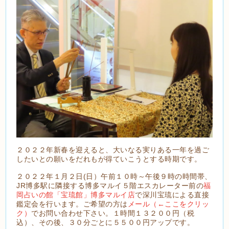
２０２２年新春を迎えると、大いなる実りある一年を過ご
したいとの願いをだれもが得ていこうとする時期です。
２０２２年１月２日(日）午前１０時～午後９時の時間帯、
JR博多駅に隣接する博多マルイ５階エスカレーター前の
福
岡占いの館「宝琉館」博多マルイ店
で深川宝琉による直接
鑑定会を行います。ご希望の方は
メール（←ここをクリッ
ク）
でお問い合わせ下さい。１時間１３２００円（税
込）、その後、３０分ごとに５５００円アップです。