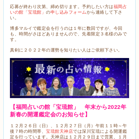
応募が終わり次第、締め切ります。予約したい方は
福岡占
いの館「宝琉館」
の
申し込みフォーム
から連絡して下さ
い。
博多マルイで鑑定会を行うのは１年に数回ですが、今回
も、時間がさほどありませんので、先着限定３名様のみで
す。
真剣に２０２２年の運勢を知りたい人はご依頼下さい。
【福岡占いの館「宝琉館」 年末
から2022年
新春の開運鑑定会のお知らせ】
１２月２６日（日）、１２月２７日（月）午前１１時～午
後７時の時間帯、
宝琉館天神店
では深川宝琉による開運鑑
定を行っています。天神店は１２月２９日まで営業、１月