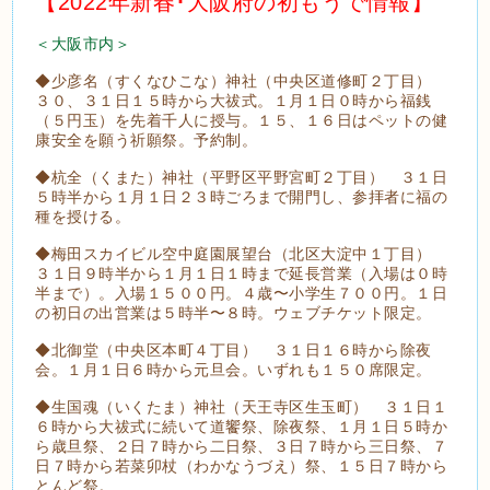
【2022年新春･大阪府の初もうで情報】
＜大阪市内＞
◆少彦名（すくなひこな）神社（中央区道修町２丁目）
３０、３１日１５時から大祓式。１月１日０時から福銭
（５円玉）を先着千人に授与。１５、１６日はペットの健
康安全を願う祈願祭。予約制。
◆杭全（くまた）神社（平野区平野宮町２丁目） ３１日
５時半から１月１日２３時ごろまで開門し、参拝者に福の
種を授ける。
◆梅田スカイビル空中庭園展望台（北区大淀中１丁目）
３１日９時半から１月１日１時まで延長営業（入場は０時
半まで）。入場１５００円。４歳〜小学生７００円。１日
の初日の出営業は５時半〜８時。ウェブチケット限定。
◆北御堂（中央区本町４丁目） ３１日１６時から除夜
会。１月１日６時から元旦会。いずれも１５０席限定。
◆生国魂（いくたま）神社（天王寺区生玉町） ３１日１
６時から大祓式に続いて道饗祭、除夜祭、１月１日５時か
ら歳旦祭、２日７時から二日祭、３日７時から三日祭、７
日７時から若菜卯杖（わかなうづえ）祭、１５日７時から
とんど祭。