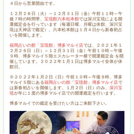
４日から営業開始です。
１２月２８日（火）～１２月３１日（金）午前１１時～午
後７時の時間帯、
宝琉館六本松本館
では深川宝琉による開
運鑑定会を行っています（毎週日曜、月曜は休館、深川宝
琉は天神店で鑑定）。六本松本館は１月４日から新春初占
いを開催します。
福岡占いの館「宝琉館」博多マルイ店
では、２０２１年１
２月２６日（日）～１２月３１日（金）午前１０時～午後
９時、博多マルイ５階エスカレーター横で開運鑑定会 を開
催しています。２０２２年１月１日は博多マルイ全体が休
館日。
※２０２２年１月２日（日）午前１０時～午後９時、博多
マルイ５階にある
福岡占いの館「宝琉館」博多マルイ店
で
は新春初占いを開催します。１月２日（日）のみ、
深川宝
琉
が年に１度の博多マルイ店での開運鑑定を行います。
博多マルイでの鑑定を受けたい方はご来館下さい。