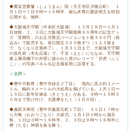
◆愛染堂勝鬘（しょうまん）院（天王寺区夕陽丘町） １
月１日〜７日９時〜１６時半、秘仏本尊の愛染明王を特別
公開する。無料。
◆大阪城天守閣（中央区大阪城） １２月２８日〜１月１
日休館。２、３日に大阪城天守閣復興９０周年の記念グッ
ズ「登閣符」のお正月限定バージョンを１枚３００円（税
込み）で販売する。各日限定２００枚ずつ（１人３枚ま
で、なくなり次第終了）。１月３１日まで、大阪城天守閣
の改札前（本丸広場）で、干支（えと）にちなみ、天守閣
最上層高欄下の外壁に描かれた虎のレリーフ「伏虎（ふく
こ）」の写真パネルを記念撮影用に設置する。
＜北摂＞
◆豊中不動尊（豊中市緑丘２丁目） 境内に高さ約２メー
トル、幅約４メートルの大絵馬を掲げている。１月１日〜
１５日に新年祈祷会（きとうえ）がある。９時〜１５時５
０分まで受け付け、大護摩をたく（１日９回）。
◆服部天神宮（豊中市服部元町１丁目） ３１日１７時か
ら大晦（おおつごもり）大祓式。１月１日０時から歳旦
祭。１日は０時〜１６時半、２、３日は９時〜１６時半に
樽（たる）神酒を振る舞う。