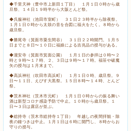
◆千里天神（豊中市上新田１丁目） １月１日０時から歳
旦祭、１４日１９時半から大阪とんど祭。
◆呉服神社（池田市室町） ３１日２３時半から除夜祭。
１月１日０時から太鼓の音を合図に福火をたく。８時から
歳旦祭。
◆勝尾寺（箕面市粟生間谷） ３１日２２時開門。１月５
日までと８日〜１０日に福娘による吉兆品の授与がある。
◆瀧安寺（箕面市箕面公園） １月１日の参拝は０時〜２
時と９時〜１７時、２、３日は９時〜１７時。福笹や破魔
矢の授与は１月末まで。
◆高浜神社（吹田市高浜町） １月１日０時、歳旦祭。９
日〜１１日、えびす大黒祭。１５日８時〜１４時、とんど
祭。
◆茨木神社（茨木市元町） １月１日０時からの振る舞い
酒は新型コロナ感染予防で中止。１０時から歳旦祭。１
日〜３日は露店が並ぶ。
◆総持寺（茨木市総持寺１丁目） 年越しの夜間拝観・除
夜の鐘つきは中止。１月１日は６時に開門し、８時からお
守りの授与。