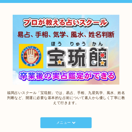
福岡占いスクール「宝琉館」では、易占、手相、九星気学、風水、姓名
判断など、開運に必要な基本的な占術について素人から優しく丁寧に教
えて行きます。
メニュー