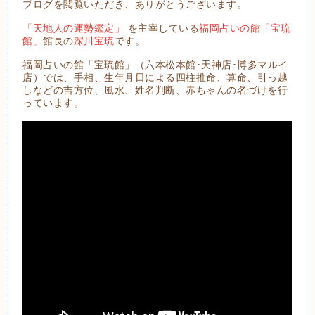
ブログを閲覧いただき、ありがとうございます。
「天地人の運勢鑑定」
を主宰している
福岡占いの館「宝琉
館」
館長の
深川宝琉
です。
福岡占いの館「宝琉館」（六本松本館･天神店･博多マルイ
店）では、手相、生年月日による四柱推命、算命、引っ越
しなどの吉方位、風水、姓名判断、赤ちゃんの名づけを行
っています。