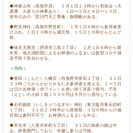
◆神峯山寺（高槻市原） １月１日１３時から初寅会（大
護摩、火渡りの神事あり）。１日〜５日と８日〜１０日、
寅年のみの「毘沙門天三尊像」御開帳がある。
◆野見神社（高槻市野見町） １月１日０時から参拝者受
け入れ。１日１０時から歳旦祭。１５日１６時からとんど
祭。
◆味舌天満宮（摂津市三島３丁目） １月１日６時から新
年祭。地元消防団によるお神酒のふるまいは新型コロナ感
染予防で見合わせる。
＜河内＞
◆誉田（こんだ）八幡宮（羽曳野市誉田３丁目） ３１日
２３時ごろからかがり火をたき参拝者を迎える。１〜３日
は日の丸神酒（赤ワイン）を使い捨て容器で授与。干支
（えと）の土鈴１個１５００円は今月から授与している。
◆石切劔箭（いしきりつるぎや）神社（東大阪市東石切町
１丁目） ３１日２３時半から除夜祭。１日６時からの歳
旦祭は参列不可で、お神酒のふるまいも中止。
◆常光寺（八尾市本町５丁目） ３１日の除夜の鐘は中
止。終夜開門しており、年越し参りは可能。