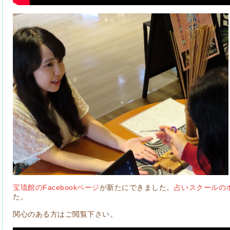
宝琉館のFacebookページ
が新たにできました。
占いスクールの
た。
関心のある方はご閲覧下さい。