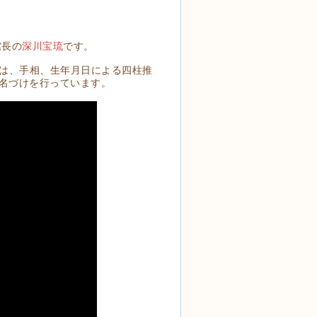
館長の
深川宝琉
です。
では、手相、生年月日による四柱推
名づけを行っています。