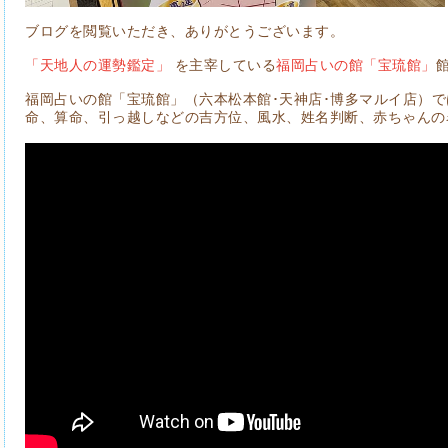
ブログを閲覧いただき、ありがとうございます。
「天地人の運勢鑑定」
を主宰している
福岡占いの館「宝琉館」
福岡占いの館「宝琉館」（六本松本館･天神店･博多マルイ店）
命、算命、引っ越しなどの吉方位、風水、姓名判断、赤ちゃんの