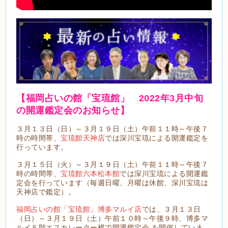
【福岡占いの館「宝琉館」 2022年3月中旬
の開運鑑定会のお知らせ】
３月１３日（日）～３月１９日（土）午前１１時～午後７
時の時間帯、
宝琉館天神店
では深川宝琉による開運鑑定を
行っています。
３月１５日（火）～３月１９日（土）午前１１時～午後７
時の時間帯、
宝琉館六本松本館
では深川宝琉による開運鑑
定会を行っています（毎週日曜、月曜は休館、深川宝琉は
天神店で鑑定）。
福岡占いの館「宝琉館」博多マルイ店
では、３月１３日
（日）～３月１９日（土）午前１０時～午後９時、博多マ
ルイ５階エスカレーター横で開運鑑定会 を開催していま