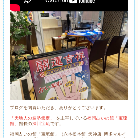
ブログを閲覧いただき、ありがとうございます。
「天地人の運勢鑑定」
を主宰している
福岡占いの館「宝琉
館」
館長の
深川宝琉
です。
福岡占いの館「宝琉館」（六本松本館･天神店･博多マルイ