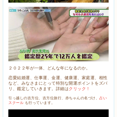
２０２２年が一体、どんな年になるのか。
恋愛結婚運、仕事運、金運、健康運、家庭運、相性
など、みなさまにとって特別な開運ポイントをズバ
リ、鑑定していきます。詳細は
クリック！
引っ越しの吉方位、吉方位旅行、赤ちゃんの名づけ、
占い
スクール
も行っています。