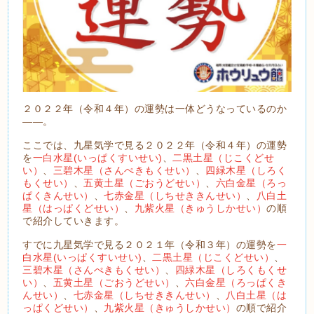
２０２２年（令和４年）の運勢は一体どうなっているのか
――。
ここでは、九星気学で見る２０２２年（令和４年）の運勢
を
一白水星(いっぱくすいせい)
、
二黒土星（じこくどせ
い）
、
三碧木星（さんぺきもくせい）
、
四緑木星（しろく
もくせい）
、
五黄土星（ごおうどせい）
、
六白金星（ろっ
ぱくきんせい）
、
七赤金星（しちせききんせい）
、
八白土
星（はっぱくどせい）
、
九紫火星（きゅうしかせい）
の順
で紹介していきます。
すでに九星気学で見る２０２１年（令和３年）の運勢を
一
白水星(いっぱくすいせい)
、
二黒土星（じこくどせい）
、
三碧木星（さんぺきもくせい）
、
四緑木星（しろくもくせ
い）
、
五黄土星（ごおうどせい）
、
六白金星（ろっぱくき
んせい）
、
七赤金星（しちせききんせい）
、
八白土星（は
っぱくどせい）
、
九紫火星（きゅうしかせい）
の順で紹介