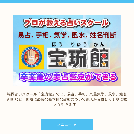
福岡占いスクール「宝琉館」では、易占、手相、九星気学、風水、姓名
判断など、開運に必要な基本的な占術について素人から優しく丁寧に教
えて行きます。
メニュー