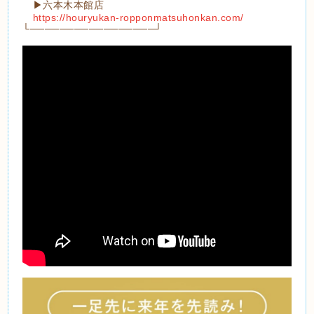
▶︎六本木本館店
https://houryukan-ropponmatsuhonkan.com/
└─────────────────┘