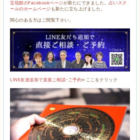
宝琉館のFacebookページ
が新たにできました。
占いスク
ールのホームページ
も新たに立ち上げました。
関心のある方はご閲覧下さい。
LINE友達追加で直接ご相談･ご予約
←ここをクリック