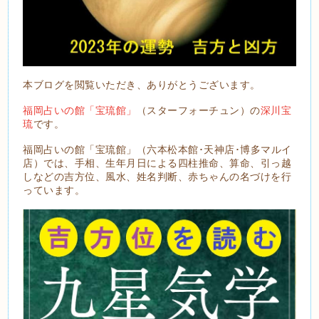
本ブログを閲覧いただき、ありがとうございます。
福岡占いの館「宝琉館」
（スターフォーチュン）の
深川宝
琉
です。
福岡占いの館「宝琉館」（六本松本館･天神店･博多マルイ
店）では、手相、生年月日による四柱推命、算命、引っ越
しなどの吉方位、風水、姓名判断、赤ちゃんの名づけを行
っています。