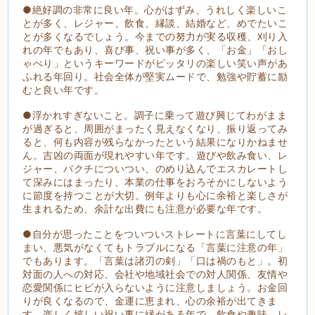
●絶好調の非常に良い年。心がはずみ、うれしく楽しいこ
とが多く、レジャー、飲食、縁談、結婚など、めでたいこ
とが多くなるでしょう。今までの努力が実る収穫、刈り入
れの年でもあり、喜び事、祝い事が多く、「お金」「おし
ゃべり」というキーワードがピッタリの楽しい笑い声があ
ふれる年回り。社会全体が堅実ムードで、勉強や貯蓄に励
むと良い年です。
●浮かれすぎないこと。調子に乗って遊び興じてわがまま
が過ぎると、周囲がまったく見えなくなり、振り返ってみ
ると、何も内容が残らなかったという結果になりかねませ
ん。吉凶の両面が現れやすい年です。遊びや飲み食い、レ
ジャー、バクチについつい、のめり込んでエスカレートし
て深みにはまったり、本業の仕事をおろそかにしないよう
に節度を持つことが大切。例年よりも心に余裕と楽しさが
生まれるため、余計な出費にも注意が必要な年です。
●自分が思ったことをついついストレートに言葉にしてし
まい、悪気がなくてもトラブルになる「言葉に注意の年」
でもあります。「言葉は諸刃の剣」「口は禍のもと」。初
対面の人への対応、会社や地域社会での対人関係、友情や
恋愛関係にヒビが入らないように注意しましょう。お金回
りが良くなるので、金運に恵まれ、心の余裕が出てきま
す。楽しく嬉しい祝い事に縁がある年で、飲食や趣味、レ