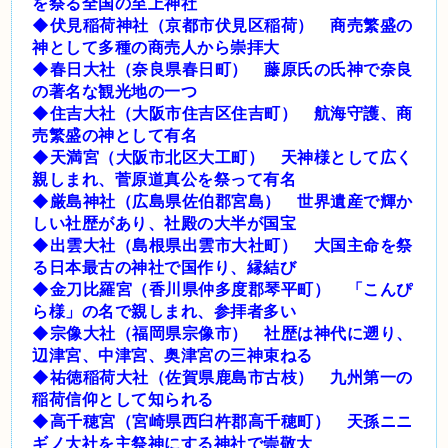
を祭る全国の至上神社
◆伏見稲荷神社（京都市伏見区稲荷） 商売繁盛の
神として多種の商売人から崇拝大
◆春日大社（奈良県春日町） 藤原氏の氏神で奈良
の著名な観光地の一つ
◆住吉大社（大阪市住吉区住吉町） 航海守護、商
売繁盛の神として有名
◆天満宮（大阪市北区大工町） 天神様として広く
親しまれ、菅原道真公を祭って有名
◆厳島神社（広島県佐伯郡宮島） 世界遺産で輝か
しい社歴があり、社殿の大半が国宝
◆出雲大社（島根県出雲市大社町） 大国主命を祭
る日本最古の神社で国作り、縁結び
◆金刀比羅宮（香川県仲多度郡琴平町） 「こんぴ
ら様」の名で親しまれ、参拝者多い
◆宗像大社（福岡県宗像市） 社歴は神代に遡り、
辺津宮、中津宮、奥津宮の三神束ねる
◆祐徳稲荷大社（佐賀県鹿島市古枝） 九州第一の
稲荷信仰として知られる
◆高千穂宮（宮崎県西臼杵郡高千穂町） 天孫ニニ
ギノ大社を主祭神にする神社で崇敬大