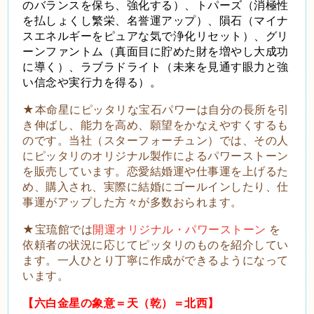
のバランスを保ち、強化する）、トパーズ（消極性
を払しょくし繁栄、名誉運アップ）、隕石（マイナ
スエネルギーをピュアな気で浄化リセット）、グリ
ーンファントム（真面目に貯めた財を増やし大成功
に導く）、ラブラドライト（未来を見通す眼力と強
い信念や実行力を得る）。
★本命星にピッタリな宝石パワーは自分の長所を引
き伸ばし、能力を高め、願望をかなえやすくするも
のです。当社（スターフォーチュン）では、その人
にピッタリのオリジナル製作によるパワーストーン
を販売しています。恋愛結婚運や仕事運を上げるた
め、購入され、実際に結婚にゴールインしたり、仕
事運がアップした方々が多数おられます。
★宝琉館では
開運オリジナル・パワーストーン
を
依頼者の状況に応じてピッタリのものを紹介してい
ます。一人ひとり丁寧に作成ができるようになって
います。
【六白金星の象意＝天（乾）＝北西】