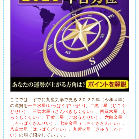
ここでは、すでに九星気学で見る２０２２年（令和４年）
の運勢を
一白水星(いっぱくすいせい)
、
二黒土星（じこく
どせい）
、
三碧木星（さんぺきもくせい）
、
四緑木星（し
ろくもくせい）
、
五黄土星（ごおうどせい）
、
六白金星
（ろっぱくきんせい）
、
七赤金星（しちせききんせい）
、
八白土星（はっぱくどせい）
、
九紫火星（きゅうしかせ
い）
の順で紹介しています。