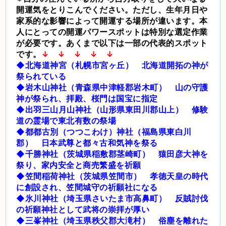
開運気をとりこんでください。ただし、生年月日や
家系的な影響によって開運する場所が違います。本
人にとっての開運パワースポットは特別な選定作業
が必要です。あくまで以下は一部の代表的スポット
です。
↓ ↓ ↓ ↓ ↓
◆北海道神宮（札幌市宮ヶ丘） 北海道開拓の神が
祭られている
◆岩木山神社（青森県中津軽郡岩木町） 山の守護
神が祭られ、拝殿、桜門は国宝に指定
◆出羽三山月山神社（山形県東田川郡山上） 修験
道の霊場で東北有数の祭場
◆都都古別（つつこわけ）神社（福島県東白川
郡） 日本武尊と都々古和気神を祭る
◆千勝神社（茨城県稲敷郡茎崎町） 猿田彦大神を
祭り、家内安全と商売繁盛を祈願
◆笠間稲荷神社（茨城県笠間市） 孝徳天皇の時代
に創設され、笠間城守の祈願社になる
◆氷川神社（埼玉県さいたま市高鼻町） 反賊討伐
の祈願神社として武将の崇拝が厚い
◆三峯神社（埼玉県秩父郡大滝村） 俗塵を離れた