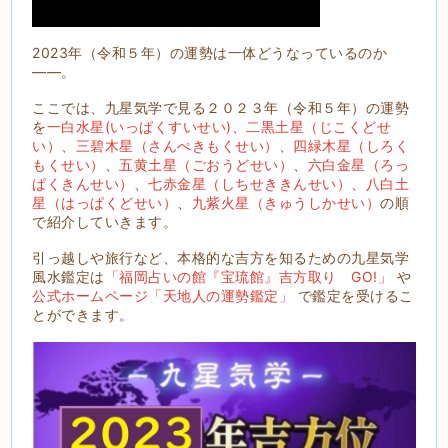
2023年（令和５年）の運勢は一体どうなっているのか
――。
ここでは、九星気学で見る２０２３年（令和５年）の運勢
を
一白水星(いっぱくすいせい)
、
二黒土星（じこくどせ
い）
、
三碧木星（さんぺきもくせい）
、
四緑木星（しろく
もくせい）
、
五黄土星（ごおうどせい）
、
六白金星（ろっ
ぱくきんせい）
、
七赤金星（しちせききんせい）
、
八白土
星（はっぱくどせい）
、
九紫火星（きゅうしかせい）
の順
で紹介していきます。
引っ越しや旅行など、本格的な吉方を知るための九星気学
風水鑑定は
「福岡占いの館『宝琉館』吉方取り GO!」
や
公式ホームページ「天地人の運勢鑑定」
で鑑定を受けるこ
とができます。