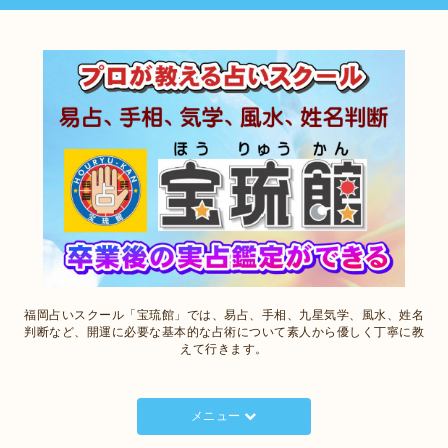
福岡占いスクール「宝琉館」では、易占、手相、九星気学、風水、姓名
判断など、開運に必要な基本的な占術について素人から優しく丁寧に教
えて行きます。
メニュー