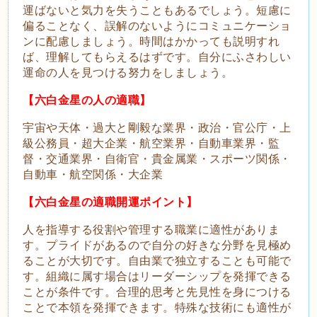
運ばないと気力を失うこともあるでしょう。短慮に
偏ることなく、誤解のないようにコミュニケーショ
ンに配慮しましょう。時間はかかっても説明すれ
ば、理解してもらえるはずです。自分にふさわしい
運命の人を見つける努力をしましょう。
【六白金星の人の適職】
宇宙や天体・過大と剛毅な業界・政治・官公庁・上
級公務員・超大企業・航空業界・自動車業界・監
督・交通業界・自衛官・貴金属業・スポーツ関係・
自動車・航空関係・大企業
【六白金星の適職開運ポイント】
人を指導する役割や管理する職業に適性がありま
す。プライドがあるので自分の好きな分野を見極め
ることが大切です。自由業で独立することも可能で
す。組織に属す場合はリーダーシップを発揮できる
ことが条件です。合理的思考と先見性を身につける
ことで本領を発揮できます。特殊な技術にも適性が