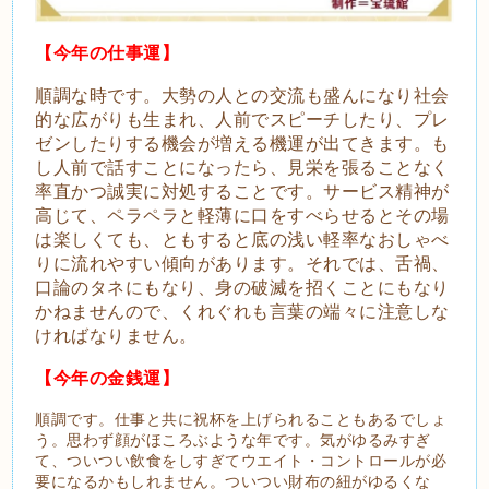
【今年の仕事運】
順調な時です。大勢の人との交流も盛んになり社会
的な広がりも生まれ、人前でスピーチしたり、プレ
ゼンしたりする機会が増える機運が出てきます。も
し人前で話すことになったら、見栄を張ることなく
率直かつ誠実に対処することです。サービス精神が
高じて、ペラペラと軽薄に口をすべらせるとその場
は楽しくても、ともすると底の浅い軽率なおしゃべ
りに流れやすい傾向があります。それでは、舌禍、
口論のタネにもなり、身の破滅を招くことにもなり
かねませんので、くれぐれも言葉の端々に注意しな
ければなりません。
【今年の金銭運】
順調です。仕事と共に祝杯を上げられることもあるでしょ
う。思わず顔がほころぶような年です。気がゆるみすぎ
て、ついつい飲食をしすぎてウエイト・コントロールが必
要になるかもしれません。ついつい財布の紐がゆるくな