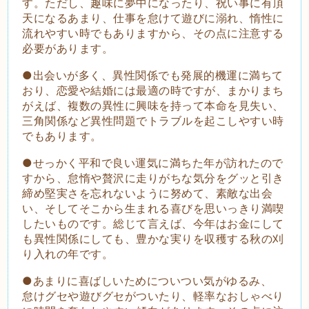
す。ただし、趣味に夢中になったり、祝い事に有頂
天になるあまり、仕事を怠けて遊びに溺れ、惰性に
流れやすい時でもありますから、その点に注意する
必要があります。
●出会いが多く、異性関係でも発展的機運に満ちて
おり、恋愛や結婚には最適の時ですが、まかりまち
がえば、複数の異性に興味を持って本命を見失い、
三角関係など異性問題でトラブルを起こしやすい時
でもあります。
●せっかく平和で良い運気に満ちた年が訪れたので
すから、怠惰や贅沢に走りがちな気分をグッと引き
締め堅実さを忘れないように努めて、素敵な出会
い、そしてそこから生まれる喜びを思いっきり満喫
したいものです。総じて言えば、今年はお金にして
も異性関係にしても、豊かな実りを収穫する秋の刈
り入れの年です。
●あまりに喜ばしいためについつい気がゆるみ、
怠けグセや遊びグセがついたり、軽率なおしゃべり