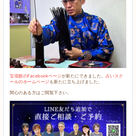
宝琉館のFacebookページ
が新たにできました。
占いスク
ールのホームページ
も新たに立ち上げました。
関心のある方はご閲覧下さい。