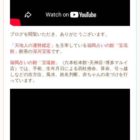
ブログを閲覧いただき、ありがとうございます。
「天地人の運勢鑑定」
を主宰している
福岡占いの館「宝琉
館」
館長の
深川宝琉
です。
福岡占いの館「宝琉館」
（六本松本館･天神店･博多マルイ
店）では、手相、生年月日による四柱推命、算命、引っ越
しなどの吉方位、風水、姓名判断、赤ちゃんの名づけを行
っています。