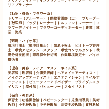
テリアデザイナー｜インテリアコーディネーター｜インテ
リアプランナー
【動物・植物・フラワー系】
トリマー（グルーマー）｜動物看護師（士）｜ブリーダー
｜獣医師｜ドッグトレーナー｜ドルフィントレーナー｜フ
ラワーデザイナー｜フラワーコーディネーター｜農業｜林
業｜漁業
【環境・バイオ系】
環境計測士（環境計量士）｜気象予報士｜ビオトープ管理
士｜環境アセスメントスタッフ｜環境コンサルタント｜環
境分析技術者｜環境保全技術者｜作業環境測定士｜バイオ
技術者
【理容・美容・メイク・エステ・ネイル系】
美容師｜理容師｜介護美容師｜ヘアメイクアーティスト｜
メイクアップアーティスト｜エステティシャン｜ネイルア
ーティスト｜ビューティーアドバイザー｜ブライダルスタ
イリスト｜着付師｜パヒューマー｜スタイリスト
【保育・教育系】
保育士｜幼稚園教諭｜ベビーシッター｜児童指導員｜美術
教師｜小学校教諭｜中学校教諭｜高等学校教諭｜養護教諭