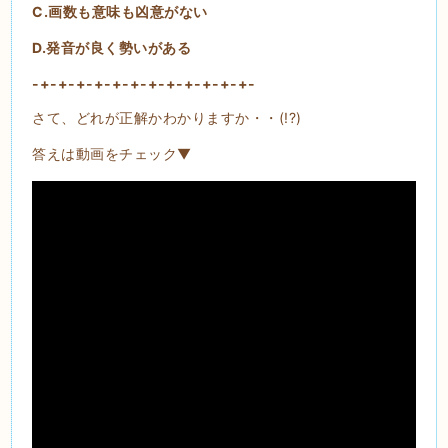
C.画数も意味も凶意がない
D.発音が良く勢いがある
-+-+-+-+-+-+-+-+-+-+-+-+-
さて、どれが正解かわかりますか・・(!?)
答えは動画をチェック▼