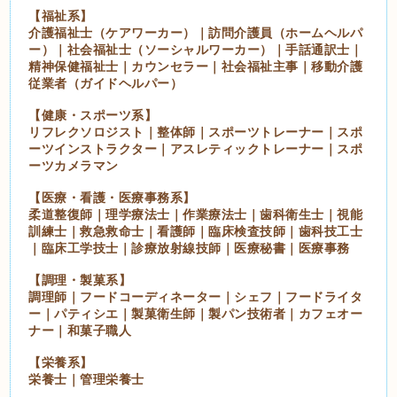
【福祉系】
介護福祉士（ケアワーカー）｜訪問介護員（ホームヘルパ
ー）｜社会福祉士（ソーシャルワーカー）｜手話通訳士｜
精神保健福祉士｜カウンセラー｜社会福祉主事｜移動介護
従業者（ガイドヘルパー）
【健康・スポーツ系】
リフレクソロジスト｜整体師｜スポーツトレーナー｜スポ
ーツインストラクター｜アスレティックトレーナー｜スポ
ーツカメラマン
【医療・看護・医療事務系】
柔道整復師｜理学療法士｜作業療法士｜歯科衛生士｜視能
訓練士｜救急救命士｜看護師｜臨床検査技師｜歯科技工士
｜臨床工学技士｜診療放射線技師｜医療秘書｜医療事務
【調理・製菓系】
調理師｜フードコーディネーター｜シェフ｜フードライタ
ー｜パティシエ｜製菓衛生師｜製パン技術者｜カフェオー
ナー｜和菓子職人
【栄養系】
栄養士｜管理栄養士