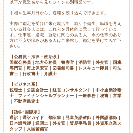
以下が職業名から見たジャンル別職業です。
手相や生年月日から、適職を絞り込んで行きます。
実際に鑑定を受けに来た就活生、就活予備生、転職を考え
ている社会人には、これらを具体的に示して行っていま
す。仕事運、適職、就活に関心のある人、今の仕事のあり
方に不安や悩みがある人はご来館し、鑑定を受けてみて下
さい。
【公務員・法律・政治系】
国家公務員｜地方公務員｜警察官｜消防官｜外交官｜国税
専門官｜海上保安官｜図書館司書｜レスキュー隊員｜司法
書士｜行政書士｜弁護士
【ビジネス系】
税理士｜公認会計士｜経営コンサルタント｜中小企業診断
士｜ファイナンシャルプランナー｜一般事務｜秘書｜営業
｜不動産鑑定士
【語学･国際系】
通訳｜通訳ガイド｜翻訳家｜児童英語教師｜外国語講師｜
日本語教師｜通関士｜外交官｜貿易事務員｜外資系企業ス
タッフ｜入国警備官