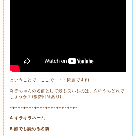
ということで、ここで・・・問題です(!)
Q.赤ちゃんの名前として最も良いものは、次のうちどれで
しょうか？(複数回答あり)
-+-+-+-+-+-+-+-+-+-+-+-+-
A.キラキラネーム
B.誰でも読める名前