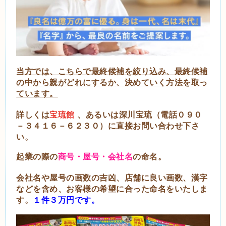
当方では、こちらで最終候補を絞り込み、最終候補
の中から親がどれにするか、決めていく方法を取っ
ています。
詳しくは
宝琉館
、あるいは深川宝琉（電話０９０
－３４１６－６２３０）に直接お問い合わせ下さ
い。
起業の際の
商号・屋号・会社名
の命名。
会社名や屋号の画数の吉凶、店舗に良い画数、漢字
などを含め、お客様の希望に合った命名をいたしま
す。
１件３万円です。