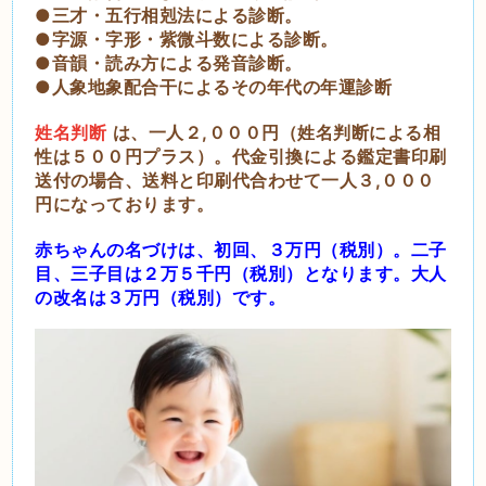
●三才・五行相剋法による診断。
●字源・字形・紫微斗数による診断。
●音韻・読み方による発音診断。
●人象地象配合干によるその年代の年運診断
姓名判断
は、一人２,０００円（姓名判断による相
性は５００円プラス）。代金引換による鑑定書印刷
送付の場合、送料と印刷代合わせて一人３,０００
円になっております。
赤ちゃんの名づけは、初回、３万円（税別）。二子
目、三子目は２万５千円（税別）となります。大人
の
改名は３万円（税別）です。