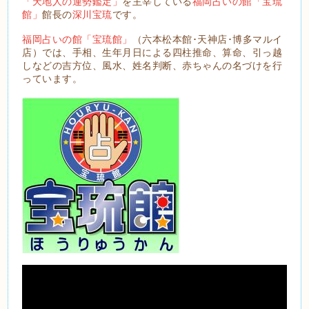
「天地人の運勢鑑定」
を主宰している
福岡占いの館「宝琉
館」
館長の
深川宝琉
です。
福岡占いの館「宝琉館」
（六本松本館･天神店･博多マルイ
店）では、手相、生年月日による四柱推命、算命、引っ越
しなどの吉方位、風水、姓名判断、赤ちゃんの名づけを行
っています。