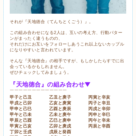
それが『天地徳合（てんちとくごう）』。
この組み合わせになる2人は、互いの考え方、行動パター
ンがまったく違うものの、
それだけにお互いをフォローしあうこれ以上ないカップル
になりやすいと言われています。
そんな『天地徳合』の相手ですが、もしかしたらすでに出
会っているかもしれません。
ぜひチェックしてみましょう。
『天地徳合』の組み合わせ▼
￣￣￣￣￣￣￣￣￣￣￣￣￣
甲子と己丑 乙丑と庚子 丙寅と辛亥
甲戌と己卯 乙亥と庚寅 丙子と辛丑
甲申と己巳 乙酉と庚辰 丙戌と辛卯
甲午と己未 乙未と庚午 丙申と辛巳
甲辰と己酉 乙巳と庚申 丙午と辛未
甲寅と己亥 乙卯と庚戌 丙辰と辛酉
丁卯と壬戌 戊辰と癸酉