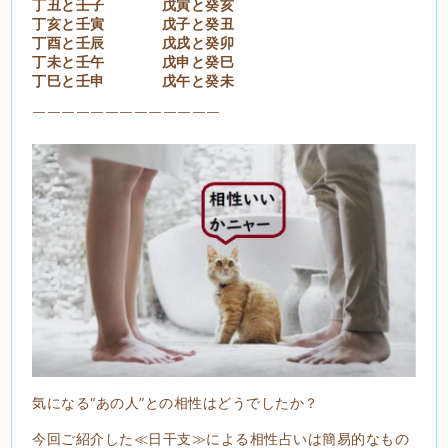
丁丑と壬子 戊寅と癸亥
丁亥と壬寅 戊子と癸丑
丁酉と壬辰 戊戌と癸卯
丁未と壬午 戊申と癸巳
丁巳と壬申 戊午と癸未
￣￣￣￣￣￣￣￣￣￣￣￣￣
気になる“あの人”との相性はどうでしたか？
今回ご紹介した≪日干支≫による相性占いは簡易的なもの