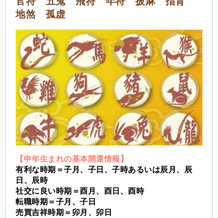
官符 五鬼 飛符 年符 披麻 指背
地煞 孤虚
【申年生まれの基本開運情報】
有利な時期＝子月、子日、子時あるいは辰月、辰
日、辰時
社交に良い時期＝酉月、酉日、酉時
転職時期＝子月、子日
売買吉祥時期＝卯月、卯日