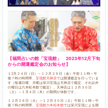
【福岡占いの館「宝琉館」 2023年
12月下旬
から
の開運鑑定会のお知らせ】
１2月２４日（日）～１２月２９日（金）午前１１時～午
後７時の時間帯、
宝琉館天神店
では開運鑑定を行っていま
す（毎週日曜、月曜は深川宝琉は天神店で鑑定、それ以外
の曜日は六本松本館で鑑定）。天神店は１２月３０日
（土）～１月４日（木）の期間が休館です。
１２月２６日（火）～１２月３０日（土）午前１１時～午
後７時の時間帯、
宝琉館六本松本館
では深川宝琉による開