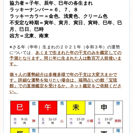
協力者＝子年、辰年、巳年の各生まれ
ラッキーナンバー＝６、７、８
ラッキーカラー＝金色、浅黄色、クリーム色
不安定な時期＝寅年、寅月、寅日、寅時、巳年、巳
月、巳日、巳時
凶方＝北東、南東
※さる年（申年）生まれの２０２１年（令和３年）の運勢
については、
あくまで生まれた年の干支のみを鑑定しての
予測となります。同じ年に生まれた人は数百万人前後いま
す。
個々人の運勢紹介は多種多様で年の干支は大変大まかで
す。詳細な運勢を知りたい場合は、福岡占いの館「宝琉
館」での直接鑑定を受けるか、ネット鑑定をご依頼くださ
い。