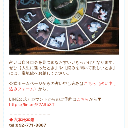
占いは自分自身を見つめなおすいいきっかけとなります。
ぜひ【人生に迷ったとき】や【悩みを聞いて欲しいとき】
には、宝琉館へお越しください。
公式ホームページからの占い申し込みは
こちら（占い申し
込みフォーム）
から。
LINE公式アカウントからのご予約は
こちら
から▼
https://lin.ee/F2ARb8T
＝＝＝＝＝＝＝＝＝＝
◆六本松本館
tel:092-771-8867