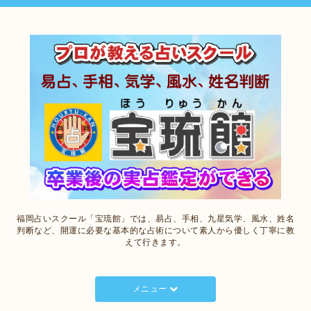
福岡占いスクール「宝琉館」では、易占、手相、九星気学、風水、姓名
判断など、開運に必要な基本的な占術について素人から優しく丁寧に教
えて行きます。
メニュー