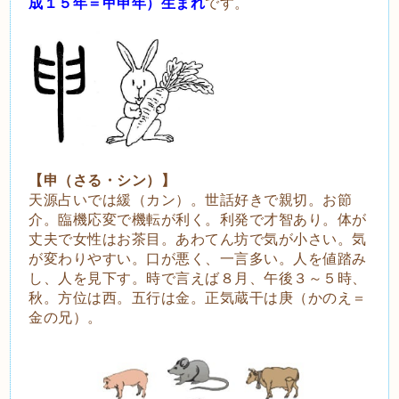
成１５年＝甲申年）
生まれ
です。
【申（さる・シン）】
天源占いでは緩（カン）。世話好きで親切。お節
介。臨機応変で機転が利く。利発で才智あり。体が
丈夫で女性はお茶目。あわてん坊で気が小さい。気
が変わりやすい。口が悪く、一言多い。人を値踏み
し、人を見下す。時で言えば８月、午後３～５時、
秋。方位は西。五行は金。正気蔵干は庚（かのえ＝
金の兄）。