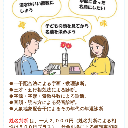
●十干配合法による字画・数理診断。
●三才・五行相剋法による診断。
●字源・字形・紫微斗数による診断。
●音韻・読み方による発音診断。
●人象地象配合干によるその年代の年運診断
姓名判断
は、一人２,０００円（姓名判断による相
性は５００円プラス）。代金引換による鑑定書印刷