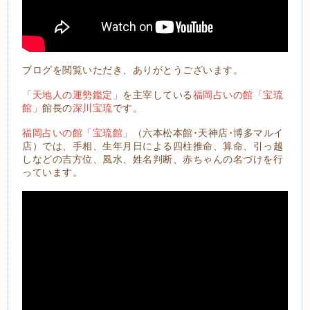
ブログを閲覧いただき、ありがとうございます。
「天地人の運勢鑑定」
を主宰している
福岡占いの館「宝琉
館」
館長の
深川宝琉
です。
福岡占いの館「宝琉館」
（六本松本館･天神店･博多マルイ
店）では、手相、生年月日による四柱推命、算命、引っ越
しなどの吉方位、風水、姓名判断、赤ちゃんの名づけを行
っています。