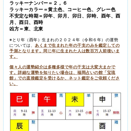
ラッキーナンバー＝２，６
ラッキーカラー＝黄土色、コーヒー色、グレー色
不安定な時期＝卯年、卯月、卯日、卯時、酉年、酉
月、酉日、酉時
凶方＝東、北東
※とり年（酉年）生まれの２０２４年（令和６年）の運勢
については、
あくまで生まれた年の干支のみを鑑定しての
予測となります。同じ年に生まれた人は数百万人前後いま
す。
個々人の運勢紹介は多種多様で年の干支は大変大まかで
す。詳細な運勢を知りたい場合は、福岡占いの館「宝琉
館」での直接鑑定を受けるか、ネット鑑定をご依頼くださ
い。