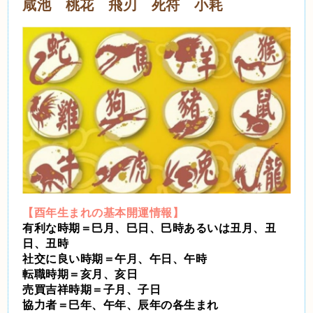
咸池 桃花 飛刃 死符 小耗
【酉年生まれの基本開運情報】
有利な時期＝巳月、巳日、巳時あるいは丑月、丑
日、丑時
社交に良い時期＝午月、午日、午時
転職時期＝亥月、亥日
売買吉祥時期＝子月、子日
協力者＝巳年、午年、辰年の各生まれ