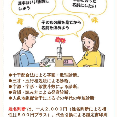
●十干配合法による字画・数理診断。
●三才・五行相剋法による診断。
●字源・字形・紫微斗数による診断。
●音韻・読み方による発音診断。
●人象地象配合干によるその年代の年運診断
姓名判断
は、一人２,０００円（姓名判断による相
性は５００円プラス）。代金引換による鑑定書印刷