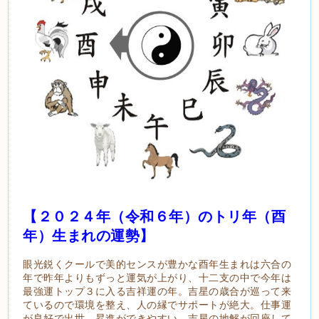
【２０２４年（令和６年）のトリ年（酉
年）生まれの運勢】
眼光鋭くクールで美的センスが豊かな酉年生まれは六合の
年で昨年よりもずっと運気が上がり、十二支の中で今年は
最強運トップ３に入る吉祥運の年。吉星の歳合が巡って来
ているので環境を整え、人の縁でサポートが絶大。仕事運
が良好で出世、昇進ができやすい。吉星の地解が回座して