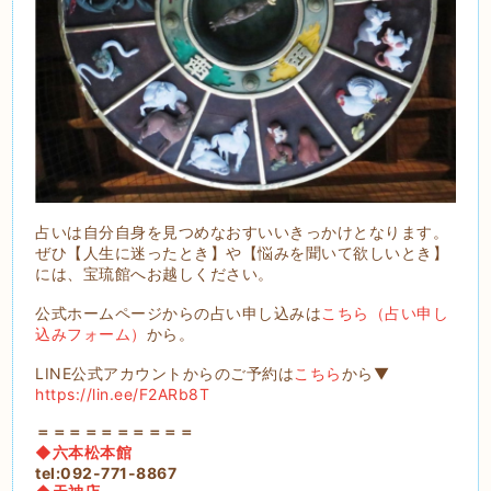
占いは自分自身を見つめなおすいいきっかけとなります。
ぜひ【人生に迷ったとき】や【悩みを聞いて欲しいとき】
には、宝琉館へお越しください。
公式ホームページからの占い申し込みは
こちら（占い申し
込みフォーム）
から。
LINE公式アカウントからのご予約は
こちら
から▼
https://lin.ee/F2ARb8T
＝＝＝＝＝＝＝＝＝＝
◆六本松本館
tel:092-771-8867