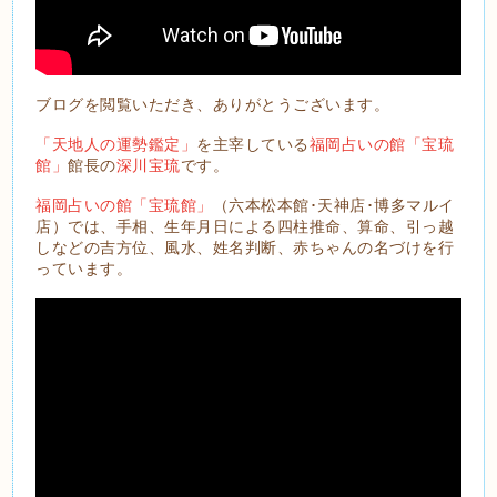
ブログを閲覧いただき、ありがとうございます。
「天地人の運勢鑑定」
を主宰している
福岡占いの館「宝琉
館」
館長の
深川宝琉
です。
福岡占いの館「宝琉館」
（六本松本館･天神店･博多マルイ
店）では、手相、生年月日による四柱推命、算命、引っ越
しなどの吉方位、風水、姓名判断、赤ちゃんの名づけを行
っています。