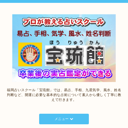
福岡占いスクール「宝琉館」では、易占、手相、九星気学、風水、姓名
判断など、開運に必要な基本的な占術について素人から優しく丁寧に教
えて行きます。
メニュー