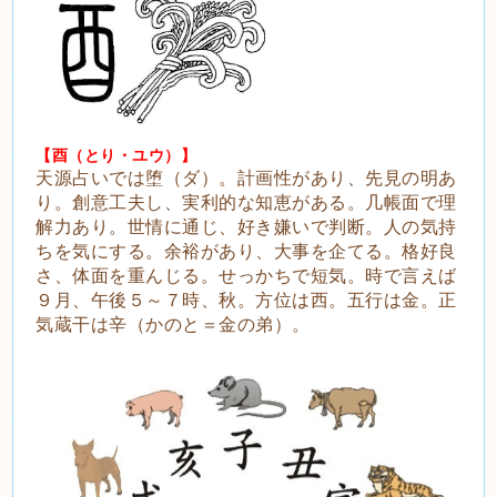
【酉（とり・ユウ）】
天源占いでは堕（ダ）。計画性があり、先見の明あ
り。創意工夫し、実利的な知恵がある。几帳面で理
解力あり。世情に通じ、好き嫌いで判断。人の気持
ちを気にする。余裕があり、大事を企てる。格好良
さ、体面を重んじる。せっかちで短気。時で言えば
９月、午後５～７時、秋。方位は西。五行は金。正
気蔵干は辛（かのと＝金の弟）。