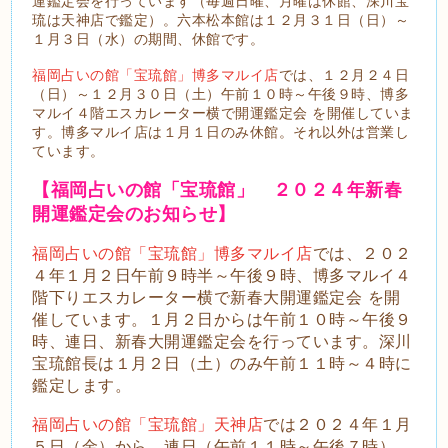
運鑑定会を行っています（毎週日曜、月曜は休館、深川宝
琉は天神店で鑑定）。六本松本館は１２月３１日（日）～
１月３日（水）の期間、休館です。
福岡占いの館「宝琉館」博多マルイ店
では、１２月２４日
（日）～１２月３０日（土）午前１０時～午後９時、博多
マルイ４階エスカレーター横で開運鑑定会 を開催していま
す。博多マルイ店は１月１日のみ休館。それ以外は営業し
ています。
【福岡占いの館「宝琉館」 ２０２４年新春
開運鑑定会のお知らせ】
福岡占いの館「宝琉館」博多マルイ店
では、２０２
４年１月２日午前９時半～午後９時、博多マルイ４
階下りエスカレーター横で新春大開運鑑定会 を開
催しています。１月２日からは午前１０時～午後９
時、連日、新春大開運鑑定会を行っています。深川
宝琉館長は１月２日（土）のみ午前１１時～４時に
鑑定します。
福岡占いの館「宝琉館」天神店
では２０２４年１月
５日（金）から、連日（午前１１時～午後７時）、