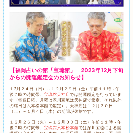
【福岡占いの館「宝琉館」 2023年
12月下旬
から
の開運鑑定会のお知らせ】
１2月２４日（日）～１２月２９日（金）午前１１時～午
後７時の時間帯、
宝琉館天神店
では開運鑑定を行っていま
す（毎週日曜、月曜は深川宝琉は天神店で鑑定、それ以外
の曜日は六本松本館で鑑定）。天神店は１２月３０日
（土）～１月４日（木）の期間が休館です。
１２月２６日（火）～１２月３０日（土）午前１１時～午
後７時の時間帯、
宝琉館六本松本館
では深川宝琉による開