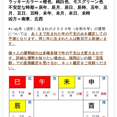
ラッキーカラー＝橙色、純白色、モスグリーン色
不安定な時期＝辰年、辰月、辰日、辰時、丑年、丑
月、丑日、丑時、未年、未月、未日、未時
凶方＝南東、北西
※いぬ年（戌年）生まれの２０２４年（令和６年）の運勢
については、
あくまで生まれた年の干支のみを鑑定しての
予測となります。同じ年に生まれた人は数百万人前後いま
す。
個々人の運勢紹介は多種多様で年の干支は大変大まかで
す。詳細な運勢を知りたい場合は、福岡占いの館「宝琉
館」での直接鑑定を受けるか、ネット鑑定をご依頼くださ
い。