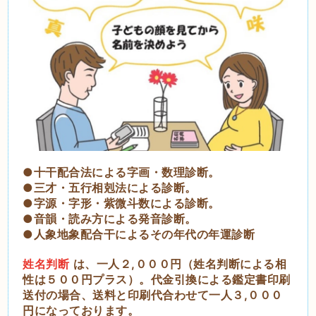
●十干配合法による字画・数理診断。
●三才・五行相剋法による診断。
●字源・字形・紫微斗数による診断。
●音韻・読み方による発音診断。
●人象地象配合干によるその年代の年運診断
姓名判断
は、一人２,０００円（姓名判断による相
性は５００円プラス）。代金引換による鑑定書印刷
送付の場合、送料と印刷代合わせて一人３,０００
円になっております。