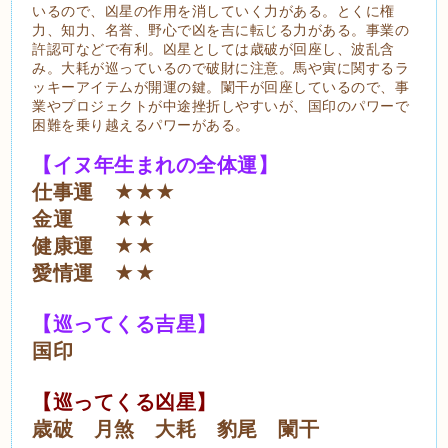
いるので、凶星の作用を消していく力がある。とくに権
力、知力、名誉、野心で凶を吉に転じる力がある。事業の
許認可などで有利。凶星としては歳破が回座し、波乱含
み。大耗が巡っているので破財に注意。馬や寅に関するラ
ッキーアイテムが開運の鍵。闌干が回座しているので、事
業やプロジェクトが中途挫折しやすいが、国印のパワーで
困難を乗り越えるパワーがある。
【イヌ年生まれの全体運】
仕事運 ★★★
金運 ★★
健康運 ★★
愛情運 ★★
【巡ってくる吉星】
国印
【巡ってくる凶星】
歳破 月煞 大耗 豹尾 闌干