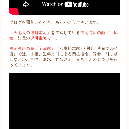
ブログを閲覧いただき、ありがとうございます。
「天地人の運勢鑑定」
を主宰している
福岡占いの館「宝琉
館」
館長の
深川宝琉
です。
福岡占いの館「宝琉館」
（六本松本館･天神店･博多マルイ
店）では、手相、生年月日による四柱推命、算命、引っ越
しなどの吉方位、風水、姓名判断、赤ちゃんの名づけを行
っています。