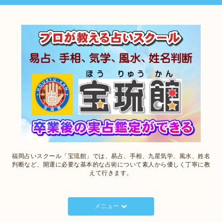
福岡占いスクール「宝琉館」では、易占、手相、九星気学、風水、姓名
判断など、開運に必要な基本的な占術について素人から優しく丁寧に教
えて行きます。
メニュー