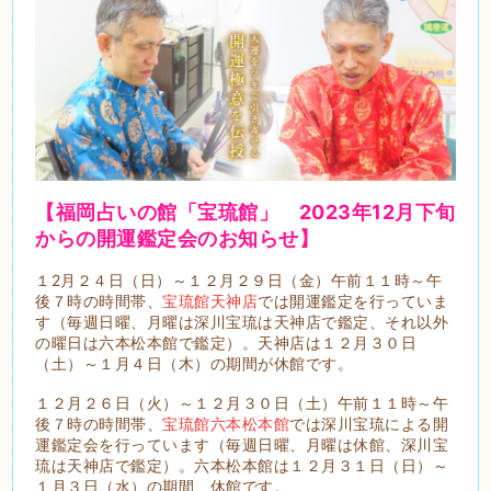
【福岡占いの館「宝琉館」 2023年
12月下旬
から
の開運鑑定会のお知らせ】
１2月２４日（日）～１２月２９日（金）午前１１時～午
後７時の時間帯、
宝琉館天神店
では開運鑑定を行っていま
す（毎週日曜、月曜は深川宝琉は天神店で鑑定、それ以外
の曜日は六本松本館で鑑定）。天神店は１２月３０日
（土）～１月４日（木）の期間が休館です。
１２月２６日（火）～１２月３０日（土）午前１１時～午
後７時の時間帯、
宝琉館六本松本館
では深川宝琉による開
運鑑定会を行っています（毎週日曜、月曜は休館、深川宝
琉は天神店で鑑定）。六本松本館は１２月３１日（日）～
１月３日（水）の期間、休館です。