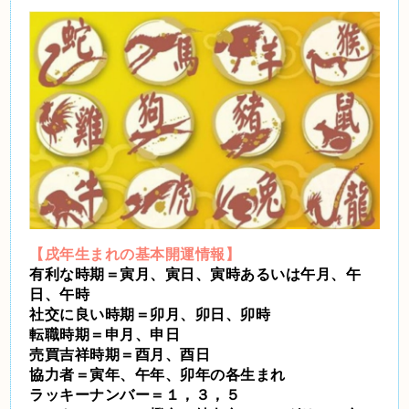
【戌年生まれの基本開運情報】
有利な時期＝寅月、寅日、寅時あるいは午月、午
日、午時
社交に良い時期＝卯月、卯日、卯時
転職時期＝申月、申日
売買吉祥時期＝酉月、酉日
協力者＝寅年、午年、卯年の各生まれ
ラッキーナンバー＝１，３，５