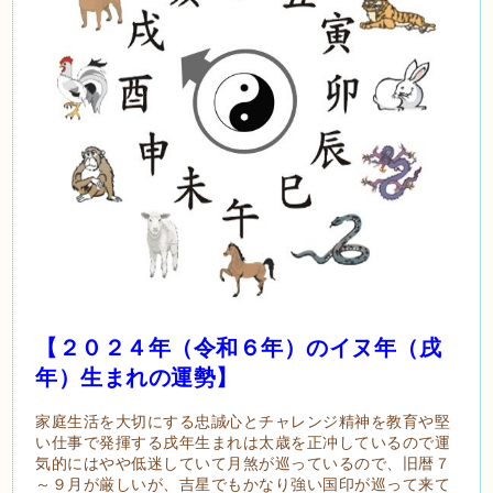
【２０２４年（令和６年）のイヌ年（戌
年）生まれの運勢】
家庭生活を大切にする忠誠心とチャレンジ精神を教育や堅
い仕事で発揮する戌年生まれは太歳を正冲しているので運
気的にはやや低迷していて月煞が巡っているので、旧暦７
～９月が厳しいが、吉星でもかなり強い国印が巡って来て