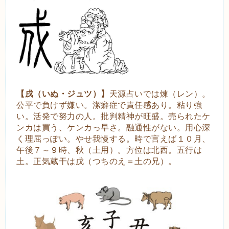
【戌（いぬ・ジュツ）】
天源占いでは煉（レン）。
公平で負けず嫌い。潔癖症で責任感あり。粘り強
い。活発で努力の人。批判精神が旺盛。売られたケ
ンカは買う、ケンカっ早さ。融通性がない。用心深
く理屈っぽい。やせ我慢する。時で言えば１０月、
午後７～９時、秋（土用）。方位は北西。五行は
土。正気蔵干は戊（つちのえ＝土の兄）。