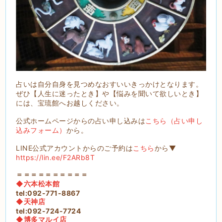
占いは自分自身を見つめなおすいいきっかけとなります。
ぜひ【人生に迷ったとき】や【悩みを聞いて欲しいとき】
には、宝琉館へお越しください。
公式ホームページからの占い申し込みは
こちら（占い申し
込みフォーム）
から。
LINE公式アカウントからのご予約は
こちら
から▼
https://lin.ee/F2ARb8T
＝＝＝＝＝＝＝＝＝＝
◆六本松本館
tel:092-771-8867
◆天神店
tel:092-724-7724
◆博多マルイ店