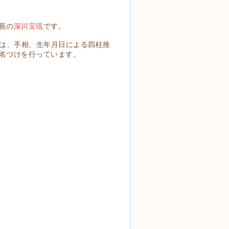
長の
深川宝琉
です。
では、手相、生年月日による四柱推
名づけを行っています。