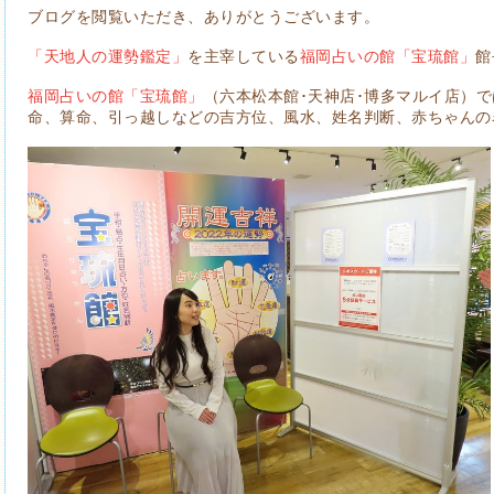
ブログを閲覧いただき、ありがとうございます。
「天地人の運勢鑑定」
を主宰している
福岡占いの館「宝琉館」
館
福岡占いの館「宝琉館」
（六本松本館･天神店･博多マルイ店）
命、算命、引っ越しなどの吉方位、風水、姓名判断、赤ちゃんの