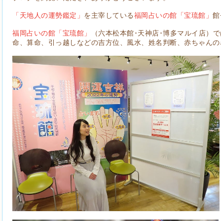
「天地人の運勢鑑定」
を主宰している
福岡占いの館「宝琉館」
館
福岡占いの館「宝琉館」
（六本松本館･天神店･博多マルイ店）
命、算命、引っ越しなどの吉方位、風水、姓名判断、赤ちゃんの