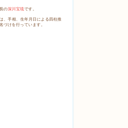
長の
深川宝琉
です。
では、手相、生年月日による四柱推
名づけを行っています。