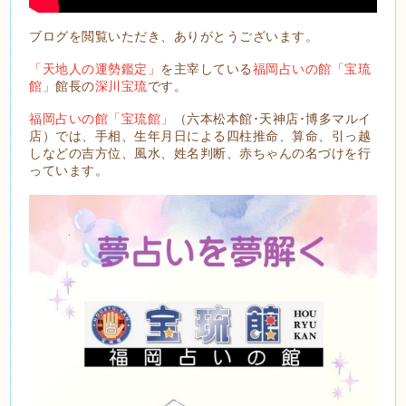
ブログを閲覧いただき、ありがとうございます。
「天地人の運勢鑑定」
を主宰している
福岡占いの館「宝琉
館」
館長の
深川宝琉
です。
福岡占いの館「宝琉館」
（六本松本館･天神店･博多マルイ
店）では、手相、生年月日による四柱推命、算命、引っ越
しなどの吉方位、風水、姓名判断、赤ちゃんの名づけを行
っています。