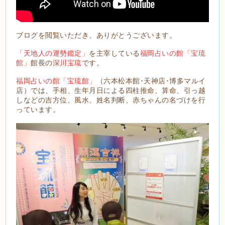
ブログを閲覧いただき、ありがとうございます。
「天地人の運勢鑑定」
を主宰している
福岡占いの館「宝琉
館」
館長の
深川宝琉
です。
福岡占いの館「宝琉館」
（六本松本館･天神店･博多マルイ
店）では、手相、生年月日による四柱推命、算命、引っ越
しなどの吉方位、風水、姓名判断、赤ちゃんの名づけを行
っています。