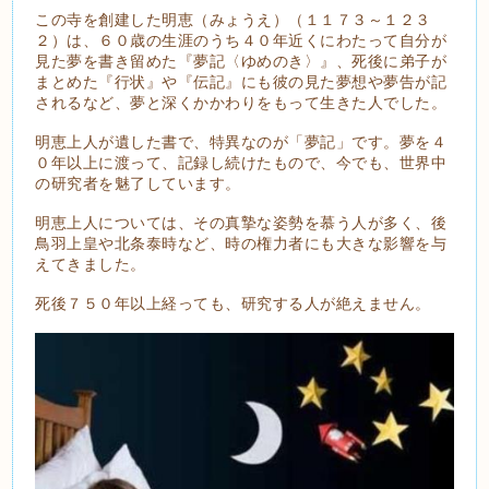
この寺を創建した明恵（みょうえ）（１１７３～１２３
２）は、６０歳の生涯のうち４０年近くにわたって自分が
見た夢を書き留めた『夢記〈ゆめのき〉』、死後に弟子が
まとめた『行状』や『伝記』にも彼の見た夢想や夢告が記
されるなど、夢と深くかかわりをもって生きた人でした。
明恵上人が遺した書で、特異なのが「夢記」です。夢を４
０年以上に渡って、記録し続けたもので、今でも、世界中
の研究者を魅了しています。
明恵上人については、その真摯な姿勢を慕う人が多く、後
鳥羽上皇や北条泰時など、時の権力者にも大きな影響を与
えてきました。
死後７５０年以上経っても、研究する人が絶えません。