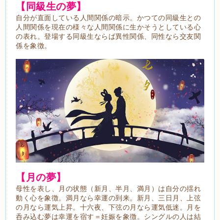
【同級生の夢】
自分が直面している人間関係の暗示。かつての同級生との
人間関係を現在の様々な人間関係に生かそうとしている心
の表れ。登場する同級生ならば異性関係、同性なら交友関
係を象徴。
【月の夢】
母性を表し、月の状態（新月、半月、満月）は自分の揺れ
動く心を象徴。満月なら幸運の到来。新月、三日月、上弦
の月なら運気上昇。十六夜、下弦の月なら運気低迷。月を
呑み込む夢は幸運を宿す＝妊娠を象徴。シングルの人は結