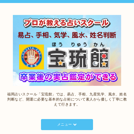
福岡占いスクール「宝琉館」では、易占、手相、九星気学、風水、姓名
判断など、開運に必要な基本的な占術について素人から優しく丁寧に教
えて行きます。
メニュー