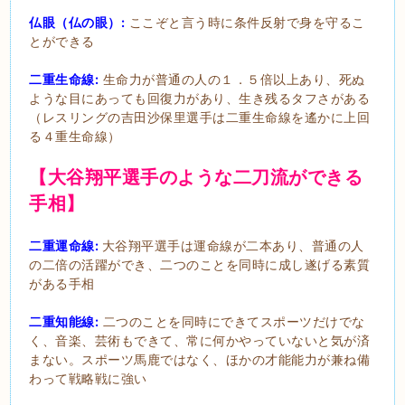
仏眼（仏の眼）:
ここぞと言う時に条件反射で身を守るこ
とができる
二重生命線:
生命力が普通の人の１．５倍以上あり、死ぬ
ような目にあっても回復力があり、生き残るタフさがある
（レスリングの吉田沙保里選手は二重生命線を遙かに上回
る４重生命線）
【大谷翔平選手のような二刀流ができる
手相】
二重運命線:
大谷翔平選手は運命線が二本あり、普通の人
の二倍の活躍ができ、二つのことを同時に成し遂げる素質
がある手相
二重知能線:
二つのことを同時にできてスポーツだけでな
く、音楽、芸術もできて、常に何かやっていないと気が済
まない。スポーツ馬鹿ではなく、ほかの才能能力が兼ね備
わって戦略戦に強い