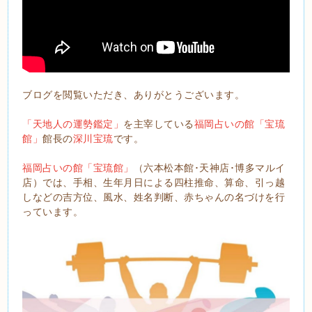
ブログを閲覧いただき、ありがとうございます。
「天地人の運勢鑑定」
を主宰している
福岡占いの館「宝琉
館」
館長の
深川宝琉
です。
福岡占いの館「宝琉館」
（六本松本館･天神店･博多マルイ
店）では、手相、生年月日による四柱推命、算命、引っ越
しなどの吉方位、風水、姓名判断、赤ちゃんの名づけを行
っています。