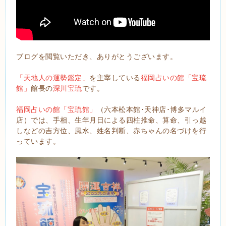
ブログを閲覧いただき、ありがとうございます。
「天地人の運勢鑑定」
を主宰している
福岡占いの館「宝琉
館」
館長の
深川宝琉
です。
福岡占いの館「宝琉館」
（六本松本館･天神店･博多マルイ
店）では、手相、生年月日による四柱推命、算命、引っ越
しなどの吉方位、風水、姓名判断、赤ちゃんの名づけを行
っています。