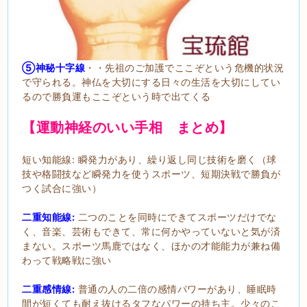
⑤神秘十字線
・・先祖のご加護でここぞという危機的状況
で守られる。神仏を大切にする日々の生活を大切にしてい
るので勝負運もここぞという時で出てくる
【運動神経のいい手相 まとめ】
短い知能線: 瞬発力があり、繰り返し同じ技術を磨く（球
技や格闘技など瞬発力を使うスポーツ、短期決戦で勝負が
つく試合に強い）
二重知能線:
二つのことを同時にできてスポーツだけでな
く、音楽、芸術もできて、常に何かやっていないと気が済
まない。スポーツ馬鹿ではなく、ほかの才能能力が兼ね備
わって戦略戦に強い
二重感情線:
普通の人の二倍の感情パワーがあり、睡眠時
間が短くても耐え抜けるタフなパワーの持ち主。少々のこ