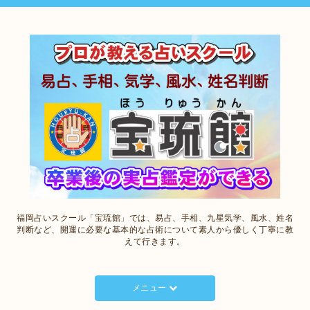
福岡占いスクール「宝琉館」では、易占、手相、九星気学、風水、姓名
判断など、開運に必要な基本的な占術について素人から優しく丁寧に教
えて行きます。
メニュー