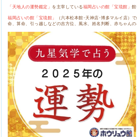
「天地人の運勢鑑定」
を主宰している
福岡占いの館「宝琉館」
館
福岡占いの館「宝琉館」
（六本松本館･天神店･博多マルイ店）
命、算命、引っ越しなどの吉方位、風水、姓名判断、赤ちゃんの