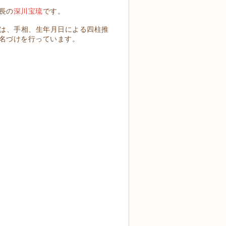
長の
深川宝琉
です。
では、手相、生年月日による四柱推
名づけを行っています。