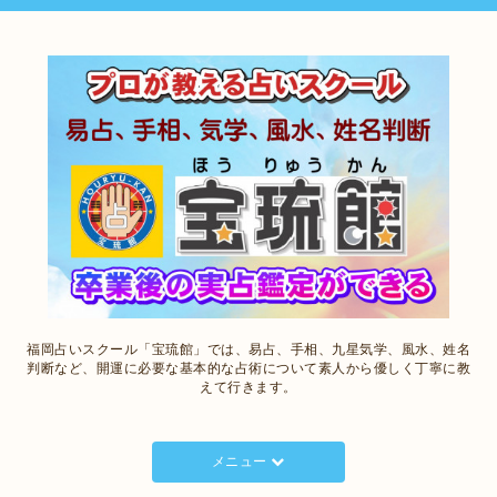
福岡占いスクール「宝琉館」では、易占、手相、九星気学、風水、姓名
判断など、開運に必要な基本的な占術について素人から優しく丁寧に教
えて行きます。
メニュー