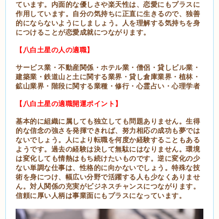
ています。内面的な優しさや楽天性は、恋愛にもプラスに
作用しています。自分の気持ちに正直に生きるので、独善
的にならないようにしましょう。人を理解する気持ちを身
につけることが恋愛成就につながります。
【八白土星の人の適職】
サービス業・不動産関係・ホテル業・僧侶・貸しビル業・
建築業・鉄道山と土に関する業界・貸し倉庫業界・植林・
鉱山業界・階段に関する業種・修行・心霊占い・心理学者
【八白土星の適職開運ポイント】
基本的に組織に属しても独立しても問題ありません。生得
的な信念の強さを発揮できれば、努力相応の成功も夢では
ないでしょう。人により転職を何度か経験することもある
ようです。過去の経験は決して無駄にはなりません。環境
は変化しても情熱はもち続けたいものです。逆に変化の少
ない単調な仕事は、性格的に向かないでしょう。特殊な技
術を身につけ、幅広い分野で活躍する人も少なくありませ
ん。対人関係の充実がビジネスチャンスにつながります。
信頼に厚い人柄は事業面にもプラスになっています。