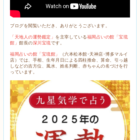
ブログを閲覧いただき、ありがとうございます。
「天地人の運勢鑑定」
を主宰している
福岡占いの館「宝琉
館」
館長の
深川宝琉
です。
福岡占いの館「宝琉館」
（六本松本館･天神店･博多マルイ
店）では、手相、生年月日による四柱推命、算命、引っ越
しなどの吉方位、風水、姓名判断、赤ちゃんの名づけを行
っています。