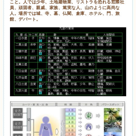
こと。人では少年、土地建物業、リストラを恐れる窓際社
員、頑固者、親戚、家族、篤実な人、山のように高尚な
人。場所では城、寺、墓、仏閣、倉庫、ホテル、門、旅
館、デパート。