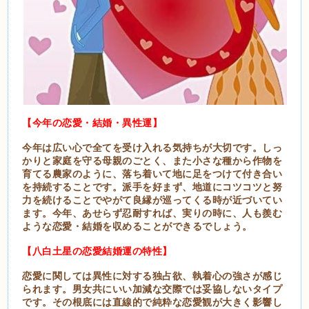
【今年の恋愛・結婚・異性運】
今年は広い心で全てを受け入れる気持ちが大切です。しっ
かりと家庭を守る母親のごとく、また小さな種から作物を
育てる農家のように、落ち着いて地に足をつけて付き合い
を持続することです。派手を好まず、地道にコツコツと努
力を続けることでやがて良縁が巡ってくる時が近づいてい
ます。今年、あせらず忍耐すれば、実りの時に、人も羨む
ような恋愛・結婚を収めることができるでしょう。
【八白土星の恋愛結婚運の特性】
恋愛に関しては異性に対する独占欲、執着心の強さが感じ
られます。男女共にいい加減な交際では妥協しないタイプ
です。その根底には直線的で純粋な恋愛観が大きく影響し