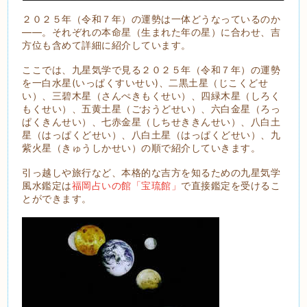
２０２５年（令和７年）の運勢は一体どうなっているのか
――。それぞれの本命星（生まれた年の星）に合わせ、吉
方位も含めて詳細に紹介しています。
ここでは、九星気学で見る２０２５年（令和７年）の運勢
を一白水星(いっぱくすいせい)、二黒土星（じこくどせ
い）、三碧木星（さんぺきもくせい）、四緑木星（しろく
もくせい）、五黄土星（ごおうどせい）、六白金星（ろっ
ぱくきんせい）、七赤金星（しちせききんせい）、八白土
星（はっぱくどせい）、八白土星（はっぱくどせい）、九
紫火星（きゅうしかせい）の順で紹介していきます。
引っ越しや旅行など、本格的な吉方を知るための九星気学
風水鑑定は
福岡占いの館「宝琉館」
で直接鑑定を受けるこ
とができます。