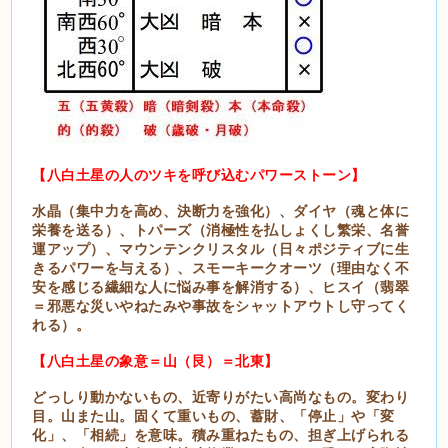
【八白土星の人のツキを呼び込むパワーストーン】
水晶（集中力を高め、決断力を強化）、ダイヤ（魂と体に
栄養を送る）、トパーズ（消極性を払しょくし繁栄、名誉
運アップ）、マウンテンクリスタル（日々ポジティブに生
きるパワーを与える）、スモーキークオーツ（理由なく不
安を感じる繊細な人に悩み事を解消する）、ヒスイ（翡翠
＝邪悪な災いやねたみや事故をシャットアウトし守ってく
れる）。
【八白土星の象意＝山（艮）＝北東】
どっしり動かないもの、近寄りがたい高尚なもの。変わり
目。山また山。固くて重いもの、蓄財、「停止」や「変
化」、「相続」を意味。積み重ねたもの、担ぎ上げられる