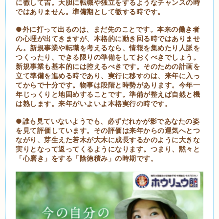
に徹して吉。大胆に転職や独立をするようなチャンスの時
ではありません。準備期として徹する時です。
●外に打って出るのは、まだ先のことです。本来の働き者
の心理が出てきますが、本格的に動き回る時ではありませ
ん。新規事業や転職を考えるなら、情報を集めたり人脈を
つくったり、できる限りの準備をしておくべきでしょう。
新規事業も基本的には控えるべきです。そのための計画を
立て準備を進める時であり、実行に移すのは、来年に入っ
てからで十分です。物事は段階と時勢があります。今年一
年じっくりと地固めすることです。準備が整えば自然と機
は熟します。来年がいよいよ本格実行の時です。
●誰も見ていないようでも、必ずだれかが影であなたの姿
を見て評価しています。その評価は来年からの運気へとつ
ながり、芽生えた若木が大木に成長するかのように大きな
実りとなって返ってくるようになります。つまり、黙々と
「心磨き」をする「陰徳積み」の時期です。