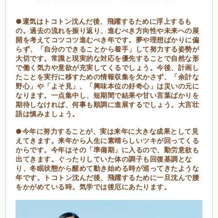
●運気はトコトン沈んだ後、飛躍するために浮上するも
の。過去の流れを振り返り、進むべき方向性や未来への展
開を考えてコツコツ進むべき年です。夢や理想ばかりに偏
らず、「自分のできることから着手」して努力する姿勢が
大切です。常識と現実的な対応を優先することで自然な形
で働く気力や意欲が充実してくるでしょう。今後、計画し
たことを実行に移すための情報収集を欠かさず、「余計な
野心」や「よそ見」、「興味本位の好奇心」は災いの元に
なります。一点集中し、短期間で結果や甘い言葉ばかりを
期待しなければ、何事も順調に進展するでしょう。大言壮
語は慎みましょう。
●今年に努力することが、実は来年に大きな成果として見
えてきます。来年から人生に素晴らしいツキが回ってくる
からです。今年はその「準備期」に入るので、勤労意欲も
出てきます。ぐったりしていた体の調子も回復基調とな
り、冬眠状態から醒めて動き始める時が巡ってきたような
年です。トコトン沈んだ後、飛躍するために一旦沈んで腰
をかがめている時。気学では後厄にあたります。