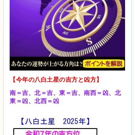
【今年の八白土星の吉方と凶方】
南＝吉、北＝吉、東＝吉、南西＝凶、北
東＝凶、北西＝凶